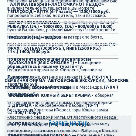
поездкой на мощных внедорожниках, приглашаем Вас
АЛУПКА (дворец)-ЛАСТОЧКИНО ГНЕЗДО–
в увлекательное путешествие. Вы можете
ТЕПЛОХОД – ЯЛТА (6-7 часов) — 1200/1000 руб.
попробовать себя как водитель, так и пассажир.
ВЕЧЕРНЯЯ БАЛАКЛАВА –
знакомство с уникальной
РЫБАЛКА
(
3
ч.) – 1000/800, (2ч.) – 800/600 (в 18.00)
бухтой Балаклавы, развалинами генуэзской крепости
Чембало. Часовая прогулка на катерах по бухте,
ПРОГУЛКА (1ч.) – 600/500
посещение завода по ремонту подводных лодок.
(10-
ФРАХТ КАТЕРА (3000 РУБ.), Ника
(2500 РУБ.)
11 ч.) 1400/1300 руб.
По всем интересующим Вас вопросам
БАЛАКЛАВА (МЫС ФИОЛЕНТ) –
посещение
обращайтесь к нашему турагенту.
Георгиевского храма на м. Фиолент, купание на
Турагент
яшмовом пляже, катание на яликах (1,5 ч).
(10-11 ч.)
СЕМЕЙНАЯ ФИРМА АВТОБУСНЫЕ ЭКСКУРСИИ, МОРСКИЕ
1600/1500 руб.
го дворца и дворца Александра III в Массандре.
(7-8 ч.)
ПРОГУЛКИ , КОННЫЙ ТУРИЗМ
100
0/90
0
руб.
ВОЛШЕБНЫЙ ЮЖНЫЙ БЕРЕГ КРЫМА
- обзорная
экскурсия южного берега Крыма. Посещение церкви
3 ДВОРЦА -
южнобережные дворцы
(10-11
Воскресения Христова (Форос), горы Кошка, замка
ч.)1300/1100руб
«Ласточкино гнездо» и Ялты. От Ласточкиного Гнезда
Заявка на тур
ЗАПОВЕДНИК -
автопутешествие по Крымскому
в Ялту теплоходом.
(7 ч.) 1300/1100 руб.
природному заказнику по склонам г. Бабуган, к Косьмо-
СЕВАСТОПОЛЬ-БАЛАКЛАВА —
ФАМИЛИЯ ИМЯ ОТЧЕСТВО
*
посещение Сапун-