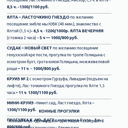
посещение Ласточкиного гнезда, Мисхор,1,5 ч. в Ялте -
8,5
ч.
-1300/1100 руб.
ЯЛТА – ЛАСТОЧКИНО ГНЕЗДО
по желанию
посещение эмбле мы ЮБК (40 мин.), знакомство с
Ялтой (1,5 ч.)
- 6,5 ч
. -
1200/1000р.
ЯЛТА ВЕЧЕРНЯЯ
(стоянка 2 часа) –
5 ч — 1000/800 руб.
СУДАК – НОВЫЙ СВЕТ
по желанию посещение
генуэзской кре пости, прогулка по тропе Голицына с
осмотром бухт, грота князя Голицына, можжевеловой
рощи
– 11 ч
. –
1000/800 руб.
КРУИЗ № 2
с осмотром Гурзуфа, Ливадии (подъем на
лифте), Лас-точкиного Гнезда; прогулка по Ялте 1,5
часа.
– 11 ч
.
1300/1100
руб.
МИНИ-КРУИЗ
–Никит.сад, Ласт.гнездо, Ялта –
1300/1100
руб.
КОННЫЕ ПРОГУЛКИ
ПРОГУЛКА К АЮ-ДАГУ
с купанием в бухте
- 3 ч. –
Конный клуб «Демерджи» приглашает совершить
800/600 руб.
прогулки по склонам горы Демерджи.