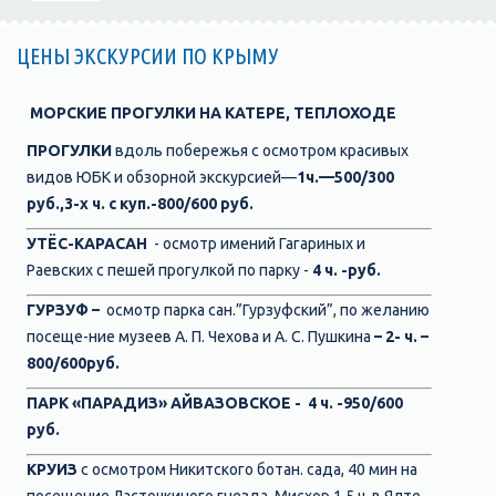
ЦЕНЫ ЭКСКУРСИИ ПО КРЫМУ
МОРСКИЕ
ПРОГУЛКИ НА
КАТЕРЕ
,
ТЕПЛОХОДЕ
ПРОГУЛКИ
вдоль побережья с осмотром красивых
видов ЮБК и обзорной экскурсией—
1
ч.
—500/300
руб
.,3-х ч.
с куп.-800/600 руб.
УТЁС-КАРАСАН
- осмотр имений Гагариных и
Раевских с пешей прогулкой по парку -
4 ч.
-руб.
ГУРЗУФ –
осмотр парка сан.”Гурзуфский”, по желанию
посеще-ние музеев А. П. Чехова и А. С. Пушкина
– 2- ч.
–
800/600руб.
ПАРК «ПАРАДИЗ» АЙВАЗОВСКОЕ - 4 ч.
-950/600
руб.
КРУИЗ
с осмотром Никитского ботан. сада, 40 мин на