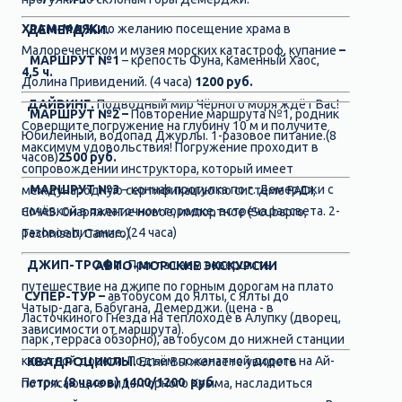
ХРАМ-МАЯК
по желанию посещение храма в
ДЕМЕРДЖИ.
Малореченском и музея морских катастроф, купание
–
МАРШРУТ №1
– крепость Фуна, Каменный Хаос,
4,5 ч.
Долина Привидений. (4 часа)
1200 руб.
ДАЙВИНГ.
Подводный мир Чёрного моря ждёт Вас!
МАРШРУТ №2 –
Повторение маршрута №1, родник
Совершите погружение на глубину 10 м и получите
Юбилейный, водопад Джурлы. 1-разовое питание.(8
максимум удовольствия! Погружение проходит в
часов)
2500
руб.
сопровождении инструктора, который имеет
МАРШРУТ №3
– конная прогулка по г. Демерджи с
международную сертификацию по системе PADI,
ночёвкой в палаточном городке, встреча рассвета. 2-
CMAS. Снаряжение новое, импортное (Scubapro,
разовое питание. (24 часа)
Technisab, Camaro)
ДЖИП-ТРОФИ.
Приглашаем совершить
АВТО-МОРСКИЕ ЭКСКУРСИИ
путешествие на джипе по горным дорогам на плато
СУПЕР-ТУР –
автобусом до Ялты, с Ялты до
Чатыр-дага, Бабугана, Демерджи. (цена - в
Ласточкиного Гнезда на теплоходе в Алупку (дворец,
зависимости от маршрута).
парк ,терраса обзорно), автобусом до нижней станции
канатной дороги. Подъём по канатной дороге на Ай-
КВАДРОЦИКЛЫ.
Если Вы желаете увидеть
Петри.
(8 часов) 1400
/1200
руб.
потрясающие виды горного Крыма, насладиться