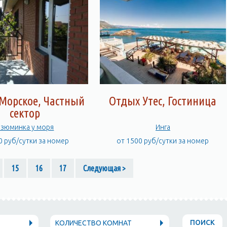
Морское, Частный
Отдых Утес, Гостиница
сектор
Изюминка у моря
Инга
0 руб/сутки за номер
от 1500 руб/сутки за номер
15
16
17
Следующая >
ПОИСК
КОЛИЧЕСТВО КОМНАТ