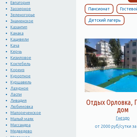
Евпатория
Пансионат
Гостево
Заозерное
Зеленогорье
Детский лагерь
Знаменское
Казантип
Канака
Кацивели
Кача
Керчь
Кизиловое
Коктебель
Кореиз
Курортное
Куршавель
Лазурное
Ласпи
Ливадия
Отдых Орловка, Г
Любимовка
дом
Малореченское
Гнездо
Малый маяк
Массандра
от 2000 руб/сутки з
Медведево