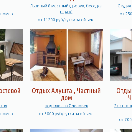
Львиный 8 местный (дворик, беседка,
Студия
гараж)
а номер
от 25
от 11200 руб/сутки за объект
остевой
Отдых Алушта , Частный
Отды
дом
Ч
ухня
под ключ на 7 человек
2х этажн
а номер
от 3000 руб/сутки за объект
от 700