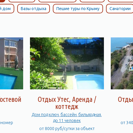
й дом
Базы отдыха
Пешие туры по Крыму
Санатории
остевой
Отдых Утес, Аренда /
Отды
коттедж
Дом под ключ, бассейн, бильярдная,
до 11 человек
а номер
от 34
от 8000 руб/сутки за объект