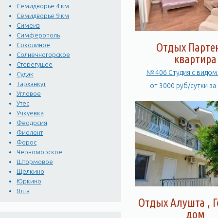
Семидворье 4 км
Семидворье 9 км
Симеиз
Симферополь
Отдых Парте
Соколиное
Солнечногорское
квартира
Стерегущее
№ 406 Студия с видом
Судак
Тарханкут
от 3000 руб/сутки за
Угловое
Утес
Учкуевка
Феодосия
Фиолент
Форос
Черноморское
Штормовое
Щелкино
Юркино
Ялта
Отдых Алушта , Г
дом