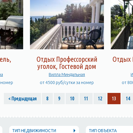
ель,
Отдых Профессорский
Отдых 
а
уголок, Гостевой дом
на
Вилла Миндальная
а номер
от 4500 руб/сутки за номер
от 80
< Предыдущая
8
9
10
11
12
13
14
ТИП НЕДВИЖИМОСТИ
ТИП ОБЪЕКТА