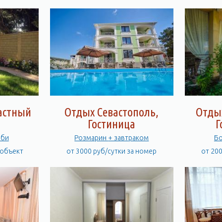
Частный
Отдых Севастополь,
Отды
Гостиница
Г
бби
Розмарин + завтраком
Бо
 объект
от 3000 руб/сутки за номер
от 20