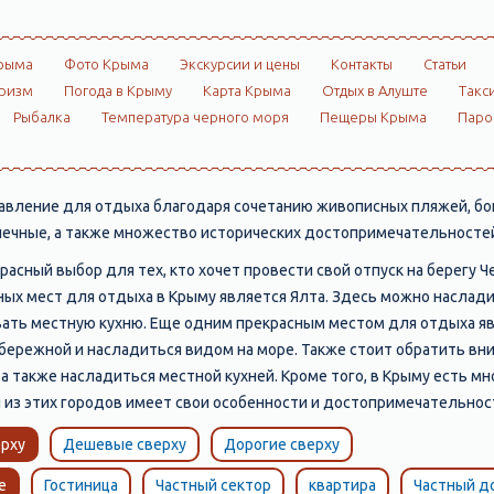
рыма
Фото Крыма
Экскурсии и цены
Контакты
Статьи
ризм
Погода в Крыму
Карта Крыма
Отдых в Алуште
Такс
Рыбалка
Температура черного моря
Пещеры Крыма
Пар
вление для отдыха благодаря сочетанию живописных пляжей, бог
алечные, а также множество исторических достопримечательностей
расный выбор для тех, кто хочет провести свой отпуск на берегу 
ых мест для отдыха в Крыму является Ялта. Здесь можно наслад
овать местную кухню. Еще одним прекрасным местом для отдыха я
абережной и насладиться видом на море. Также стоит обратить в
 а также насладиться местной кухней. Кроме того, в Крыму есть м
̆ из этих городов имеет свои особенности и достопримечательнос
рху
Дешевые сверху
Дорогие сверху
е
Гостиница
Частный сектор
квартира
Частный д