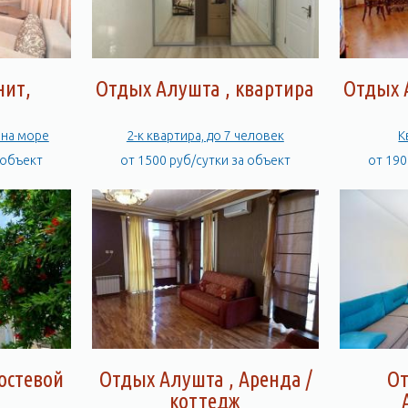
нит,
Отдых Алушта , квартира
Отдых 
 на море
2-к квартира, до 7 человек
К
 объект
от 1500 руб/сутки за объект
от 190
остевой
Отдых Алушта , Аренда /
От
коттедж