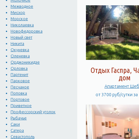
Молочное
Межводное
Мисхор
Морское
Николаевка
Новофедоровка
Новый свет
Никита
Окуневка
Оленевка
Орджоникидзе
Отдых Гаспра, 
Орловка
Партенит
дом
Парковое
Апартамент Ше
Песчаное
Поповка
от 3700 руб/сутки за
Портовое
Приветное
Профессорский уголок
Рыбачье
Саки
Сатера
Севастополь