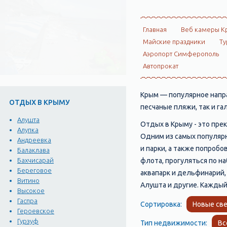
Главная
Веб камеры К
Майские праздники
Ту
Аэропорт Симферополь
Автопрокат
Крым — популярное напра
ОТДЫХ В КРЫМУ
песчаные пляжи, так и г
Алушта
Отдых в Крыму - это прек
Алупка
Одним из самых популярн
Андреевка
и парки, а также попроб
Балаклава
флота, прогуляться по н
Бахчисарай
Береговое
аквапарк и дельфинарий,
Витино
Алушта и другие. Каждыи
Высокое
Гаспра
Сортировка:
Новые све
Героевское
Гурзуф
Тип недвижимости:
Вс