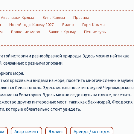
Аквапарки Крыма
Вина Крыма
Правила
и
Новый год в Крыму 2027
Видео
Горы Крыма
ом
Волнение моря
Банки в Крыму
Пешие туры
атой истории и разнообразной природы. Здесь можно найти как
, связанных с разными эпохами.
Черного моря.
иться красивыми видами на море, посетить многочисленные музеи
вляется Севастополь. Здесь можно посетить музей Черноморского
нимание на Евпаторию. Здесь можно отдохнуть на пляже, посетить
ножество других интересных мест, таких как Бахчисарай, Феодосия,
ти, которые обязательно стоит увидеть.
ом
Апартамент
Эллинг
Аренда / коттедж