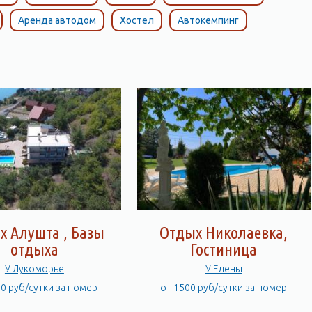
Аренда автодом
Хостел
Автокемпинг
х Алушта , Базы
Отдых Николаевка,
отдыха
Гостиница
У Лукоморье
У Елены
00 руб/сутки за номер
от 1500 руб/сутки за номер