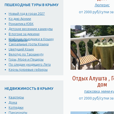
ПЕШЕХОДНЫЕ ТУРЫ В КРЫМУ
Люперис
от 2000 руб/сутки з
Новый год в горах 2027
Ко дню Армии
Романтика ЮБК
Детские весенние каникулы
В погоне за дикими
Майские праздники в Крыму
тюльпанами
Сакральные гроты Крыма
Цветущий Крым
Велотур по Тарханкуту
Горы, Море и Пещеры
По следам уходящего Лета
Керчь грязевые гейзеры
Отдых Алушта , Г
дом
НЕДВИЖИМОСТЬ В КРЫМУ
парковка, мини-к
Квартиры
от 2000 руб/сутки з
Дома
Коттеджи
Пансионаты