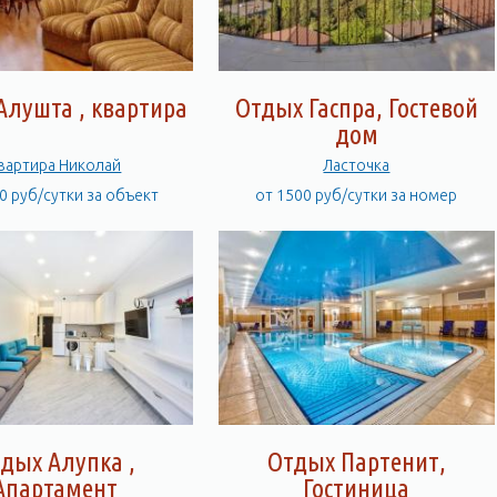
Алушта , квартира
Отдых Гаспра, Гостевой
дом
вартира Николай
Ласточка
0 руб/сутки за объект
от 1500 руб/сутки за номер
дых Алупка ,
Отдых Партенит,
Апартамент
Гостиница