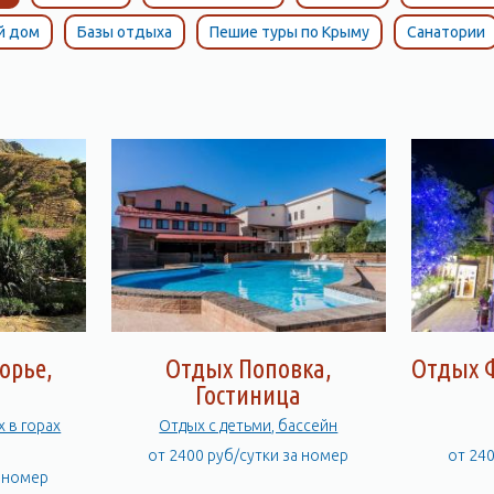
й дом
Базы отдыха
Пешие туры по Крыму
Санатории
орье,
Отдых Поповка,
Отдых Ф
а
Гостиница
х в горах
Отдых с детьми, бассейн
от 2400 руб/сутки за номер
от 24
а номер