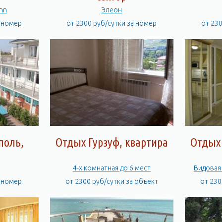
Inn
Элеон
а номер
от 2300 руб/сутки за номер
от 23
поль,
Отдых Гурзуф, квартира
Отдых 
а
4-х комнатная до 6 мест
Видовая 
а номер
от 2300 руб/сутки за объект
от 230