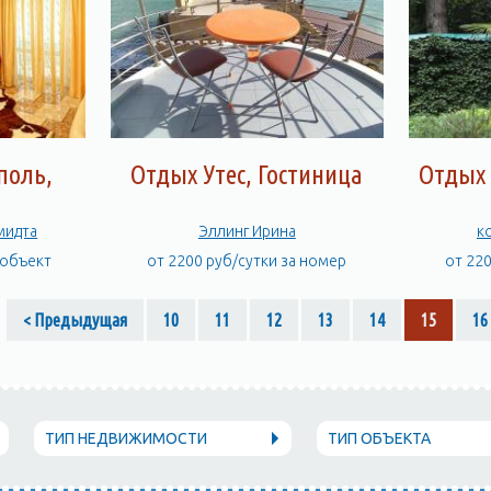
поль,
Отдых Утес, Гостиница
Отдых 
ы ул.Шмидта
Эллинг Ирина
к
 объект
от 2200 руб/сутки за номер
от 22
< Предыдущая
10
11
12
13
14
15
16
ТИП НЕДВИЖИМОСТИ
ТИП ОБЪЕКТА