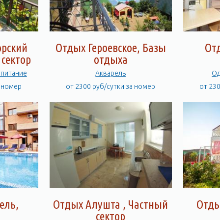
орский
Отдых Героевское, Базы
От
 сектор
отдыха
+питание
Акварель
а номер
от 2300 руб/сутки за номер
от 23
ель,
Отдых Алушта , Частный
Отды
а
сектор