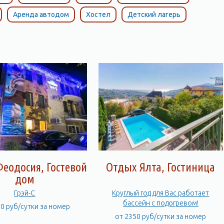
Аренда автодом
Хостел
Детский лагерь
еодосия, Гостевой
Отдых Ялта, Гостиница
дом
Грэй-С
Круглый год для Вас работает
бассейн с подогревом!
00 руб/сутки за номер
от 2350 руб/сутки за номер