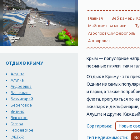
Главная
Веб камеры К
Майские праздники
Ту
Аэропорт Симферополь
Автопрокат
Крым — популярное напра
ОТДЫХ В КРЫМУ
песчаные пляжи, так и г
Алушта
Отдых в Крыму - это прек
Алупка
Одним из самых популярн
Андреевка
и парки, а также попроб
Балаклава
флота, прогуляться по н
Бахчисарай
Береговое
аквапарк и дельфинарий,
Витино
Алушта и другие. Каждыи
Высокое
Гаспра
Сортировка:
Новые све
Героевское
Гурзуф
Тип недвижимости:
Вс