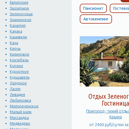
Евпатория
Пансионат
Гостево
Заозерное
Зеленогорье
Автокемпинг
Знаменское
Казантип
Канака
Кацивели
Кача
Керчь
Кизиловое
Коктебель
Кореиз
Курортное
Куршавель
Лазурное
Ласпи
Ливадия
Отдых Зеленог
Любимовка
Гостиниц
Малореченское
Пригород - тихий отды
Малый маяк
Крыма
Массандра
Медведево
от 2400 руб/сутки з