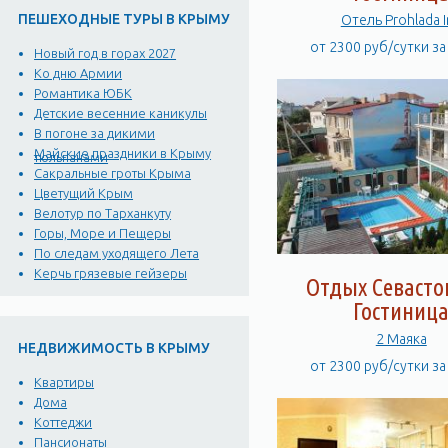
ПЕШЕХОДНЫЕ ТУРЫ В КРЫМУ
Отель Prohlada 
от 2300 руб/сутки з
Новый год в горах 2027
Ко дню Армии
Романтика ЮБК
Детские весенние каникулы
В погоне за дикими
Майские праздники в Крыму
тюльпанами
Сакральные гроты Крыма
Цветущий Крым
Велотур по Тарханкуту
Горы, Море и Пещеры
По следам уходящего Лета
Керчь грязевые гейзеры
Отдых Севасто
Гостиниц
2 Маяка
НЕДВИЖИМОСТЬ В КРЫМУ
от 2300 руб/сутки з
Квартиры
Дома
Коттеджи
Пансионаты