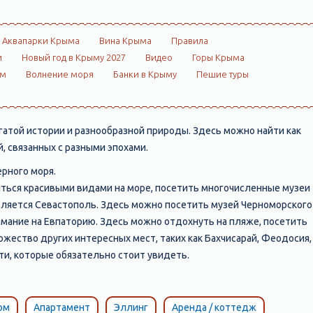
Аквапарки Крыма
Вина Крыма
Правила
и
Новый год в Крыму 2027
Видео
Горы Крыма
ом
Волнение моря
Банки в Крыму
Пешие туры
атой истории и разнообразной природы. Здесь можно найти как
, связанных с разными эпохами.
Черного моря.
иться красивыми видами на море, посетить многочисленные музеи
вляется Севастополь. Здесь можно посетить музей Черноморского
нимание на Евпаторию. Здесь можно отдохнуть на пляже, посетить
ножество других интересных мест, таких как Бахчисарай, Феодосия,
ти, которые обязательно стоит увидеть.
ом
Апартамент
Эллинг
Аренда / коттедж