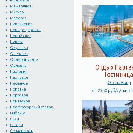
Молочное
Межводное
Мисхор
Морское
Николаевка
Новофедоровка
Новый свет
Никита
Окуневка
Оленевка
Орджоникидзе
Отдых Парте
Орловка
Партенит
Гостиниц
Парковое
Отель Норд
Песчаное
Поповка
от 2350 руб/сутки з
Портовое
Приветное
Профессорский уголок
Рыбачье
Саки
Сатера
Севастополь