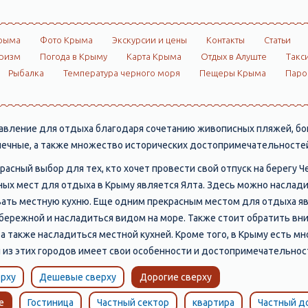
рыма
Фото Крыма
Экскурсии и цены
Контакты
Статьи
ризм
Погода в Крыму
Карта Крыма
Отдых в Алуште
Такс
Рыбалка
Температура черного моря
Пещеры Крыма
Пар
вление для отдыха благодаря сочетанию живописных пляжей, бог
алечные, а также множество исторических достопримечательностей
расный выбор для тех, кто хочет провести свой отпуск на берегу 
ых мест для отдыха в Крыму является Ялта. Здесь можно наслад
овать местную кухню. Еще одним прекрасным местом для отдыха я
абережной и насладиться видом на море. Также стоит обратить в
 а также насладиться местной кухней. Кроме того, в Крыму есть м
̆ из этих городов имеет свои особенности и достопримечательнос
рху
Дешевые сверху
Дорогие сверху
е
Гостиница
Частный сектор
квартира
Частный д