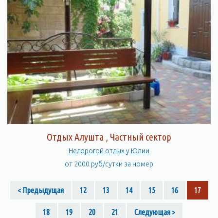
Отдых Алушта , Частный сектор
Недорогой отдых у Юлии
от 2000 руб/сутки за номер
< Предыдущая
12
13
14
15
16
17
18
19
20
21
Следующая >