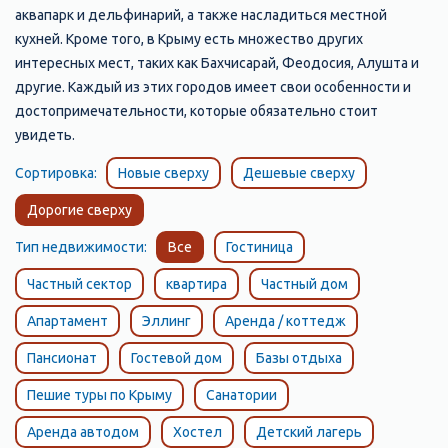
аквапарк и дельфинарий, а также насладиться местной
кухней. Кроме того, в Крыму есть множество других
интересных мест, таких как Бахчисарай, Феодосия, Алушта и
другие. Каждый из этих городов имеет свои особенности и
достопримечательности, которые обязательно стоит
увидеть.
Сортировка:
Новые сверху
Дешевые сверху
Дорогие сверху
Тип недвижимости:
Все
Гостиница
Частный сектор
квартира
Частный дом
Апартамент
Эллинг
Аренда / коттедж
Пансионат
Гостевой дом
Базы отдыха
Пешие туры по Крыму
Санатории
Аренда автодом
Хостел
Детский лагерь