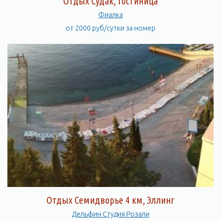
Отдых Судак, Гостиница
Фиалка
от 2000 руб/сутки за номер
Отдых Семидворье 4 км, Эллинг
Дельфин Студия Розали