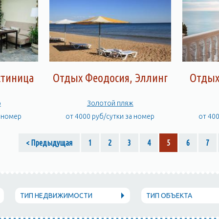
стиница
Отдых Феодосия, Эллинг
Отдых
р
Золотой пляж
а номер
от 4000 руб/сутки за номер
от 40
< Предыдущая
1
2
3
4
5
6
7
ТИП НЕДВИЖИМОСТИ
ТИП ОБЪЕКТА