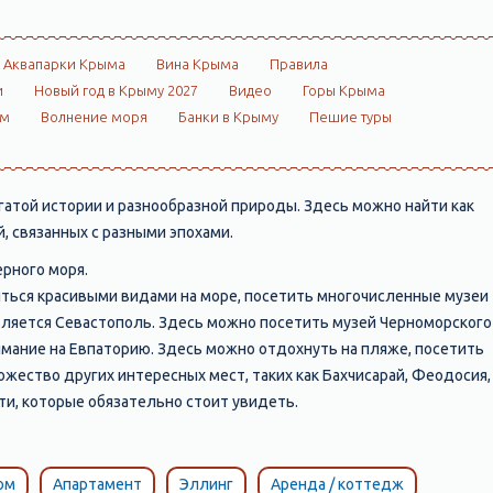
Аквапарки Крыма
Вина Крыма
Правила
и
Новый год в Крыму 2027
Видео
Горы Крыма
ом
Волнение моря
Банки в Крыму
Пешие туры
атой истории и разнообразной природы. Здесь можно найти как
, связанных с разными эпохами.
Черного моря.
иться красивыми видами на море, посетить многочисленные музеи
вляется Севастополь. Здесь можно посетить музей Черноморского
нимание на Евпаторию. Здесь можно отдохнуть на пляже, посетить
ножество других интересных мест, таких как Бахчисарай, Феодосия,
ти, которые обязательно стоит увидеть.
ом
Апартамент
Эллинг
Аренда / коттедж