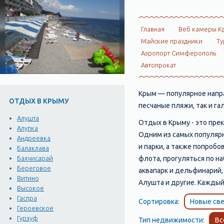
Главная
Веб камеры К
Майские праздники
Ту
Аэропорт Симферополь
Автопрокат
Крым — популярное напра
ОТДЫХ В КРЫМУ
песчаные пляжи, так и г
Алушта
Отдых в Крыму - это прек
Алупка
Одним из самых популярн
Андреевка
и парки, а также попроб
Балаклава
флота, прогуляться по н
Бахчисарай
Береговое
аквапарк и дельфинарий,
Витино
Алушта и другие. Каждыи
Высокое
Гаспра
Сортировка:
Новые све
Героевское
Гурзуф
Тип недвижимости:
Вс