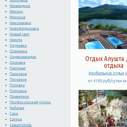
Молочное
Межводное
Мисхор
Морское
Николаевка
Новофедоровка
Новый свет
Никита
Окуневка
Оленевка
Отдых Алушта 
Орджоникидзе
Орловка
отдыха
Партенит
Изобильное отдых у
Парковое
Песчаное
от 4100 руб/сутки з
Поповка
Портовое
Приветное
Профессорский уголок
Рыбачье
Саки
Сатера
Севастополь