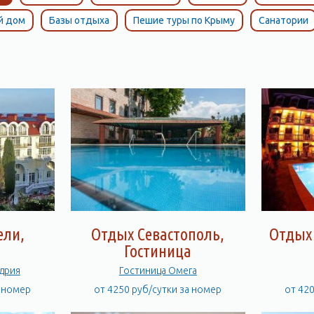
й дом
Базы отдыха
Пешие туры по Крыму
Санатории
ели,
Отдых Севастополь,
Отдых 
а
Гостиница
ксандрия
Гостиница Омега
а номер
от 4250 руб/сутки за номер
от 42