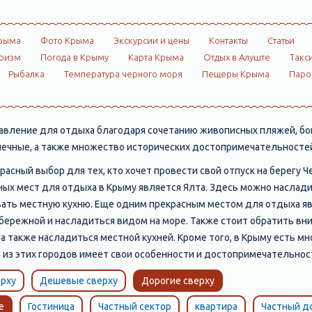
рыма
Фото Крыма
Экскурсии и цены
Контакты
Статьи
ризм
Погода в Крыму
Карта Крыма
Отдых в Алуште
Такс
Рыбалка
Температура черного моря
Пещеры Крыма
Пар
вление для отдыха благодаря сочетанию живописных пляжей, бог
алечные, а также множество исторических достопримечательностей
расный выбор для тех, кто хочет провести свой отпуск на берегу 
ых мест для отдыха в Крыму является Ялта. Здесь можно наслад
овать местную кухню. Еще одним прекрасным местом для отдыха я
абережной и насладиться видом на море. Также стоит обратить в
 а также насладиться местной кухней. Кроме того, в Крыму есть м
̆ из этих городов имеет свои особенности и достопримечательнос
рху
Дешевые сверху
Дорогие сверху
е
Гостиница
Частный сектор
квартира
Частный д