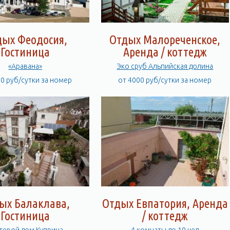
дых Феодосия,
Отдых Малореченское,
Гостиница
Аренда / коттедж
«Аравана»
Эко сруб Альпийская долина
00 руб/сутки за номер
от 4000 руб/сутки за номер
ых Балаклава,
Отдых Евпатория, Аренда
Гостиница
/ коттедж