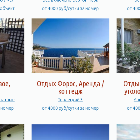
о 7 чел
Все включено Бартон Парк
Гос
 объект
от 4000 руб/сутки за номер
от 40
вое,
Отдых Форос, Аренда /
Отды
коттедж
угол
мнатные
Терлецкий 3
Ан
а номер
от 4000 руб/сутки за номер
от 40