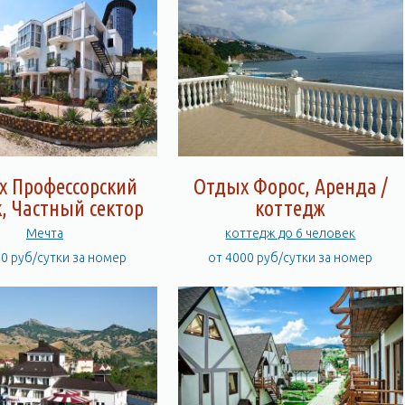
х Профессорский
Отдых Форос, Аренда /
, Частный сектор
коттедж
Мечта
коттедж до 6 человек
00 руб/сутки за номер
от 4000 руб/сутки за номер