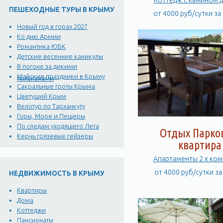
Коттедж с камином д
ПЕШЕХОДНЫЕ ТУРЫ В КРЫМУ
от 4000 руб/сутки за
Новый год в горах 2027
Ко дню Армии
Романтика ЮБК
Детские весенние каникулы
В погоне за дикими
Майские праздники в Крыму
тюльпанами
Сакральные гроты Крыма
Цветущий Крым
Велотур по Тарханкуту
Горы, Море и Пещеры
По следам уходящего Лета
Отдых Парко
Керчь грязевые гейзеры
квартира
Апартаменты 2 х ко
от 4000 руб/сутки з
НЕДВИЖИМОСТЬ В КРЫМУ
Квартиры
Дома
Коттеджи
Пансионаты