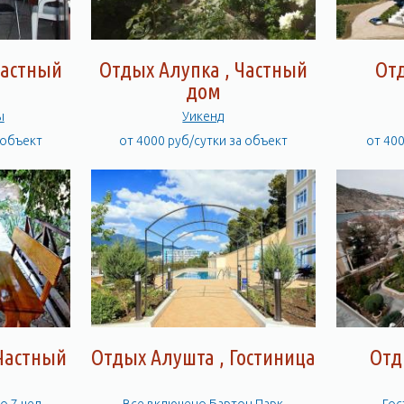
Частный
Отдых Алупка , Частный
От
дом
ы
Уикенд
 объект
от 4000 руб/сутки за объект
от 40
Частный
Отдых Алушта , Гостиница
Отд