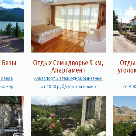
, Базы
Отдых Семидворье 9 км,
Отды
Апартамент
уголок
 озера
Акваспорт 3 этаж однокомнатный
а номер
от 4000 руб/сутки за номер
от 40