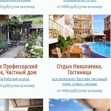
тевой дом Куприна
4 комнаты до 10 чел
00 руб/сутки за номер
от 4000 руб/сутки за номер
х Профессорский
Отдых Николаевка,
ок, Частный дом
Гостиница
на Рабочий уголок
все включено, бассейн, песчаный
пляж, отдых с детьми
00 руб/сутки за номер
от 4000 руб/сутки за номер