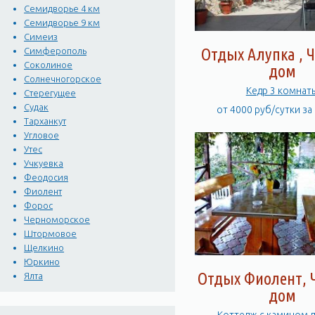
Семидворье 4 км
Семидворье 9 км
Симеиз
Отдых Алупка , 
Симферополь
Соколиное
дом
Солнечногорское
Кедр 3 комнат
Стерегущее
Судак
от 4000 руб/сутки за
Тарханкут
Угловое
Утес
Учкуевка
Феодосия
Фиолент
Форос
Черноморское
Штормовое
Щелкино
Юркино
Отдых Фиолент, 
Ялта
дом