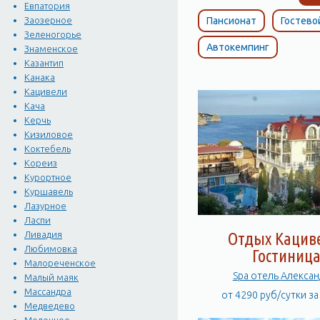
Евпатория
Пансионат
Гостево
Заозерное
Зеленогорье
Автокемпинг
Знаменское
Казантип
Канака
Кацивели
Кача
Керчь
Кизиловое
Коктебель
Кореиз
Курортное
Куршавель
Лазурное
Ласпи
Ливадия
Отдых Кацив
Любимовка
Гостиниц
Малореченское
Spa отель Але
Малый маяк
Массандра
от 4290 руб/сутки з
Медведево