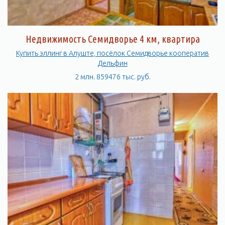
Недвижимость Семидворье 4 км, квартира
Купить эллинг в Алуште, посёлок Семидворье кооператив
Дельфин
2 млн. 859476 тыс. руб.