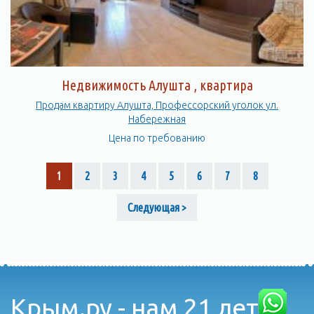
Недвижимость Алушта , квартира
Продам квартиру Алушта, Профессорский уголок ул.
Набережная
Цена по требованию
1
2
3
4
5
6
7
8
Следующая >
Крым.ру - нам 21 лет