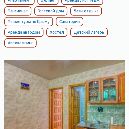
Апартамент
Эллинг
Аренда / коттедж
Пансионат
Гостевой дом
Базы отдыха
Пешие туры по Крыму
Санатории
Аренда автодом
Хостел
Детский лагерь
Автокемпинг