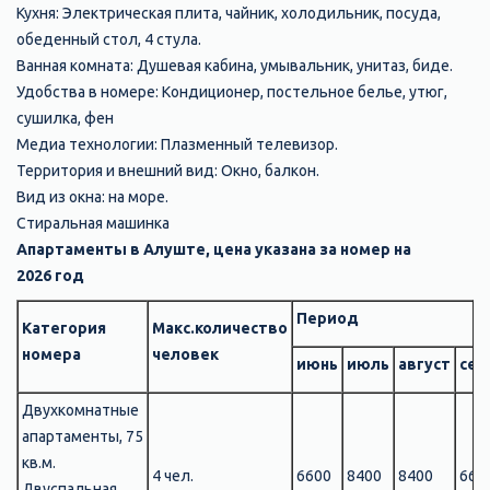
Кухня: Электрическая плита, чайник, холодильник, посуда,
обеденный стол, 4 стула.
Ванная комната: Душевая кабина, умывальник, унитаз, биде.
Удобства в номере: Кондиционер, постельное белье, утюг,
сушилка, фен
Медиа технологии: Плазменный телевизор.
Территория и внешний вид: Окно, балкон.
Вид из окна: на море.
Стиральная машинка
Апартаменты в Алуште, цена указана за номер на
2026 год
Период
Категория
Макс.количество
номера
человек
июнь
июль
август
сен
Двухкомнатные
апартаменты, 75
кв.м.
4 чел.
6600
8400
8400
660
Двуспальная