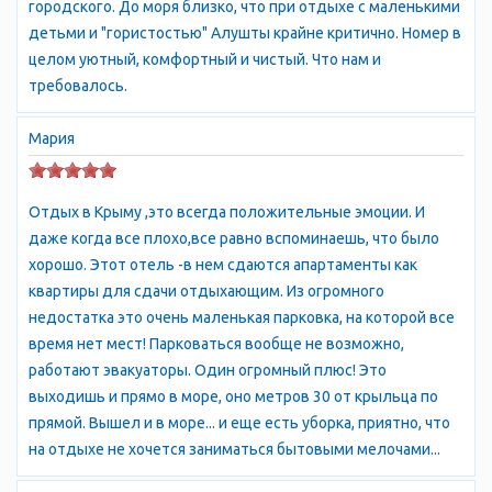
городского. До моря близко, что при отдыхе с маленькими
зонтиками.
детьми и "гористостью" Алушты крайне критично. Номер в
целом уютный, комфортный и чистый. Что нам и
Если вы предпочитаете более простой вариант размещения,
требовалось.
то вы можете выбрать гостевые дома или частные
апартаменты в Профессорском уголке. Многие из них
Мария
расположены в непосредственной близости от моря и
предлагают хорошие условия для отдыха.
Отдых в Крыму ,это всегда положительные эмоции. И
В Профессорском уголке есть множество возможностей для
даже когда все плохо,все равно вспоминаешь, что было
активного отдыха: пешие прогулки по окрестностям, катание
хорошо. Этот отель -в нем сдаются апартаменты как
на водных лыжах и вейкборде, прогулки на яхтах, а также
квартиры для сдачи отдыхающим. Из огромного
экскурсии по достопримечательностям Крыма.
недостатка это очень маленькая парковка, на которой все
время нет мест! Парковаться вообще не возможно,
Таким образом, Профессорский уголок в Алуште - это
работают эвакуаторы. Один огромный плюс! Это
прекрасное место для отдыха на Черном море, с уютными
выходишь и прямо в море, оно метров 30 от крыльца по
отелями и гостевыми домами, хорошими условиями для
прямой. Вышел и в море... и еще есть уборка, приятно, что
отдыха и разнообразными возможностями
на отдыхе не хочется заниматься бытовыми мелочами...