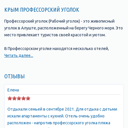
КРЫМ ПРОФЕССОРСКИЙ УГОЛОК
Профессорский уголок (Рабочий уголок) - это живописный
уголок в Алуште, расположенный на берегу Черного моря. Это
место привлекает туристов своей красотой и уютом.
В Профессорском уголке находятся несколько отелей,
предлагающих комфортное размещение и хорошие условия
Читать далее...
для отдыха. расположенная в окружении соснового леса и
всего в нескольких минутах ходьбы от моря. В отеле есть
ОТЗЫВЫ
номера различных категорий, а также открытый бассейн, зона
отдыха и бесплатная парковка.
Елена
Еще один популярный отель в Профессорском уголке -
"Райский уголок", который находится в непосредственной
Отдыхали семьей в сентябре 2021. Для отдыха с детьми
близости от пляжа. Отель предлагает гостям номера с видом
искали апартаменты с кухней. Отель очень удобно
на море и собственным балконом или террасой, а также
расположен - напротив профессорского уголка пляжа
бассейн, ресторан и собственный пляж с лежаками и