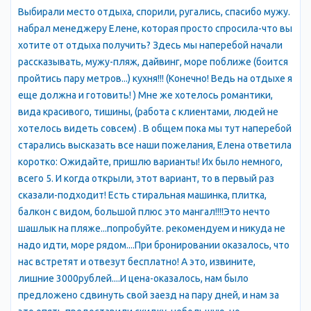
Выбирали место отдыха, спорили, ругались, спасибо мужу.
набрал менеджеру Елене, которая просто спросила-что вы
хотите от отдыха получить? Здесь мы наперебой начали
рассказывать, мужу-пляж, дайвинг, море поближе (боится
пройтись пару метров...) кухня!!! (Конечно! Ведь на отдыхе я
еще должна и готовить! ) Мне же хотелось романтики,
вида красивого, тишины, (работа с клиентами, людей не
хотелось видеть совсем) . В общем пока мы тут наперебой
старались высказать все наши пожелания, Елена ответила
коротко: Ожидайте, пришлю варианты! Их было немного,
всего 5. И когда открыли, этот вариант, то в первый раз
сказали-подходит! Есть стиральная машинка, плитка,
балкон с видом, большой плюс это мангал!!!!Это нечто
шашлык на пляже...попробуйте. рекомендуем и никуда не
надо идти, море рядом....При бронировании оказалось, что
нас встретят и отвезут бесплатно! А это, извините,
лишние 3000рублей....И цена-оказалось, нам было
предложено сдвинуть свой заезд на пару дней, и нам за