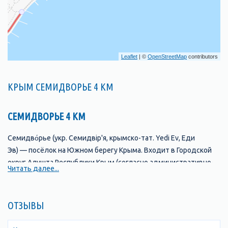
Leaflet
| ©
OpenStreetMap
contributors
КРЫМ СЕМИДВОРЬЕ 4 КМ
СЕМИДВОРЬЕ 4 КМ
Семидво́рье (укр. Семидвір'я, крымско-тат. Yedi Ev, Еди
Эв) — посёлок на Южном берегу Крыма. Входит в Городской
округ Алушта Республики Крым (согласно административно-
Читать далее...
территориальному делению Украины — в
составе Лучистовского сельсовета Алуштинского
горсовета Автономной Республики Крым).
ОТЗЫВЫ
Урочище Аян-Дере взяло свое название с
Ая́н
(греч. Αγίου