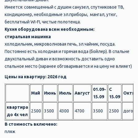
Имеется: совмещенный с душем санузел, спутниковое ТВ,
кондиционер, необходимые эл.приборы, мангал, утюг,
бесплатный WI-FI, чистые полотенца.
Кухня оборудована всем необходимым:
стиральная машинка
холодильник, микроволновая печь, эл.чайник, посуда.
Постоянно есть холодная и горячая вода (бойлер). В спальне
двухспальный диван и возможность доставить одно
спальное место (заранее обговаривается и на цену не влияет)
Цены на квартиру: 2026 год
01.09-
С
Май
Июнь
Июль
Август
Октяб
15.09
15.09
квартира
2500
3500
4300
4700
3500
2500
догово
до 4х чел
В стоимость включено:
пляж