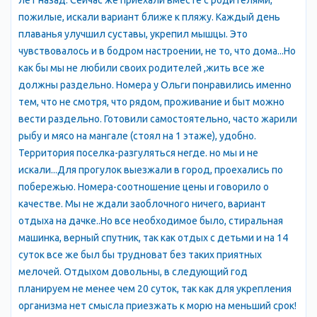
лет назад. Сейчас же приехали вместе с родителями,
купания и загарания. Бесплатная стоянка автомобиля рядом с
пожилые, искали вариант ближе к пляжу. Каждый день
эллингом. Предоставляется услуга трансфера. Медсестра.
плаванья улучшил суставы, укрепил мышцы. Это
чувствовалось и в бодром настроении, не то, что дома...Но
Эллинги Дельфин подключены к Интернету. Бесплатный
Wi-
как бы мы не любили своих родителей ,жить все же
Fi
.
должны раздельно. Номера у Ольги понравились именно
тем, что не смотря, что рядом, проживание и быт можно
Терраса для загорания - это большая ровная площадка над
вести раздельно. Готовили самостоятельно, часто жарили
морем площадью 600 кв. метров, которая примыкает
рыбу и мясо на мангале (стоял на 1 этаже), удобно.
непосредственно к пляжу и набережной Эллингов Дельфин.
Территория поселка-разгуляться негде. но мы и не
На ней удобно отдыхать на шезлонгах, надувных матрасах,
искали...Для прогулок выезжали в город, проехались по
удобно устанавливать надувные бассейны и зонты. С террасы
побережью. Номера-соотношение цены и говорило о
по лестницам можно спуститься в море. Перед террасой
качестве. Мы не ждали заоблочного ничего, вариант
находится двухуровневый крытый солярий, каждый этаж
отдыха на дачке..Но все необходимое было, стиральная
которого составляет 200 м.кв. Со второго этажа солярия
машинка, верный спутник, так как отдых с детьми и на 14
перед Вами откроется великолепный панорамный вид, здесь
суток все же был бы трудноват без таких приятных
можно любоваться рассветами и закатами. Летом 2016 года
мелочей. Отдыхом довольны, в следующий год
второй ярус накрыт тентом.
планируем не менее чем 20 суток, так как для укрепления
организма нет смысла приезжать к морю на меньший срок!
Купаться будете в чистом море - канализация Эллингов