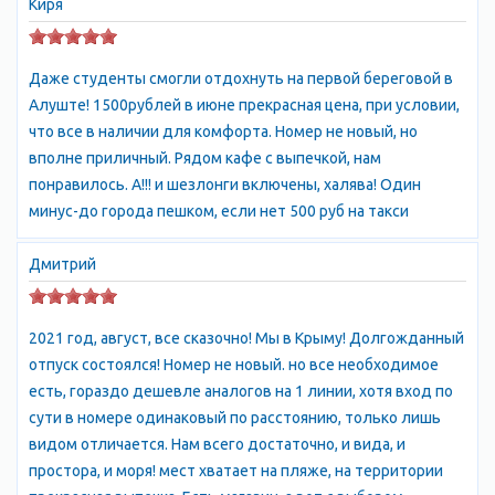
Киря
Ιωάννου "Св. Иоанна", укр. Аян, крымско-тат. Ayan, Аян)
—
упразднённое село
в Симферопольском
районе Республики Крым, располагавшееся на юго-востоке
Даже студенты смогли отдохнуть на первой береговой в
района, на территории нынешнего Добровского сельсовета.
Алуште! 1500рублей в июне прекрасная цена, при условии,
Село находилось у северного подножия Чатыр-Дага, в
что все в наличии для комфорта. Номер не новый, но
ущелье, недалеко от одноимённого источника —
вполне приличный. Рядом кафе с выпечкой, нам
начала Салгира. Но сейчас так назван кусочек земли на Южном
понравилось. А!!! и шезлонги включены, халява! Один
берегу Крыма, расположенный у моря, всего в 4 км от Алушты
минус-до города пешком, если нет 500 руб на такси
по Судакской трассе. Здесь и расположились апартаменты, в
пригороде Алушты, в завораживающе красивой бухте
Дмитрий
урочища Аян-Дере.
Это
- уникальный жилой комплекс, воплощающий лучшие
черты французской ривьеры на родном Крымском побережье.
2021 год, август, все сказочно! Мы в Крыму! Долгожданный
Комплекс расположен на участке площадью 15 га - когда
отпуск состоялся! Номер не новый. но все необходимое
спадает полуденный зной, можно играть в бадминтон на
есть, гораздо дешевле аналогов на 1 линии, хотя вход по
тенистых аллеях или кататься на велосипеде, гулять,
сути в номере одинаковый по расстоянию, только лишь
наслаждаясь ароматом цветов и пением птиц, или читать
видом отличается. Нам всего достаточно, и вида, и
книгу на собственном пляже комплекса, где Вас не
простора, и моря! мест хватает на пляже, на территории
потревожит ни один посторонний.