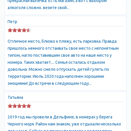
прекрасная выпечка. Есть магазин, а вот с выбором
ИНФРАСТРУКТУРА
алкоголя сложно. везите свой...
Собственный пляж
Бесплатная охраняемая парковка
Петр
Круглосуточная охрана
Холодная и горячая вода, электричество подаются
Отличное место, близко к пляжу, есть парковка. Правда
круглосуточно и бесперебойно.
пришлось немного отстаивать свое место с непонятным
Рядом расположен кооператив Дельфин
.
типом, нагло поставившим свое авто на наше место у
До набережной Алушты можно дойди по берегу моря за 30
номера. Таких хватает.... Семья осталась отдыхом
минут пешком или 6 минут на автомобиле. Небольшая
довольна. Можно смело отпускать детей гулять по
удаленность от Алушты позволит Вам полноценно
территории. Июль 2020 года наполнен хорошими
отдохнуть и не чувствовать себя оторванными от мира.
эмоциями! До встречи в следующем году...
ИНФРАСТРУКТУРА
Территория Эллингов Дельфин закрыта и круглосуточно
Татьяна
охраняется. До бесплатного галечного пляжа – от 5 до 75
метров в зависимости от эллинга. Собственная набережная с
лавочками, клумбами и фонтанами, детской площадкой,
2019 год мы провели в Дельфине, в номерах у берега
продовольственный магазин, фруктово-овощной ларек,
Черного моря. Район нам знаком, уже отдыхали несколько
газетный киоск и киоск по продаже принадлежностей для