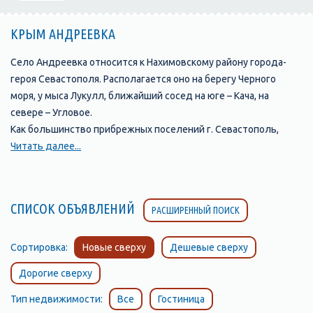
КРЫМ АНДРЕЕВКА
Село Андреевка относится к Нахимовскому району города-
героя Севастополя. Располагается оно на берегу Черного
моря, у мыса Лукулл, ближайший сосед на юге – Кача, на
севере – Угловое.
Как большинство прибрежных поселений г. Севастополь,
Андреевка живет за счет курортников. В летнее время
Читать далее...
активную конкуренцию базам отдыха и отелям составляет
частный сектор. Следовательно, если забронировать номер в
гостинице заранее не получилось, можно не бояться – без
СПИСОК ОБЪЯВЛЕНИЙ
РАСШИРЕННЫЙ ПОИСК
крыши над головой вы точно не останетесь. Предприимчивые
сельчане с удовольствием предложат снять посуточно
комнату, предложат осмотреть частные дома или квартиры
Сортировка:
Новые сверху
Дешевые сверху
для большой компании.
Дорогие сверху
Достопримечательностей или значимых развлекательных
мест в поселке почти. Однако любители природы останутся
Тип недвижимости:
Все
Гостиница