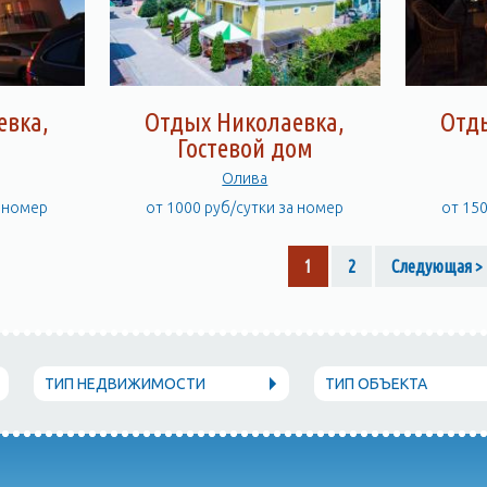
евка,
Отдых Николаевка,
Отд
а
Гостевой дом
Олива
а номер
от 1000 руб/сутки за номер
от 15
1
2
Следующая >
ТИП НЕДВИЖИМОСТИ
ТИП ОБЪЕКТА