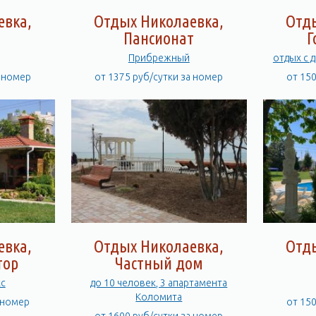
евка,
Отдых Николаевка,
Отд
а
Пансионат
Г
Прибрежный
отдых с 
а номер
от 1375 руб/сутки за номер
от 15
евка,
Отдых Николаевка,
Отд
тор
Частный дом
с
до 10 человек, 3 апартамента
Коломита
а номер
от 15