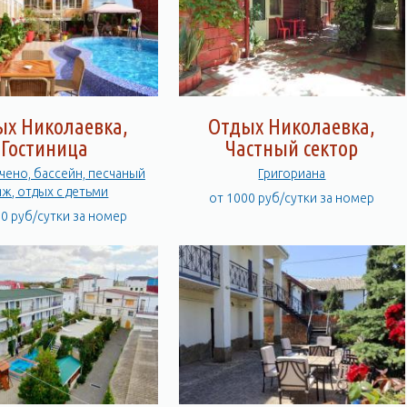
ых Николаевка,
Отдых Николаевка,
Гостиница
Частный сектор
чено, бассейн, песчаный
Григориана
яж, отдых с детьми
от 1000 руб/сутки за номер
00 руб/сутки за номер