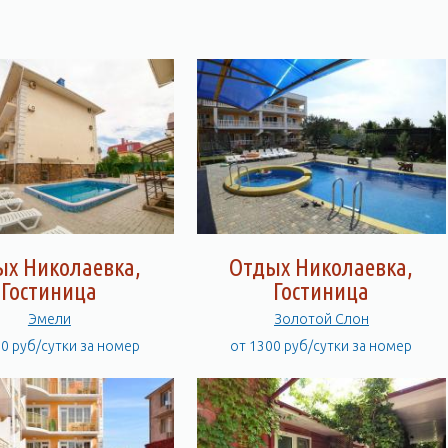
о курорта. Можно сказать больше: отдых в Николаевке было бы
ах или пансионатах.
ых Николаевка,
Отдых Николаевка,
Гостиница
Гостиница
Эмели
Золотой Слон
00 руб/сутки за номер
от 1300 руб/сутки за номер