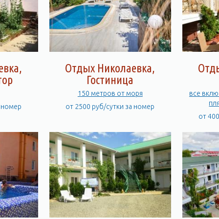
евка,
Отдых Николаевка,
Отд
тор
Гостиница
150 метров от моря
все вклю
пл
а номер
от 2500 руб/сутки за номер
от 40