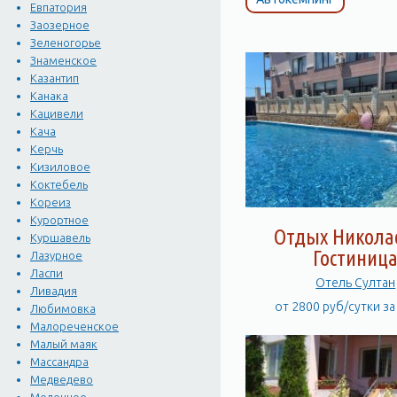
учреждения, отдых в кот
Евпатория
трудно себе представить
Заозерное
Зеленогорье
Знаменское
Казантип
Канака
Кацивели
Кача
Керчь
Кизиловое
Коктебель
Кореиз
Курортное
Отдых Никола
Куршавель
Гостиниц
Лазурное
Ласпи
Отель Султан
Ливадия
от 2800 руб/сутки з
Любимовка
Малореченское
Малый маяк
Массандра
Медведево