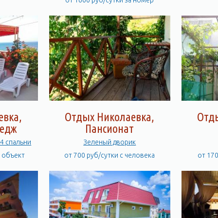
от 1600 руб/сутки за номер
евка,
Отдых Николаевка,
Отд
тедж
Пансионат
 4 спальни
Зеленый дворик
а объект
от 700 руб/сутки с человека
от 17