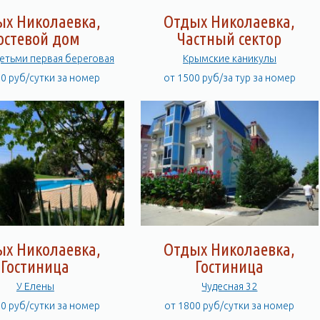
ых Николаевка,
Отдых Николаевка,
остевой дом
Частный сектор
детьми первая береговая
Крымские каникулы
00 руб/сутки за номер
от 1500 руб/за тур за номер
ых Николаевка,
Отдых Николаевка,
Гостиница
Гостиница
У Елены
Чудесная 32
00 руб/сутки за номер
от 1800 руб/сутки за номер