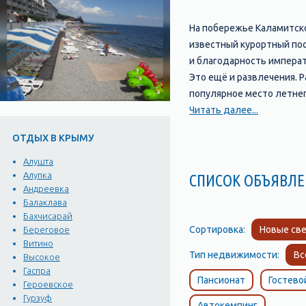
На побережье Каламитско
известный курортный пос
и благодарность императо
Это ещё и развлечения. Р
популярное место летнег
промышленного производс
Читать далее...
Глубина моря идеально п
ОТДЫХ В КРЫМУ
вместить на свои просто
горячих камушках… Приез
Алушта
секторе. Но где бы не по
Алупка
СПИСОК ОБЪЯВЛЕ
Андреевка
компактно расположился 
Балаклава
возможным посещать разл
Бахчисарай
оставляют равнодушными 
Сортировка:
Новые све
Береговое
подходящую по вкусу ку
Витино
Тип недвижимости:
Вс
способности. Отдых в Ни
Высокое
Гаспра
наслаждаться солнечным
Пансионат
Гостево
Героевское
выбором для отдыхающих,
Гурзуф
Автокемпинг