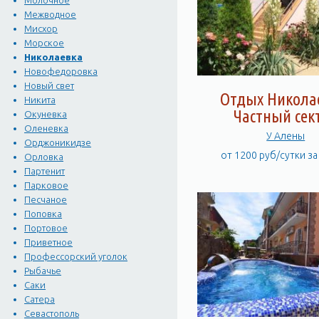
Молочное
Межводное
Мисхор
Морское
Николаевка
Новофедоровка
Новый свет
Отдых Никола
Никита
Частный сек
Окуневка
Оленевка
У Алены
Орджоникидзе
от 1200 руб/сутки з
Орловка
Партенит
Парковое
Песчаное
Поповка
Портовое
Приветное
Профессорский уголок
Рыбачье
Саки
Сатера
Севастополь