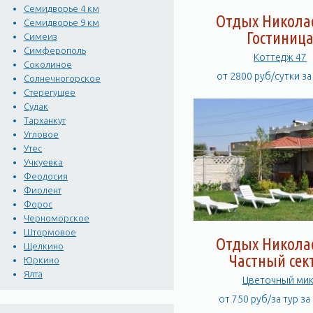
Семидворье 4 км
Отдых Никола
Семидворье 9 км
Гостиниц
Симеиз
Симферополь
Коттедж 47
Соколиное
от 2800 руб/сутки з
Солнечногорское
Стерегущее
Судак
Тарханкут
Угловое
Утес
Учкуевка
Феодосия
Фиолент
Форос
Черноморское
Штормовое
Отдых Никола
Щелкино
Частный сек
Юркино
Ялта
Цветочный мик
от 750 руб/за тур з