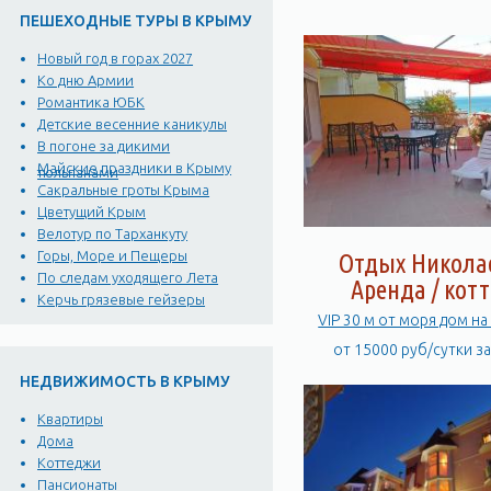
ПЕШЕХОДНЫЕ ТУРЫ В КРЫМУ
Новый год в горах 2027
Ко дню Армии
Романтика ЮБК
Детские весенние каникулы
В погоне за дикими
Майские праздники в Крыму
тюльпанами
Сакральные гроты Крыма
Цветущий Крым
Велотур по Тарханкуту
Горы, Море и Пещеры
Отдых Никола
По следам уходящего Лета
Аренда / кот
Керчь грязевые гейзеры
VIP 30 м от моря дом на
от 15000 руб/сутки з
НЕДВИЖИМОСТЬ В КРЫМУ
Квартиры
Дома
Коттеджи
Пансионаты