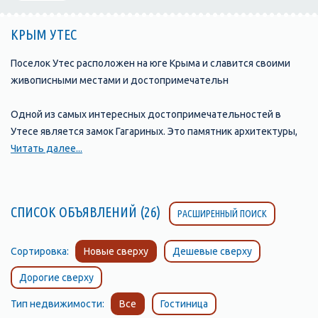
КРЫМ УТЕС
Поселок Утес расположен на юге Крыма и славится своими
живописными местами и достопримечательн
Одной из самых интересных достопримечательностей в
Утесе является замок Гагариных. Это памятник архитектуры,
который был построен в конце XIX века в стиле французского
Читать далее...
неоготического замка. Замок находится на холме, с которого
открываются потрясающие виды на море и окрестности.
СПИСОК ОБЪЯВЛЕНИЙ (26)
РАСШИРЕННЫЙ ПОИСК
Парк им. Гагарина – это чудесное место для прогулок и отдыха
на свежем воздухе. Он расположен в центре поселка Утес и
является самым крупным и красивым парком на южном
Сортировка:
Новые сверху
Дешевые сверху
побережье Крыма. В парке можно увидеть разнообразную
Дорогие сверху
растительность и прекрасные цветочные клумбы.
Тип недвижимости:
Все
Гостиница