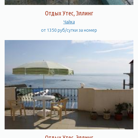
Исключительная по красоте панорама парка и бухты
открывается с верхней надстройки особняка. Отсюда парк
Отдых Утес, Эллинг
представляется прелестной мозаикой: вершины сосен,
Чайка
кедров, кипарисов и других хвойных пород красочно
чередуются, с разными по форме и величине вершинами
от 1350 руб/сутки за номер
лиственных пород. Перед особняком на юг, в сторону моря
расстилаются зонтообразные верхушки сосны итальянской.
По периферии парк окаймлен садовой дорогой, с отходящими
от нее ответвлениями. В восточной части парка имеется
большой стадион, обсаженный группами сосны алеппской,
судакской и итальянской, кипарисами и другими породами и
оформленный скульптурами. Советуем Вам прогуляться по
красивой кипарисовой аллее у восточной границы парка. На
протяжении 130 метров она обсажена мощными деревьями и
выходит к морю. Прямо из парка Вы можете выйти на пляж,
откуда открывается возможность взглянуть на мыс, с
которого Вы только что спустились, снизу вверх. Бухта, в
которой расположены пляжи, очень тихая и уютная. Вход в
парк свободный! Не пропустите уникальную возможность
Отдых Утес, Эллинг