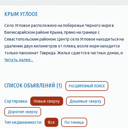
КРЫМ УГЛООЕ
Село Угловое расположено на побережье Черного моря в
Бахчисарайском районе Крыма, прямо на границе с
Севастопольским районом. Центр села Угловое находиться на
удалении двух километров от пляжа, возле моря находится
только пансионат Таврида. Жилье сдается в частных домах, и
мини гостиницах. угловое пляж Пляж в Угловом длинный и
Читать далее...
достаточно широкий, состоит в основном из песка, местами
вперемешку с мелкой галькой. Вход в море постепенный, что
очень удобно для купания детей. В поселке Угловое морская
СПИСОК ОБЪЯВЛЕНИЙ (1)
РАСШИРЕННЫЙ ПОИСК
вода прогревается быстрее, чем на южном берегу Крыма.
Сочетание мягкого морского климата и сухого степного
способствуют лечению и профилактике органов дыхания и
Сортировка:
Новые сверху
Дешевые сверху
ЛОР. В центре пляжа работает пункт проката катамаранов,
Дорогие сверху
отсюда же организуют и катание на банане.
Тип недвижимости:
Все
Гостиница