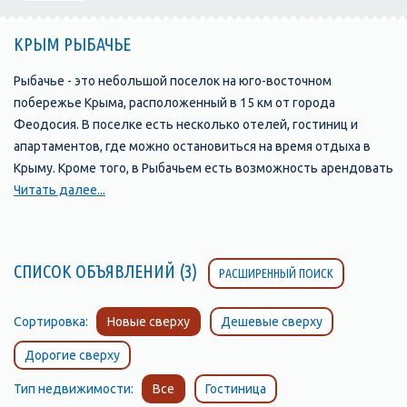
КРЫМ РЫБАЧЬЕ
Рыбачье - это небольшой поселок на юго-восточном
побережье Крыма, расположенный в 15 км от города
Феодосия. В поселке есть несколько отелей, гостиниц и
апартаментов, где можно остановиться на время отдыха в
Крыму. Кроме того, в Рыбачьем есть возможность арендовать
жилье в частном секторе, что может быть более выгодным
Читать далее...
вариантом.
Цены на размещение в Рыбачьем могут варьироваться в
СПИСОК ОБЪЯВЛЕНИЙ (3)
РАСШИРЕННЫЙ ПОИСК
зависимости от сезона, расположения и уровня комфорта.
Некоторые отели и гостиницы находятся на первой линии от
моря и обычно предлагают широкий спектр услуг, включая
Сортировка:
Новые сверху
Дешевые сверху
рестораны, бары, бассейны, фитнес-центры и детские клубы.
Дорогие сверху
Цены на такое размещение могут быть достаточно высок
Тип недвижимости:
Все
Гостиница