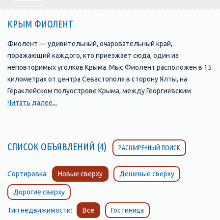
КРЫМ ФИОЛЕНТ
Фиолент — удивительный, очаровательный край,
поражающий каждого, кто приезжает сюда, один из
неповторимых уголков Крыма. Мыс Фиолент расположен в 15
километрах от центра Севастополя в сторону Ялты, на
Гераклейском полуострове Крыма, между Георгиевским
монастырем, балкой Дианы и мысом Лермонтова. Древнее его
Читать далее...
название — Партениум (девичий, девственный), связано с
древнегреческим мифом об Ифигении. В переводе с
турецкого Фиолент (Феленк-Бурун) — Тигровый мыс, т. к. на
СПИСОК ОБЪЯВЛЕНИЙ (4)
РАСШИРЕННЫЙ ПОИСК
обрыве мыса имеются чередующиеся полосы желтоватого
известняка и темного трахита, напоминающие расцветкой
тигровую шкуру. Отдых в Фиоленте окутан легендами и
Сортировка:
Новые сверху
Дешевые сверху
мифами. В прошлом веке каждый путешественник,
Дорогие сверху
посещавший Крым, считал своим долгом посетить святую
обитель — Георгиевский монастырь, основанный еще в 891
Тип недвижимости:
Все
Гостиница