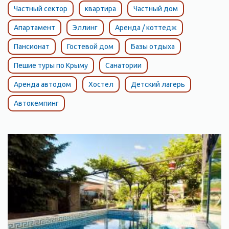
году. Здесь бывали Пушкин и Айвазовский, Александр I и
Частный сектор
квартира
Частный дом
Николай II, князь Голицын и многие другие. Старинный
монастырь, оздоравливающий 800-ступенчатыйспуск к
Апартамент
Эллинг
Аренда / коттедж
чистейшему Яшмовому пляжу по древней монастырской
Пансионат
Гостевой дом
Базы отдыха
лестнице, легенды и предания этого края сделают
уникальным и неповторимым ваш отдых в Фиоленте.
Пешие туры по Крыму
Санатории
Аренда автодом
Хостел
Детский лагерь
Автокемпинг