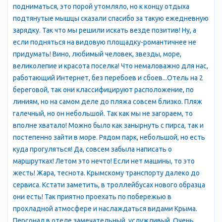
парк, а можно подняться на мыс Плака. Рекомендуем сначала
подниматься, это порой утомляло, но к концу отдыха
подняться на мыс. Когда выйдете на оконечность мыса - Вам
подтянутые мышцы сказали спасибо за такую ежедневную
откроются удивительные по красоте пейзажи. Слева - все
зарядку. Так что мы решили искать везде позитив! Ну, а
восточное побережье Крыма, от горы Кастель до мыса
если подняться на видовую площадку-романтичнее не
Меганом, справа - бухты Утеса и Партенита, которые замыкает
придумать! Вино, любимый человек, звезды, море,
громада горы Аю-Даг. Вверху на мысе преобладает хвойная
великолепие и красота поселка! Что немаловажно для нас,
растительность, а если Вы решитесь немного полазить по его
работающий Интернет, без перебоев и сбоев...Отель на 2
склонам, то обнаружите заросли опунций - повсеместно
береговой, так они классифицируют расположение, по
растущих на ЮБК кактусов в форме ладошек, съедобные
линиям, но на самом деле до пляжа совсем близко. Пляж
плоды которых поспевают в декабре. В парке Вы обязательно
галечный, но он небольшой. Так как мы не загораем, то
увидите главный корпус санатория Карасан (бывший особняк
вполне хватало! Можно было как занырнуть с пирса, так и
Раевских), построенный в 1887 году в упрощенных формах
постепенно зайти в море. Рядом парк, небольшой, но есть
мавританского стиля. Фасад здания обращен к морю.
куда прогуляться! Да, совсем забыла написать о
Исключительная по красоте панорама парка и бухты
маршрутках! Летом это нечто! Если нет машины, то это
открывается с верхней надстройки особняка. Отсюда парк
жесть! Жара, теснота. Крымскому транспорту далеко до
представляется прелестной мозаикой: вершины сосен,
сервиса. Кстати заметить, в троллейбусах нового образца
кедров, кипарисов и других хвойных пород красочно
они есть! Так приятно проехать по побережью в
чередуются, с разными по форме и величине вершинами
прохладной атмосфере и наслаждаться видами Крыма.
лиственных пород. Перед особняком на юг, в сторону моря
Персонал в отеле замечательный, услужливый. Очень