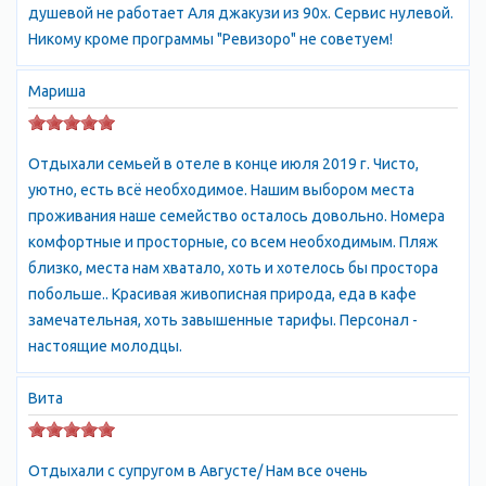
душевой не работает Аля джакузи из 90х. Сервис нулевой.
Никому кроме программы "Ревизоро" не советуем!
В Утесе есть множество отелей и эллингов, которые
предлагают комфортное размещение для туристов. Лучше
Мариша
всего выбирать отели и эллинги, которые расположены
близко к морю, чтобы удобно добираться до пляжей и
наслаждаться морским бризом.
Отдыхали семьей в отеле в конце июля 2019 г. Чисто,
уютно, есть всё необходимое. Нашим выбором места
Для бронирования отеля в Утесе можно воспользоваться
проживания наше семейство осталось довольно. Номера
множеством онлайн-сервисов и туристических сайтов. Лучше
комфортные и просторные, со всем необходимым. Пляж
всего выбирать отели, которые расположены близко к морю и
близко, места нам хватало, хоть и хотелось бы простора
находятся в центре поселка, чтобы удобно добираться до
побольше.. Красивая живописная природа, еда в кафе
различных достопримечательностей и развлечений.
замечательная, хоть завышенные тарифы. Персонал -
настоящие молодцы.
Отдых в Утесе - Курортный посёлок Утёс Парк санатория
считается памятником садово-парковой архитектуры XIX века
Вита
и состоит как бы из двух: собственно парка санатория Утёс и
Карасанского парка. Парк санатория Утес (прежде, как и вся
прилегавшая к нему местность, назывался Кучук-Ламбатом.)
Отдыхали с супругом в Августе/ Нам все очень