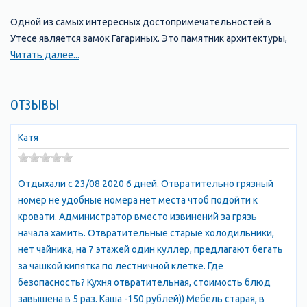
Одной из самых интересных достопримечательностей в
Утесе является замок Гагариных. Это памятник архитектуры,
который был построен в конце XIX века в стиле французского
Читать далее...
неоготического замка. Замок находится на холме, с которого
открываются потрясающие виды на море и окрестности.
ОТЗЫВЫ
Парк им. Гагарина – это чудесное место для прогулок и отдыха
на свежем воздухе. Он расположен в центре поселка Утес и
Катя
является самым крупным и красивым парком на южном
побережье Крыма. В парке можно увидеть разнообразную
Отдыхали с 23/08 2020 6 дней. Отвратительно грязный
растительность и прекрасные цветочные клумбы.
номер не удобные номера нет места чтоб подойти к
кровати. Администратор вместо извинений за грязь
Пляжи Утеса предлагают кристально чистую воду и
начала хамить. Отвратительные старые холодильники,
множество возможностей для активного отдыха и
нет чайника, на 7 этажей один куллер, предлагают бегать
развлечений. Один из самых популярных пляжей в Утесе –
за чашкой кипятка по лестничной клетке. Где
«Пляж Утес». Этот пляж находится в центре поселка, и здесь
безопасность? Кухня отвратительная, стоимость блюд
можно насладиться песчаным пляжем и комфортом, а также
завышена в 5 раз. Каша -150 рублей)) Мебель старая, в
попробовать различные виды водных развлечений.