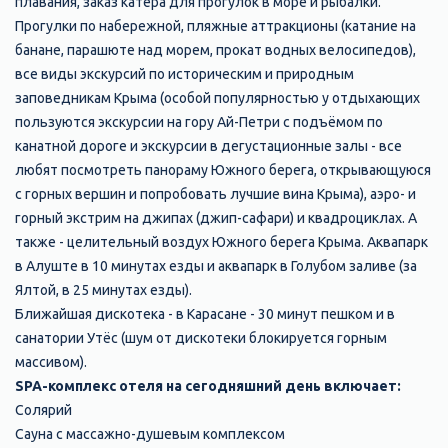
плавания, заказ катера для прогулок в море и рыбалки.
Прогулки по набережной, пляжные аттракционы (катание на
банане, парашюте над морем, прокат водных велосипедов),
все виды экскурсий по историческим и природным
заповедникам Крыма (особой популярностью у отдыхающих
пользуются экскурсии на гору Ай-Петри с подъёмом по
канатной дороге и экскурсии в дегустационные залы - все
любят посмотреть панораму Южного берега, открывающуюся
с горных вершин и попробовать лучшие вина Крыма), аэро- и
горный экстрим на джипах (джип-сафари) и квадроциклах. А
также - целительный воздух Южного берега Крыма. Аквапарк
в Алуште в 10 минутах езды и аквапарк в Голубом заливе (за
Ялтой, в 25 минутах езды).
Ближайшая дискотека - в Карасане - 30 минут пешком и в
санатории Утёс (шум от дискотеки блокируется горным
массивом).
SPA-комплекс отеля на сегодняшний день включает:
Солярий
Сауна с массажно-душевым комплексом