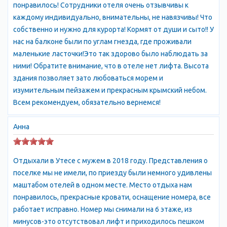
расположен восточнее Карасанского парка, но оба парка
понравилось! Сотрудники отеля очень отзывчивы к
принято считать единым целым.
каждому индивидуально, внимательны, не навязчивы! Что
собственно и нужно для курорта! Кормят от души и сыто!! У
К Вашим услугам огромная площадь ландшафтного парка в 20
нас на балконе были по углам гнезда, где проживали
гектаров, где собрано более 200 видов и разновидностей
маленькие ласточки!Это так здорово было наблюдать за
растений Средиземноморья, Японии, Южной Америки. Здесь
ними! Обратите внимание, что в отеле нет лифта. Высота
растет благородный лавр и ливанский кедр, платан, кипарис,
здания позволяет зато любоваться морем и
лавровишня, можжевельник, тис ягодный, миндаль, гранат,
изумительным пейзажем и прекрасным крымский небом.
маслиновые деревья, земляничник, секвойя и в любое время
Всем рекомендуем, обязательно вернемся!
года цветут цветы. В начале мая это ирисы, гибискус,
календула, маргаритки. Парк также органично включает
Анна
остатки естественного леса, который сохранился по сей день
на склонах скалистого мыса Плака. Центром парка считается
административный корпус санатория Утес, с ярко-оранжевой
Отдыхали в Утесе с мужем в 2018 году. Представления о
крышей. Здание построено в 1907 году по проекту
поселке мы не имели, по приезду были немного удивлены
архитектора П.Н. Краснова, тогда это было имение князей
маштабом отелей в одном месте. Место отдыха нам
Гагариных. Трехэтажное здание с островерхой крышей,
понравилось, прекрасные кровати, оснащение номера, все
узкими окнами и башенками по углам действительно
работает исправно. Номер мы снимали на 6 этаже, из
напоминает настоящий замок. От замка можно спуститься в
минусов-это отсутствовал лифт и приходилось пешком