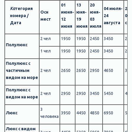
01
13
20
Ка
тегория
04 июля-
25 
Осн
июня-
юня-
юня-
номера /
24
07
мест
12
19
03
Дата
августа
се
июня
июня
июля
2 чел
1950
1950
2450
3450
285
Полулюкс
1 чел
1950
1950
2450
3450
285
Полулюкс с
частичным
2 чел
2650
2650
2950
4650
395
видом на море
Полулюкс с
2 чел
2950
2950
3450
5450
485
видом на море
3
Люкс
3950
4450
4850
6950
585
человека
Люкс с видом