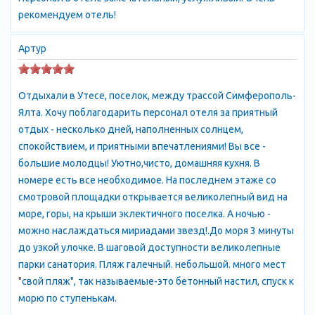
расстилаются зонтообразные верхушки сосны итальянской.
рекомендуем отель!
По периферии парк окаймлен садовой дорогой, с отходящими
от нее ответвлениями. В восточной части парка имеется
Артур
большой стадион, обсаженный группами сосны алеппской,
судакской и итальянской, кипарисами и другими породами и
оформленный скульптурами. Советуем Вам прогуляться по
Отдыхали в Утесе, поселок, между трассой Симферополь-
красивой кипарисовой аллее у восточной границы парка. На
Ялта. Хочу поблагодарить персонал отеля за приятный
протяжении 130 метров она обсажена мощными деревьями и
отдых - несколько дней, наполненных солнцем,
выходит к морю. Прямо из парка Вы можете выйти на пляж,
спокойствием, и приятными впечатлениями! Вы все -
откуда открывается возможность взглянуть на мыс, с
большие молодцы! Уютно,чисто, домашняя кухня. В
которого Вы только что спустились, снизу вверх. Бухта, в
номере есть все необходимое. На последнем этаже со
которой расположены пляжи, очень тихая и уютная. Вход в
смотровой площадки открывается великолепный вид на
парк свободный! Не пропустите уникальную возможность
море, горы, на крыши эклектичного поселка. А ночью -
побывать в одном из красивейших мест в Крыму! Курортный
можно наслаждаться мириадами звезд!.До моря 3 минуты
посёлок Утёс ждёт Вас! Отдых в Крыму Утес, Гостиницв Утес,
до узкой улочке. В шаговой доступности великолепные
цены утес, Утес Алушта, Утес Жилье.
парки санатория. Пляж галечный. небольшой. много мест
"свой пляж", так называемые-это бетонный настил, спуск к
морю по ступенькам.