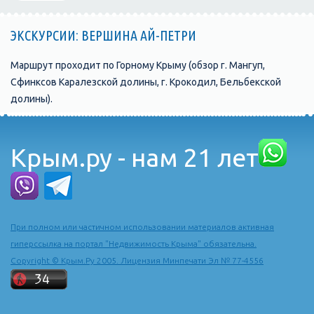
ЭКСКУРСИИ: ВЕРШИНА АЙ-ПЕТРИ
Маршрут проходит по Горному Крыму (обзор г. Мангуп,
Сфинксов Каралезской долины, г. Крокодил, Бельбекской
долины).
Крым.ру - нам 21 лет
При полном или частичном использовании материалов активная
гиперссылка на портал "Недвижимость Крыма" обязательна.
Copyright © Крым.Ру 2005. Лицензия Минпечати Эл № 77-4556