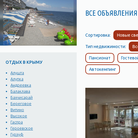
ВСЕ ОБЪЯВЛЕНИЯ 
Сортировка:
Новые све
Тип недвижимости:
Вс
Пансионат
Гостево
ОТДЫХ В КРЫМУ
Автокемпинг
Алушта
Алупка
Андреевка
Балаклава
Бахчисарай
Береговое
Витино
Высокое
Гаспра
Героевское
Гурзуф