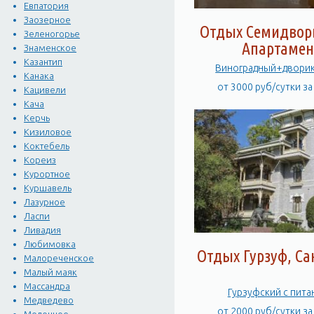
Евпатория
Заозерное
Отдых Семидворь
Зеленогорье
Апартамен
Знаменское
Казантип
Виноградный+двори
Канака
от 3000 руб/сутки з
Кацивели
Кача
Керчь
Кизиловое
Коктебель
Кореиз
Курортное
Куршавель
Лазурное
Ласпи
Ливадия
Любимовка
Отдых Гурзуф, С
Малореченское
Малый маяк
Массандра
Гурзуфский с пит
Медведево
от 2000 руб/сутки з