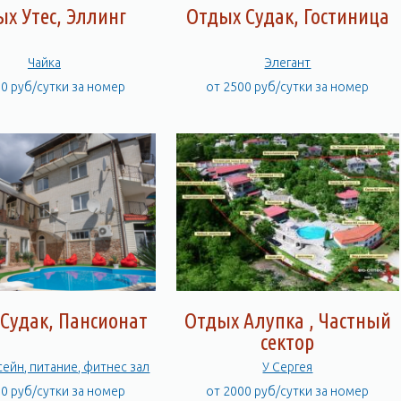
х Утес, Эллинг
Отдых Судак, Гостиница
Чайка
Элегант
50 руб/сутки за номер
от 2500 руб/сутки за номер
Судак, Пансионат
Отдых Алупка , Частный
сектор
сейн, питание, фитнес зал
У Сергея
00 руб/сутки за номер
от 2000 руб/сутки за номер