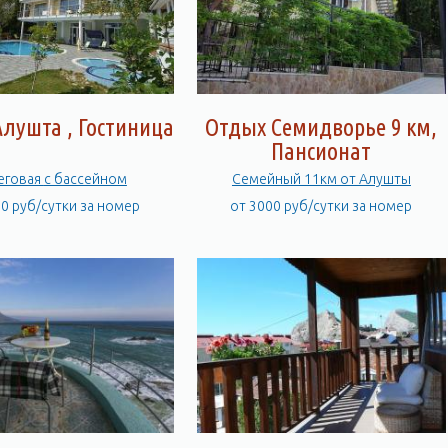
лушта , Гостиница
Отдых Семидворье 9 км,
Пансионат
Береговая с бассейном
Семейный 11км от Алушты
00 руб/сутки за номер
от 3000 руб/сутки за номер