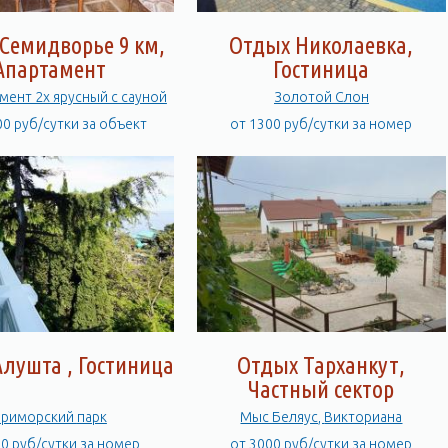
Семидворье 9 км,
Отдых Николаевка,
Апартамент
Гостиница
амент 2х ярусный с сауной
Золотой Слон
00 руб/сутки за объект
от 1300 руб/сутки за номер
лушта , Гостиница
Отдых Тарханкут,
Частный сектор
Приморский парк
Мыс Беляус, Викториана
00 руб/сутки за номер
от 3000 руб/сутки за номер