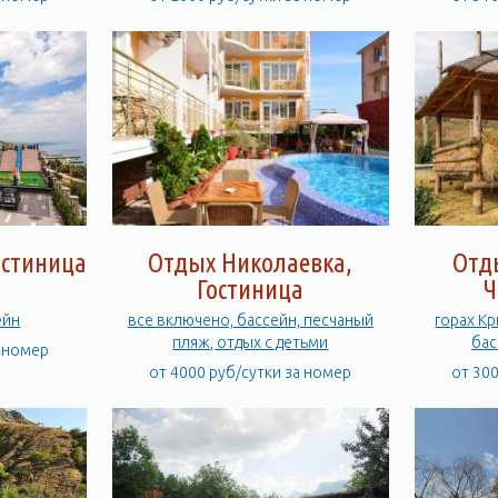
остиница
Отдых Николаевка,
Отд
Гостиница
Ч
ейн
все включено, бассейн, песчаный
горах Кр
пляж, отдых с детьми
бас
а номер
от 4000 руб/сутки за номер
от 30