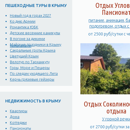
Отдых Углов
ПЕШЕХОДНЫЕ ТУРЫ В КРЫМУ
Пансиона
Новый год в горах 2027
питание, анимация, б
Ко дню Армии
подогревом, отдых с
Романтика ЮБК
Детские весенние каникулы
от 2500 руб/сутки с 
В погоне за дикими
Майские праздники в Крыму
тюльпанами
Сакральные гроты Крыма
Цветущий Крым
Велотур по Тарханкуту
Горы, Море и Пещеры
По следам уходящего Лета
Керчь грязевые гейзеры
НЕДВИЖИМОСТЬ В КРЫМУ
Отдых Соколино
отдыха
Квартиры
Дома
У горной речк
Коттеджи
от 2700 руб/сутки з
Пансионаты