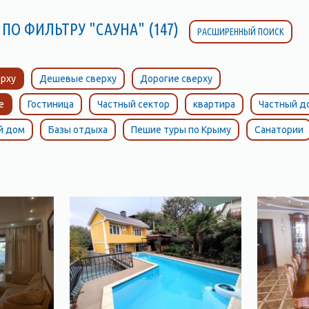
ПО ФИЛЬТРУ "САУНА" (147)
РАСШИРЕННЫЙ ПОИСК
рху
Дешевые сверху
Дорогие сверху
е
Гостиница
Частный сектор
квартира
Частный д
й дом
Базы отдыха
Пешие туры по Крыму
Санатории