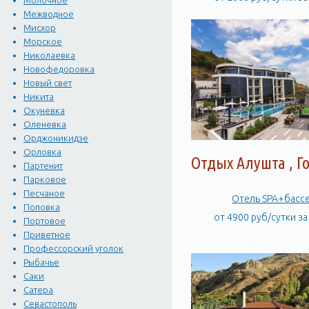
Молочное
Межводное
Мисхор
Морское
Николаевка
Новофедоровка
Новый свет
Никита
Окуневка
Оленевка
Орджоникидзе
Орловка
Отдых Алушта , Г
Партенит
Парковое
Песчаное
Отель SPA+басс
Поповка
от 4900 руб/сутки з
Портовое
Приветное
Профессорский уголок
Рыбачье
Саки
Сатера
Севастополь