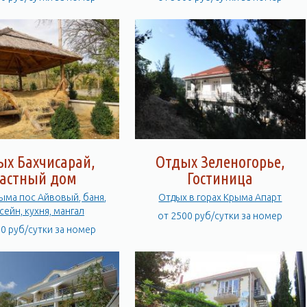
ых Бахчисарай,
Отдых Зеленогорье,
астный дом
Гостиница
ыма пос Айвовый, баня,
Отдых в горах Крыма Апарт
сейн, кухня, мангал
от 2500 руб/сутки за номер
00 руб/сутки за номер