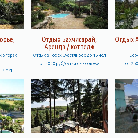
орье,
Отдых Бахчисарай,
Отдых А
а
Аренда / коттедж
х в горах
Отдых в Горах Счастливое до 15 чел
от 2000 руб/сутки с человека
от 25
а номер