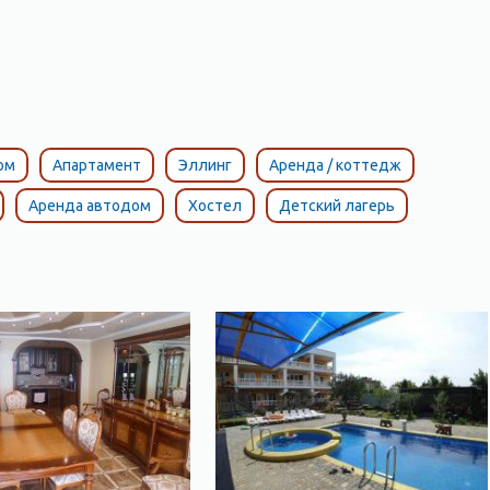
ом
Апартамент
Эллинг
Аренда / коттедж
Аренда автодом
Хостел
Детский лагерь