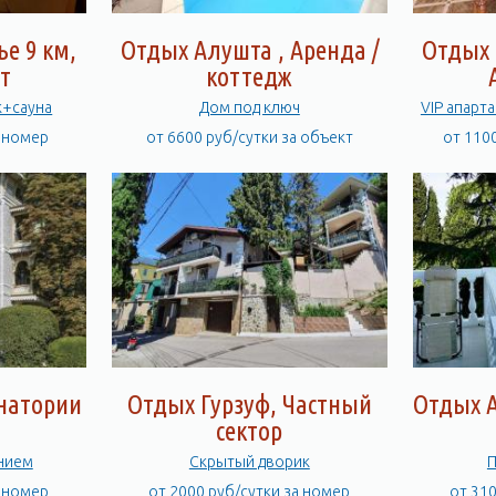
е 9 км,
Отдых Алушта , Аренда /
Отдых 
т
коттедж
к+сауна
Дом под ключ
VIP апарт
а номер
от 6600 руб/сутки за объект
от 110
анатории
Отдых Гурзуф, Частный
Отдых А
сектор
анием
Скрытый дворик
а номер
от 2000 руб/сутки за номер
от 31