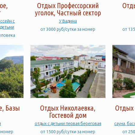
ое,
Отдых Профессорский
Отды
т
уголок, Частный сектор
ассейн с
У Вадима
 детьми
от 3000 руб/сутки за номер
от 13
человека
е, Базы
Отдых Николаевка,
Отдых 
Гостевой дом
и
отдых с детьми первая береговая
сауна, бас
а номер
от 1500 руб/сутки за номер
от 25