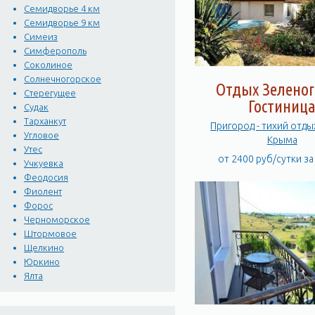
Семидворье 4 км
Семидворье 9 км
Симеиз
Симферополь
Соколиное
Солнечногорское
Отдых Зеленог
Стерегущее
Гостиниц
Судак
Тарханкут
Пригород - тихий отды
Угловое
Крыма
Утес
от 2400 руб/сутки з
Учкуевка
Феодосия
Фиолент
Форос
Черноморское
Штормовое
Щелкино
Юркино
Ялта