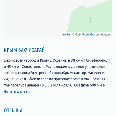
Leaflet
| ©
OpenStreetMap
contributors
КРЫМ БАХЧИСАРАЙ
Бахчисарай - город в Крыму, Украина, в 38 км от Симферополя
и 45 км от Севастополя. Расположен в ущелье у подножья
южного склона Внутренней грядыКрымских гор. Население
24,1 тыс. чел. Вблизи города протекает река Кача. Средняя
температура января +0.3 С, июля +21,1С. Осадков 500 мм в
год.
Читать далее...
В долине Чурук-Су существовало несколько поселений-
спутников и предшественников Бахчисарая. В эпоху
ОТЗЫВЫ
Крымского ханства эти поселения были известны под такими