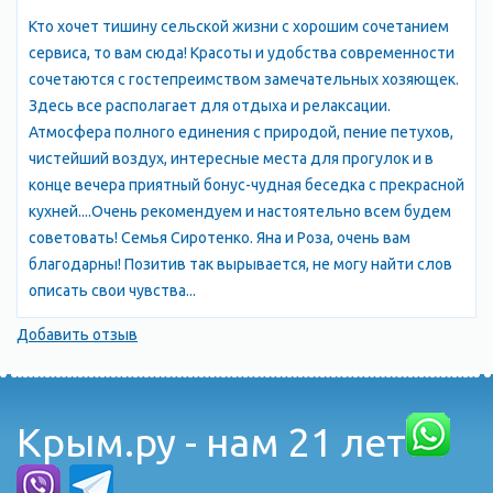
лавок с заморскими товарами, банями, несколькими караван-
Кто хочет тишину сельской жизни с хорошим сочетанием
сараями. В конце 18 века в нём насчитывалось около 6 тысяч
сервиса, то вам сюда! Красоты и удобства современности
жителей. По населённости это был второй, после Кафы, город
сочетаются с гостепреимством замечательных хозяющек.
Крыма (население всего полуострова не превышало 250-300
Здесь все располагает для отдыха и релаксации.
тысяч человек). В настоящее время Кырк-Ер, Салачик и Эски-
Атмосфера полного единения с природой, пение петухов,
Юрт входят в черту Бахчисарая, слившись в единый город. В
чистейший воздух, интересные места для прогулок и в
последней четверти 15 в. в город из города Солхата (Старый
конце вечера приятный бонус-чудная беседка с прекрасной
Крым) сюда была перенесена столица Крымского ханства и
кухней....Очень рекомендуем и настоятельно всем будем
построен ханский дворец.
советовать! Семья Сиротенко. Яна и Роза, очень вам
ДОСТОПРИМЕЧАТЕЛЬНОСТИ
благодарны! Позитив так вырывается, не могу найти слов
Ханский дворец 16-18 вв расположен по ул. Речной, 133. Тел
описать свои чувства...
3-27-53.
Вблизи города - руины пещерного горда-крепости Чуфут-Кале
Добавить отзыв
(10-18 вв.)
Успенский пещерный монастрырь 8-19 вв.
В пещере Староселье - стоянка неандертальцев
Крым.ру - нам 21 лет