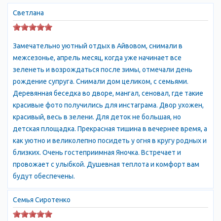
названиями:
- Кырк-Ер (ныне эту древнюю крепость на скальном мысе
Светлана
называют Чуфут-Кале)
- Салачик (участок долины реки Чурук-Су, прилегающий к
Замечательно уютный отдых в Айвовом, снимали в
подножию Чуфут-Кале)
межсезонье, апрель месяц, когда уже начинает все
- Эски-Юрт (район, где река Чурук-Су выходит из узкого
зеленеть и возрождаться после зимы, отмечали день
ущелья в просторную межгорную низину).
рождение супруга. Снимали дом целиком, с семьями.
Эти поселения, возникшие задолго до основания Бахчисарая,
Деревянная беседка во дворе, мангал, сеновал, где такие
в разные исторические периоды поочередно играли роль
красивые фото получились для инстаграма. Двор ухожен,
столиц либо значимых центров для тех государственных
красивый, весь в зелени. Для деток не большая, но
образований, которые в различные исторические эпохи
детская площадка. Прекрасная тишина в вечернее время, а
возникали в Юго-Западном Крыму.
как уютно и великолепно посидеть у огня в кругу родных и
Город окружен садами и виноградниками - отсюда и название
близких. Очень гостеприимная Яночка. Встречает и
- "дворец, окруженный садани": бахчи - "сад", сарай - "дворец".
провожает с улыбкой. Душевная теплота и комфорт вам
Особенно вырос Бахчисарай в 17-18 веках, став торгово-
будут обеспечены.
ремесленным центром всего западного Крыма. По масштабам
средневекового Крыма это был большой город с
Семья Сиротенко
ремесленными кварталами и оживленными базарами –
хлебным, овощным, соляным, кварталами мануфактурных