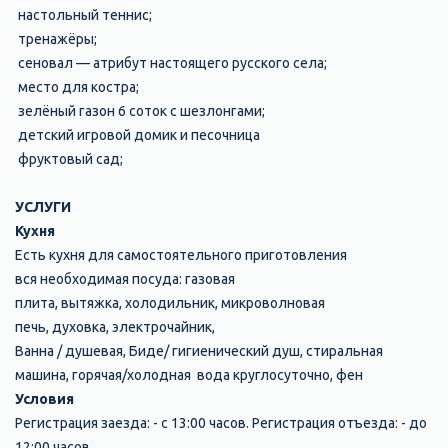
настольный теннис;
тренажёры;
сеновал — атрибут настоящего русского села;
место для костра;
зелёный газон 6 соток с шезлонгами;
детский игровой домик и песочница
фруктовый сад;
УСЛУГИ
Кухня
Есть кухня для самостоятельного приготовления
вся необходимая посуда:
газовая
плита,
вытяжка,
холодильник,
микроволновая
печь,
духовка,
электрочайник,
Ванна / душевая,
Биде/ гигиенический душ,
стиральная
машина,
горячая/холодная вода круглосуточно,
фен
Условия
Регистрация заезда: - с 13:00 часов. Регистрация отъезда: - до
12:00 часов