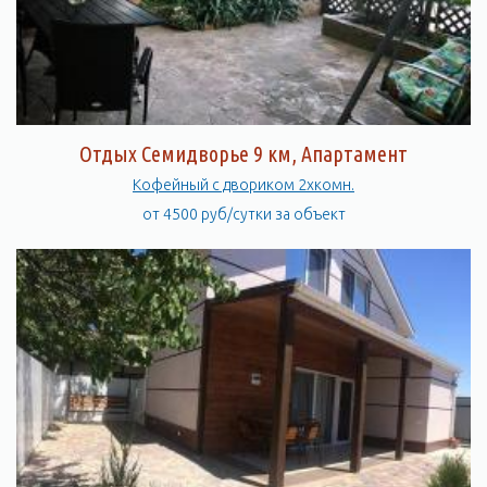
Отдых Семидворье 9 км, Апартамент
Кофейный с двориком 2хкомн.
от 4500 руб/сутки за объект