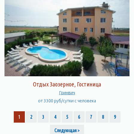
Отдых Заозерное, Гостиница
Гринвич
от 3300 руб/сутки с человека
1
2
3
4
5
6
7
8
9
Следующая >