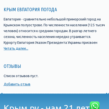
КРЫМ ЕВПАТОРИЯ ПОГОДА
Евпатория - сравнительно небольшой приморский город на
Крымском полуострове. По численности населения (125 тысяч
человек) относится к средним городам. В разгар летнего
сезона, численность населения нередко утраивается.
Курорту Евпатория Указом Президента Украины присвоен
статус Всеукраинской детской здравницы. На территории
Читать далее...
города расположены 67 санаторно-курортных учреждения на
35 тысяч мест. Здесь успешно лечат заболевания опорно-
ОТЗЫВЫ
двигательного аппарата, периферической и центральной
нервной системы, болезни пищеварения, заболевания
Список отзывов пуст.
органов дыхания, последствия травм, бесплодие. Город
располагает мощным лечебным потенциалом. Это
Добавить отзыв
грязелечебница "Мойнаки", общекурортная водолечебница,
скважины минеральной воды.
В Евпатории нет промышленных предприятий, загрязняющих
Крым.ру - нам 21 лет
атмосферу. Самые авторитетные экологические экспертизы