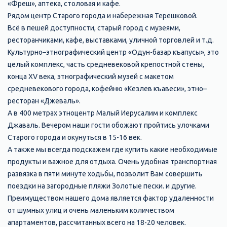
«Фреш», аптека, столовая и кафе.
Рядом центр Старого города и набережная Терешковой.
Всё в пешей доступности, старый город с музеями,
ресторанчиками, кафе, выставками, уличной торговлей и т.д.
Культурно–этнографический центр «Одун-базар къапусы», это
целый комплекс, часть средневековой крепостной стены,
конца XV века, этнографический музей с макетом
средневекового города, кофейню «Кезлев къавеси», этно–
ресторан «Джеваль».
А в 400 метрах этноцентр Малый Иерусалим и комплекс
Джаваль. Вечером наши гости обожают пройтись улочками
Старого города и окунуться в 15-16 век.
А также мы всегда подскажем где купить какие необходимые
продукты и важное для отдыха. Очень удобная транспортная
развязка в пяти минуте ходьбы, позволит Вам совершить
поездки на загородные пляжи Золотые пески. и другие.
Преимуществом нашего дома является фактор удаленности
от шумных улиц и очень маленьким количеством
апартаментов, рассчитанных всего на 18-20 человек.