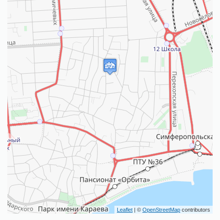
Leaflet
| ©
OpenStreetMap
contributors