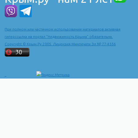
показывают высокую степень природной чистоты курорта.
Сегодня Евпатория - самый экологически чистый город Крыма.
Питьевая вода подается из подземных артезианских скважин,
расположенных в нескольких километрах от города, и
При полном или частичном использовании материалов активная
очищается не с помощью хлора, а ультрафиолета. Эта
гиперссылка на портал "Недвижимость Крыма" обязательна.
современная технология позволяет сохранить полезные
Copyright © Крым.Ру 2005. Лицензия Минпечати Эл № 77-4556
свойства воды и избавиться от болезнетворных бактерий.
Евпатория считается одним из лучших курортов в Крыму -
мелкое у берегов море хорошо прогревается и поэтому
температура воды у берегов Евпатории зачастую выше, чем
на других курортах Крыма.
Морской воздух, настоенный на ароматах степных трав,
целебные грязи и минеральная вода, песчаные пляжи - все
это Евпатория предоставляет тем, кто приезжает на отдых и
лечение, а их число за 2-3 летних месяца доходит до 1 млн.
человек.
Евпатория, по существу, с трех сторон окружен водой. Южная
граница - побережье Каламитского залива, обрамленное
полосой "бархатного" пляжа. С востока к окраинам подступает