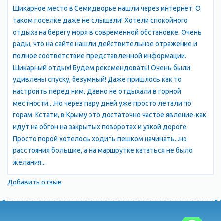
Шикарное место в Семидворье нашли через интернет. О
множество вариантов проживания: от небольших гостевых
таком поселке даже не слышали! Хотели спокойного
домов до роскошных отелей. В поселке также есть
отдыха на берегу моря в современной обстановке. Очень
множество ресторанов и кафе, где можно попробовать
рады, что на сайте нашли действительное отражение и
блюда местной кухни. Одним из главных
полное соответствие представленной информации.
достопримечательностей Семидвория является гора
Шикарный отдых! Будем рекомендовать! Очень были
Демерджи, которая находится всего в нескольких
удивлены спуску, безумный! Даже пришлось как то
километрах от поселка. Гора знаменита своими скалами и
настроить перед ним. Давно не отдыхали в горной
пещерами, которые привлекают туристов со всего мира.
местности....Но через пару дней уже просто летали по
Также в Семидворье можно посетить музей истории и
горам. Кстати, в Крыму это достаточно частое явление-как
культуры Крыма, который расположен в здании бывшей
идут на обгон на закрытых поворотах и узкой дороге.
железнодорожной станции. Здесь можно узнать много
Просто порой хотелось ходить пешком начинать...но
интересного о истории и культуре Крыма. В целом,
расстояния большие, а на маршрутке кататься не было
Семидворье – это прекрасный выбор для тех, кто хочет
желания...
отдохнуть на море и насладиться красотами природы. Здесь
есть все условия для комфортного отдыха, а также
Добавить отзыв
множество возможностей для развлечений и экскурсий.