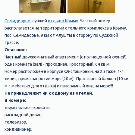
Семидворье
лучший
отдых в Крыму
Частный номер
располагается на территории отельного комплекса в Крыму,
пос. Семидворье, 9 км от Алушты в сторону по Судкской
трассе.
Описание:
Частный двухкомнатный апартамент (с полноценной кухней),
одна комната (зал) - проходная. Просторный, 64 кв.м.
Номер расположен в корпусе Фисташковый, на 2 этаже, 1-я
линия, прямо напротив моря (20 м)! Просторный балкон (10 кв.
м с мебелью для отдыха) и панорамный вид на море!!!
Не принадлежит ни к одному из отелей.
В номере:
двухспальная кровать,
раскладной диван,
телевизор,
кондиционер,