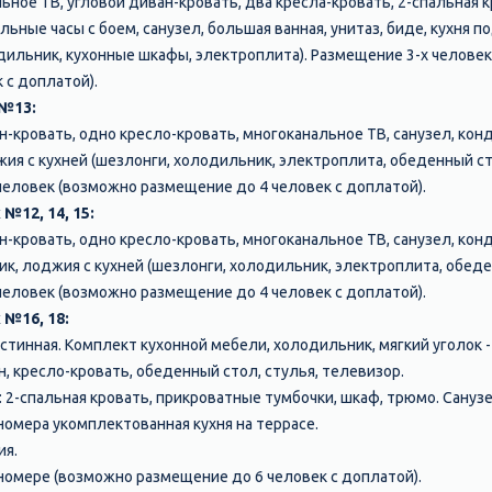
ное ТВ, угловой диван-кровать, два кресла-кровать, 2-спальная к
ьные часы с боем, санузел, большая ванная, унитаз, биде, кухня п
дильник, кухонные шкафы, электроплита). Размещение 3-х челове
 с доплатой).
 №13:
н-кровать, одно кресло-кровать, многоканальное ТВ, санузел, кон
ия с кухней (шезлонги, холодильник, электроплита, обеденный ст
 человек (возможно размещение до 4 человек с доплатой).
№12, 14, 15:
н-кровать, одно кресло-кровать, многоканальное ТВ, санузел, кон
к, лоджия с кухней (шезлонги, холодильник, электроплита, обеде
 человек (возможно размещение до 4 человек с доплатой).
 №16, 18:
остинная. Комплект кухонной мебели, холодильник, мягкий уголок -
 кресло-кровать, обеденный стол, стулья, телевизор.
: 2-спальная кровать, прикроватные тумбочки, шкаф, трюмо. Сануз
номера укомплектованная кухня на террасе.
ия.
номере (возможно размещение до 6 человек с доплатой).