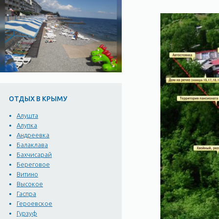
ОТДЫХ В КРЫМУ
Алушта
Алупка
Андреевка
Балаклава
Бахчисарай
Береговое
Витино
Высокое
Гаспра
Героевское
Гурзуф