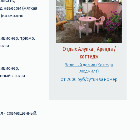
ровать,
од навесом (мягкая
к (возможно
диционер, трюмо,
ол и
Отдых Алупка , Аренда /
коттедж
Зеленый домик (Коттедж
диционер,
Людмила)
нный стол и
от 2000 руб/сутки за номер
ел - совмещенный.