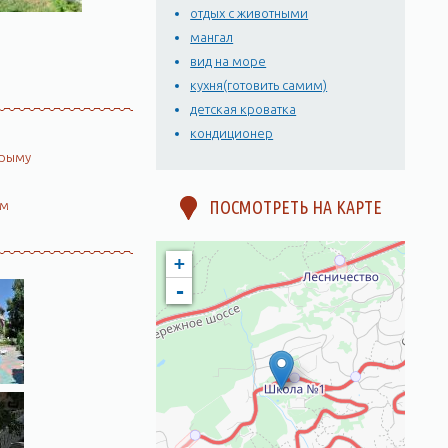
отдых с животными
мангал
вид на море
кухня(готовить самим)
детская кроватка
кондиционер
Крыму
ПОСМОТРЕТЬ НА КАРТЕ
ом
+
-