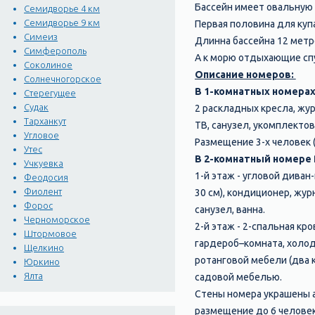
Бассейн имеет овальную
Семидворье 4 км
Семидворье 9 км
Первая половина для купа
Симеиз
Длинна бассейна 12 метро
Симферополь
А к морю отдыхающие сп
Соколиное
Описание номеров:
Солнечногорское
В 1-комнатных номерах 
Стерегущее
Судак
2 раскладных кресла, жу
Тарханкут
ТВ, санузел, укомплектов
Угловое
Размещение 3-х человек 
Утес
В 2-комнатный номере
Учкуевка
1-й этаж - угловой диван
Феодосия
Фиолент
30 см), кондиционер, жур
Форос
санузел, ванна.
Черноморское
2-й этаж - 2-спальная кр
Штормовое
гардероб–комната, холод
Щелкино
ротанговой мебели (два к
Юркино
Ялта
садовой мебелью.
Стены номера украшены 
размещение до 6 человек