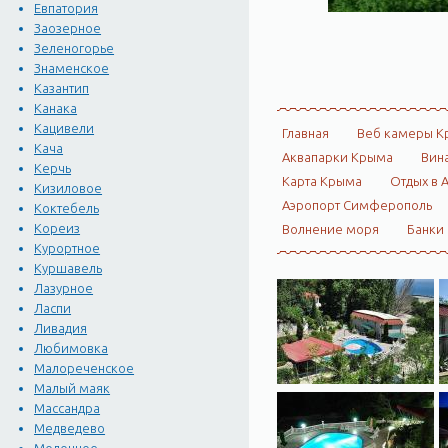
Евпатория
Заозерное
Зеленогорье
Знаменское
Казантип
Канака
Кацивели
Главная
Веб камеры К
Кача
Аквапарки Крыма
Вин
Керчь
Карта Крыма
Отдых в 
Кизиловое
Аэропорт Симферополь
Коктебель
Кореиз
Волнение моря
Банки
Курортное
Куршавель
Лазурное
Ласпи
Ливадия
Любимовка
Малореченское
Малый маяк
Массандра
Медведево