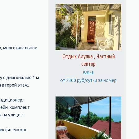
р, многоканальное
Отдых Алупка , Частный
сектор
Юкка
y с диагональю 1 м
от 2300 руб/сутки за номер
а второй этаж,
ондиционер,
сейн, комплект
 на улице с
ек (возможно