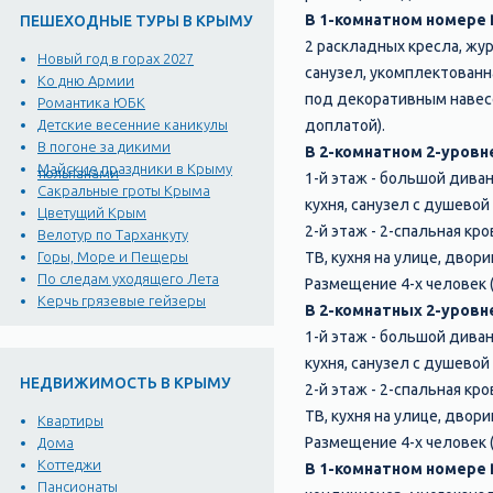
В 1-комнатном номере
ПЕШЕХОДНЫЕ ТУРЫ В КРЫМУ
2 раскладных кресла, жу
Новый год в горах 2027
санузел, укомплектованн
Ко дню Армии
под декоративным навесо
Романтика ЮБК
доплатой).
Детские весенние каникулы
В погоне за дикими
В 2-комнатном 2-уров
Майские праздники в Крыму
тюльпанами
1-й этаж - большой диван
Сакральные гроты Крыма
кухня, санузел с душевой
Цветущий Крым
2-й этаж - 2-спальная к
Велотур по Тарханкуту
ТВ, кухня на улице, двор
Горы, Море и Пещеры
По следам уходящего Лета
Размещение 4-х человек 
Керчь грязевые гейзеры
В 2-комнатных 2-уровне
1-й этаж - большой диван
кухня, санузел с душевой
НЕДВИЖИМОСТЬ В КРЫМУ
2-й этаж - 2-спальная к
ТВ, кухня на улице, двор
Квартиры
Размещение 4-х человек 
Дома
Коттеджи
В 1-комнатном номере
Пансионаты