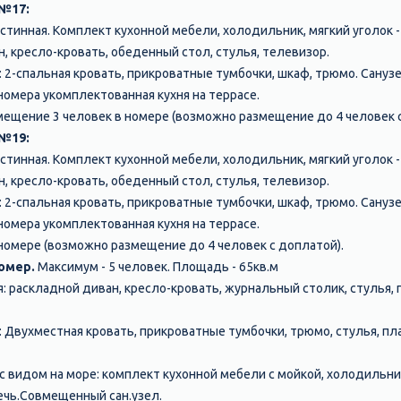
 №17:
остинная. Комплект кухонной мебели, холодильник, мягкий уголок -
 кресло-кровать, обеденный стол, стулья, телевизор.
: 2-спальная кровать, прикроватные тумбочки, шкаф, трюмо. Сануз
номера укомплектованная кухня на террасе.
мещение 3 человек в номере (возможно размещение до 4 человек с
 №19:
остинная. Комплект кухонной мебели, холодильник, мягкий уголок -
 кресло-кровать, обеденный стол, стулья, телевизор.
: 2-спальная кровать, прикроватные тумбочки, шкаф, трюмо. Сануз
номера укомплектованная кухня на террасе.
номере (возможно размещение до 4 человек с доплатой).
омер.
Максимум - 5 человек. Площадь - 65кв.м
я: раскладной диван, кресло-кровать, журнальный столик, стулья,
я: Двухместная кровать, прикроватные тумбочки, трюмо, стулья, п
 с видом на море: комплект кухонной мебели с мойкой, холодильни
ечь.Совмещенный сан.узел.