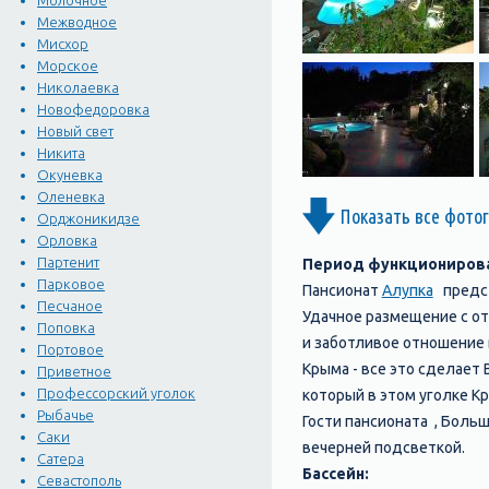
Молочное
Межводное
Мисхор
Морское
Николаевка
Новофедоровка
Новый свет
Никита
Окуневка
Оленевка
Показать все фото
Орджоникидзе
Орловка
Партенит
Период функционирова
Парковое
Пансионат
Алупка
предст
Песчаное
Удачное размещение с о
Поповка
и заботливое отношение
Портовое
Крыма - все это сделает
Приветное
Профессорский уголок
который в этом уголке К
Рыбачье
Гости пансионата , Больш
Саки
вечерней подсветкой.
Сатера
Бассейн:
Севастополь