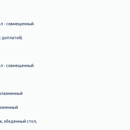
ел - совмещенный.
 доплатой).
ел - совмещенный.
 плазменный
лазменный
к, обеденный стол,