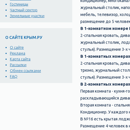
кондиционер, многоканаль
Гостиницы
журнальный столик, напол
Частный сектор
мебель, телевизор, холо
Земельные участки
размещение до 5 человек
В 1-комнатном номере
2-спальная кровать, дива
О САЙТЕ КРЫМ.РУ
журнальный столик, лодж
О сайте
стулья). Размещение 3-х
Реклама
В 1-комнатных номерах 
Карта сайта
2-спальная кровать, дива
Рассылки
трюмо, журнальный столи
Обмен ссылками
FAQ
стулья). Размещение 3-х
В 2-комнатных номерах
Первая комната - кухня-г
раскладывающийся диван,
Вторая комната - спальня
Кондиционер. У каждого 
В №16 есть крытая лодж
Размещение 4 человек в 