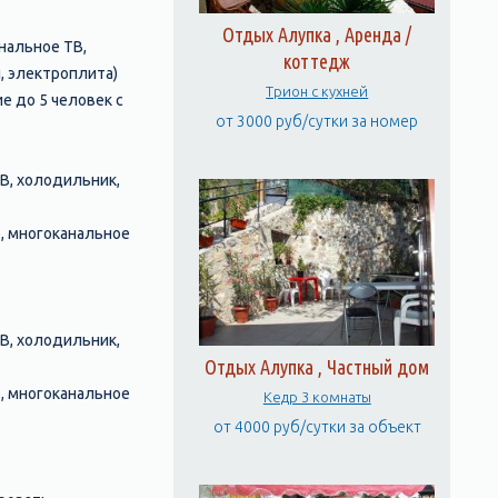
Отдых Алупка , Аренда /
нальное ТВ,
коттедж
, электроплита)
Трион c кухней
е до 5 человек с
от 3000 руб/сутки за номер
ТВ, холодильник,
р, многоканальное
ТВ, холодильник,
Отдых Алупка , Частный дом
р, многоканальное
Кедр 3 комнаты
от 4000 руб/сутки за объект