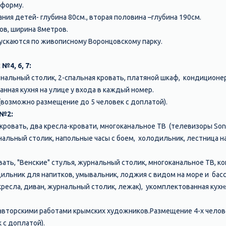
 форму.
ния детей- глубина 80см., вторая половина –глубина 190см.
в, ширина 8метров.​
ускаются по живописному Воронцовскому парку.
№4, 6, 7:
рнальный столик, 2-спальная кровать, платяной шкаф, кондиционе
анная кухня на улице у входа в каждый номер.
(возможно размещение до 5 человек с доплатой).
 №2:
-кровать, два кресла-кровати, многоканальное ТВ (телевизоры Son
нальный столик, напольные часы с боем, холодильник, лестница н
овать, "Венские" стулья, журнальный столик, многоканальное ТВ, к
ильник для напитков, умывальник, лоджия с видом на море и бас
ресла, диван, журнальный столик, лежак), укомплектованная кухня
авторскими работами крымских художников.Размещение 4-х челов
 с доплатой).