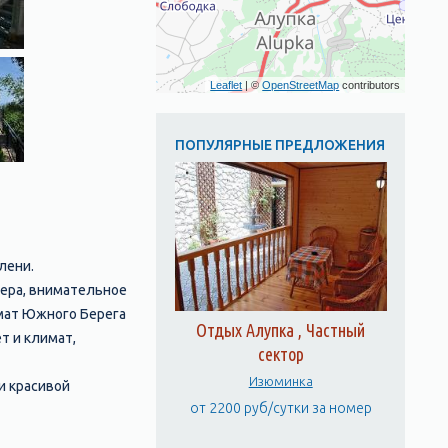
Leaflet
| ©
OpenStreetMap
contributors
ПОПУЛЯРНЫЕ ПРЕДЛОЖЕНИЯ
лени.
ера, внимательное
мат Южного Берега
Отдых Алупка , Частный
т и климат,
сектор
Изюминка
и красивой
от 2200 руб/сутки за номер