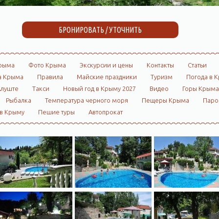
БРОНИРОВАТЬ / УТОЧНИТЬ
рыма
Фото Крыма
Экскурсии и цены
Контакты
Статьи
а Крыма
Правила
Майские праздники
Туризм
Погода в 
Алуште
Такси
Новый год в Крыму 2027
Видео
Горы Крыма
Рыбалка
Температура черного моря
Пещеры Крыма
Пар
 в Крыму
Пешие туры
Автопрокат