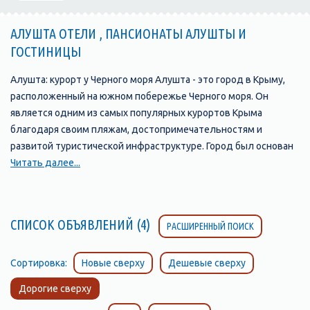
АЛУШТА ОТЕЛИ , ПАНСИОНАТЫ АЛУШТЫ И
ГОСТИНИЦЫ
Алушта: курорт у Черного моря Алушта - это город в Крыму,
расположенный на южном побережье Черного моря. Он
является одним из самых популярных курортов Крыма
благодаря своим пляжам, достопримечательностям и
развитой туристической инфраструктуре. Город был основан
в 1837 году и с тех пор стал одним из главных туристических
Читать далее...
центров Крыма. В Алуште находится множество отелей,
пансионатов, санаториев и гостевых домов, которые
предлагают своим гостям комфортабельные номера и
СПИСОК ОБЪЯВЛЕНИЙ (4)
РАСШИРЕННЫЙ ПОИСК
широкий выбор услуг. Одной из главных
достопримечательностей Алушты является ее набережная,
которая протянулась на несколько километров вдоль моря и
Сортировка:
Новые сверху
Дешевые сверху
является прекрасным местом для прогулок и отдыха. Здесь
Дорогие сверху
можно найти множество кафе, ресторанов, баров и магазинов,