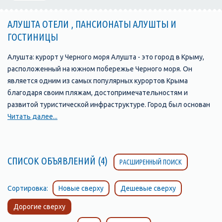
АЛУШТА ОТЕЛИ , ПАНСИОНАТЫ АЛУШТЫ И
ГОСТИНИЦЫ
Алушта: курорт у Черного моря Алушта - это город в Крыму,
расположенный на южном побережье Черного моря. Он
является одним из самых популярных курортов Крыма
благодаря своим пляжам, достопримечательностям и
развитой туристической инфраструктуре. Город был основан
в 1837 году и с тех пор стал одним из главных туристических
Читать далее...
центров Крыма. В Алуште находится множество отелей,
пансионатов, санаториев и гостевых домов, которые
предлагают своим гостям комфортабельные номера и
СПИСОК ОБЪЯВЛЕНИЙ (4)
РАСШИРЕННЫЙ ПОИСК
широкий выбор услуг. Одной из главных
достопримечательностей Алушты является ее набережная,
которая протянулась на несколько километров вдоль моря и
Сортировка:
Новые сверху
Дешевые сверху
является прекрасным местом для прогулок и отдыха. Здесь
Дорогие сверху
можно найти множество кафе, ресторанов, баров и магазинов,