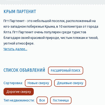
КРЫМ ПАРТЕНИТ
Пгт Партенит - это небольшой поселок, расположенный на
юго-западном побережье Крыма, в 10 километрах от города
Ялта. Пгт Партенит очень популярен среди туристов
благодаря своей красивой природе, чистым пляжам и тихой,
уютной атмосфере.
Читать далее...
Пляжи Партенита отличаются своей чистотой и уютной
атмосферой. Здесь вы найдете множество возможностей
для отдыха и развлечений: водные виды спорта, зонты и
СПИСОК ОБЪЯВЛЕНИЙ
РАСШИРЕННЫЙ ПОИСК
лежаки, кафе и рестораны, а также различные развлечения
для детей.
Сортировка:
Новые сверху
Дешевые сверху
Достопримечательности Пгт Партенита включают в себя
Дорогие сверху
замок Гагариных, построенный в XIX веке в средневековом
стиле. Замок находится на горе и представляет собой
Тип недвижимости:
Все
Гостиница