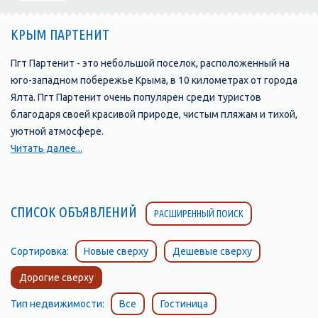
КРЫМ ПАРТЕНИТ
Пгт Партенит - это небольшой поселок, расположенный на
юго-западном побережье Крыма, в 10 километрах от города
Ялта. Пгт Партенит очень популярен среди туристов
благодаря своей красивой природе, чистым пляжам и тихой,
уютной атмосфере.
Читать далее...
Пляжи Партенита отличаются своей чистотой и уютной
атмосферой. Здесь вы найдете множество возможностей
для отдыха и развлечений: водные виды спорта, зонты и
СПИСОК ОБЪЯВЛЕНИЙ
РАСШИРЕННЫЙ ПОИСК
лежаки, кафе и рестораны, а также различные развлечения
для детей.
Сортировка:
Новые сверху
Дешевые сверху
Достопримечательности Пгт Партенита включают в себя
Дорогие сверху
замок Гагариных, построенный в XIX веке в средневековом
стиле. Замок находится на горе и представляет собой
Тип недвижимости:
Все
Гостиница