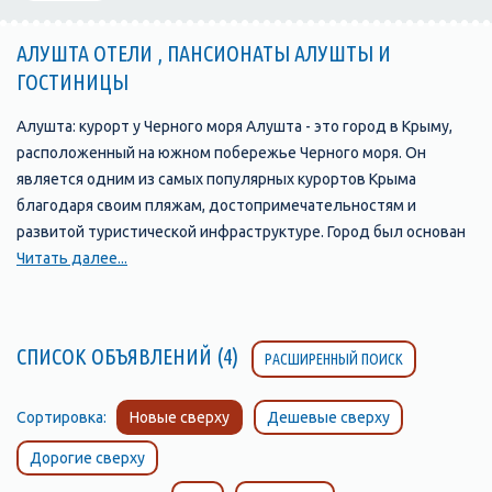
АЛУШТА ОТЕЛИ , ПАНСИОНАТЫ АЛУШТЫ И
ГОСТИНИЦЫ
Алушта: курорт у Черного моря Алушта - это город в Крыму,
расположенный на южном побережье Черного моря. Он
является одним из самых популярных курортов Крыма
благодаря своим пляжам, достопримечательностям и
развитой туристической инфраструктуре. Город был основан
в 1837 году и с тех пор стал одним из главных туристических
Читать далее...
центров Крыма. В Алуште находится множество отелей,
пансионатов, санаториев и гостевых домов, которые
предлагают своим гостям комфортабельные номера и
СПИСОК ОБЪЯВЛЕНИЙ (4)
РАСШИРЕННЫЙ ПОИСК
широкий выбор услуг. Одной из главных
достопримечательностей Алушты является ее набережная,
которая протянулась на несколько километров вдоль моря и
Сортировка:
Новые сверху
Дешевые сверху
является прекрасным местом для прогулок и отдыха. Здесь
Дорогие сверху
можно найти множество кафе, ресторанов, баров и магазинов,