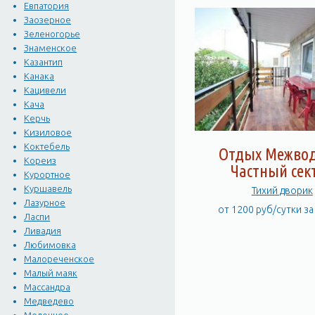
Евпатория
Заозерное
Зеленогорье
Знаменское
Казантип
Канака
Кацивели
Кача
Керчь
Кизиловое
Коктебель
Отдых Межвод
Кореиз
Частный сек
Курортное
Куршавель
Тихий дворик
Лазурное
от 1200 руб/сутки з
Ласпи
Ливадия
Любимовка
Малореченское
Малый маяк
Массандра
Медведево