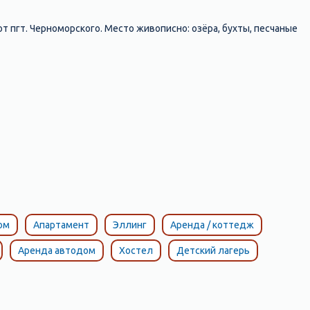
от пгт. Черноморского. Место живописно: озёра, бухты, песчаные
ом
Апартамент
Эллинг
Аренда / коттедж
Аренда автодом
Хостел
Детский лагерь