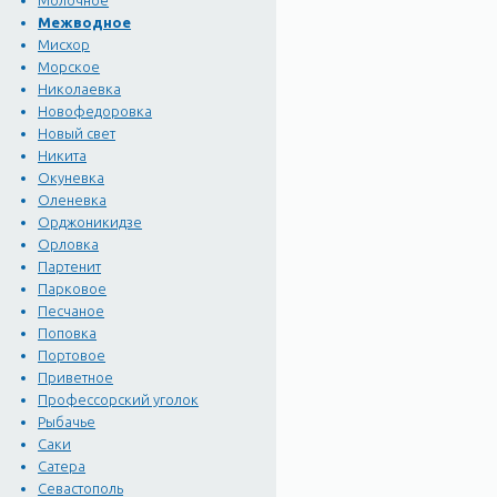
Молочное
Межводное
Мисхор
Морское
Николаевка
Новофедоровка
Новый свет
Никита
Окуневка
Оленевка
Орджоникидзе
Орловка
Партенит
Парковое
Песчаное
Поповка
Портовое
Приветное
Профессорский уголок
Рыбачье
Саки
Сатера
Севастополь