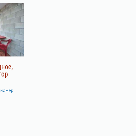
ное,
тор
а номер