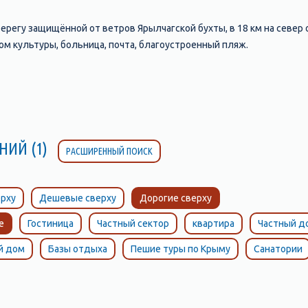
ерегу защищённой от ветров Ярылчагской бухты, в 18 км на север 
ом культуры, больница, почта, благоустроенный пляж.
НИЙ (1)
РАСШИРЕННЫЙ ПОИСК
рху
Дешевые сверху
Дорогие сверху
е
Гостиница
Частный сектор
квартира
Частный д
й дом
Базы отдыха
Пешие туры по Крыму
Санатории