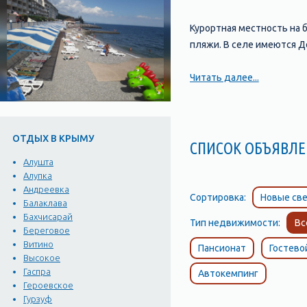
Курортная местность на б
пляжи. В селе имеются Д
Читать далее...
ОТДЫХ В КРЫМУ
СПИСОК ОБЪЯВЛЕ
Алушта
Алупка
Андреевка
Сортировка:
Новые све
Балаклава
Бахчисарай
Тип недвижимости:
Вс
Береговое
Витино
Пансионат
Гостево
Высокое
Гаспра
Автокемпинг
Героевское
Гурзуф