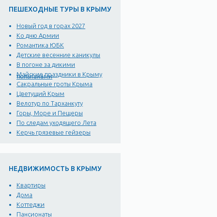
ПЕШЕХОДНЫЕ ТУРЫ В КРЫМУ
Новый год в горах 2027
Ко дню Армии
Романтика ЮБК
Детские весенние каникулы
В погоне за дикими
Майские праздники в Крыму
тюльпанами
Сакральные гроты Крыма
Цветущий Крым
Велотур по Тарханкуту
Горы, Море и Пещеры
По следам уходящего Лета
Керчь грязевые гейзеры
НЕДВИЖИМОСТЬ В КРЫМУ
Квартиры
Дома
Коттеджи
Пансионаты