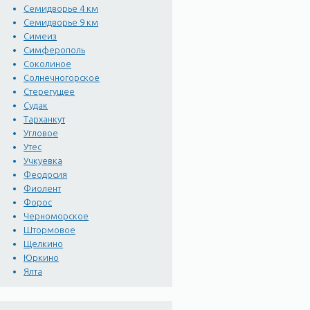
Семидворье 4 км
Семидворье 9 км
Симеиз
Симферополь
Соколиное
Солнечногорское
Стерегущее
Судак
Тарханкут
Угловое
Утес
Учкуевка
Феодосия
Фиолент
Форос
Черноморское
Штормовое
Щелкино
Юркино
Ялта