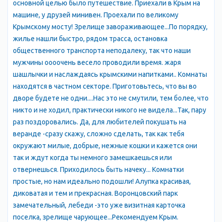
основной целью было путешествие. Приехали в Крым на
мягкого климата, живописнейших ландшафтов и целебного
машине, у друзей минивен. Проехали по великому
горного воздуха, напоенного ароматами морских ветров,
Крымскому мосту! Зрелище завораживающее...По порядку,
превратило Алупку в один из самых лучших курортов
жилье нашли быстро, рядом трасса, остановка
Крымского полуострова. Город буквально утопает в зелени,
общественного транспорта неподалеку, так что наши
поэтому здесь легко дышится даже в летнюю жару, а легкий
мужчины оооочень весело проводили время. жаря
морской бриз хорошо освежает воздух. Многочисленные
шашлычки и наслаждаясь крымскими напитками.. Комнаты
здравницы, чистые галечные пляжи и развитая
находятся в частном секторе. Приготовьтесь, что вы во
инфраструктура обеспечивают комфортный
дворе будете не одни....Нас это не смутили, тем более, что
необременительный отдых. Город обладает особой аурой,
никто и не ходил, практически никого не видела...Так, пару
представляя собой спокойный райский уголок среди
раз поздоровались. Да, для любителей покушать на
курортной суеты Южнобережья. Неторопливая атмосфера
веранде -сразу скажу, сложно сделать, так как тебя
делает Алупку идеальной для семейного отдыха. Многие
окружают милые, добрые, нежные кошки и кажется они
едут сюда за новыми впечатлениями. Главная
так и ждут когда ты немного замешкаешься или
достопримечательность и гордость Алупки – Воронцовский
отвернешься. Приходилось быть начеку... Комнатки
дворец с - привлекает около двух миллионов туристов
простые, но нам идеально подошли! Алупка красивая,
ежегодно. При желании можно совершить пешую прогулку в
диковатая и тем и прекрасная. Воронцовский парк
Мисхор или Симеиз, и даже в Ласточкино гнездо.
замечательный, лебеди -это уже визитная карточка
Туристический бизнес – стержневое направление жизни
поселка, зрелище чарующее...Рекомендуем Крым.
Алупки. Здесь есть все условия для разнообразного отдыха –