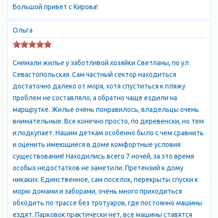
Большой привет с Кирова!
всевозможные аттракционы, ночные клубы, дискотеки.
Любителям активного отдыха предлагаются погружения с
Ольга
аквалангом, рыбалка, морские прогулки и много других видов
досуга. Внимание ценителей искусства привлечет вернисаж
картин крымских художников в «Чайном домике»
Снимали жилье у заботливой хозяйки Светланы, по ул
Воронцовского дворца . Поклонники виноделия смогут по
Севастопольская. Сам частный сектор находиться
достоинству оценить вкус изысканных крымских вин в
достаточно далеко от моря, хотя спуститься к пляжу
дегустационном зале «Массандра» . Приезжающих в Алупку
проблем не составляло, а обратно чаще ездили на
приятно удивляют демократичные цены на жилье и
маршрутке. Жилье очень понравилось, владельцы очень
возможность найти жилье по вкусу и финансовым
внимательные. Все конечно просто, по деревенски, но тем
возможностям. Самое красочное описание Алупки не
и подкупает. Нашим деткам особенно было с чем сравнить
передает всего очарования этого города. Сюда надо
и оценить имеющиеся в доме комфортные условия
обязательно приехать, чтобы почувствовать
существования! Находились всего 7 ночей, за это время
непередаваемую атмосферу города, и насладиться
особых недостатков не заметили. Претензий к дому
незабываемым отдыхом.
никаких. Единственное, сам поселок, перекрыты спуски к
морю домами и заборами, очень много приходиться
обходить по трассе без тротуаров, где постоянно машины
ездят. Парковок практически нет, все машины ставятся