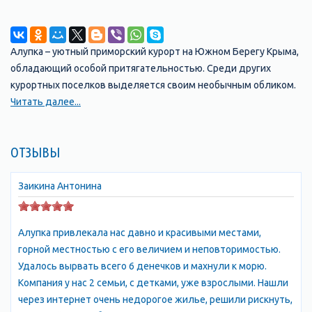
Алупка – уютный приморский курорт на Южном Берегу Крыма,
обладающий особой притягательностью. Среди других
курортных поселков выделяется своим необычным обликом.
Улицы города сбегают по крутым ступеням гигантской
Читать далее...
каменной лестницы прямо к морю, образуя несколько
высотных уровней. Здесь не встретишь широких прямых
ОТЗЫВЫ
проспектов; узкие извилистые улочки располагают к
неторопливым прогулкам. При кажущейся запутанности улиц
и дорог в это месте Крыма несложно ориентироваться: все
Заикина Антонина
основные заведения туристической инфраструктуры
расположены на 5 улицах, отходящих от Центральной
Алупка привлекала нас давно и красивыми местами,
площади. Невероятно красив город с моря: небольшие бухты
горной местностью с его величием и неповторимостью.
с живописными скалами, выше расположились дома всех
Удалось вырвать всего 6 денечков и махнули к морю.
форм и размеров, а над ними царственно возвышается
Компания у нас 2 семьи, с детками, уже взрослыми. Нашли
сказочный замок Ай-Петри. Алупка обладает огромным
через интернет очень недорогое жилье, решили рискнуть,
рекреационным потенциалом. Уникальная комбинация