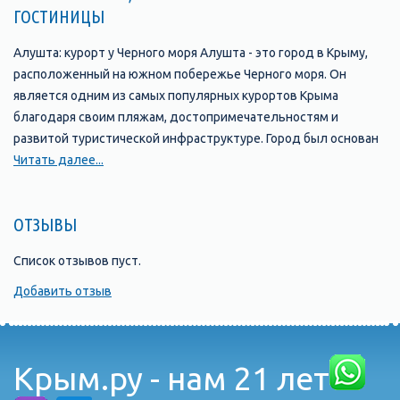
ГОСТИНИЦЫ
Алушта: курорт у Черного моря Алушта - это город в Крыму,
расположенный на южном побережье Черного моря. Он
является одним из самых популярных курортов Крыма
благодаря своим пляжам, достопримечательностям и
развитой туристической инфраструктуре. Город был основан
в 1837 году и с тех пор стал одним из главных туристических
Читать далее...
центров Крыма. В Алуште находится множество отелей,
пансионатов, санаториев и гостевых домов, которые
ОТЗЫВЫ
предлагают своим гостям комфортабельные номера и
широкий выбор услуг. Одной из главных
Список отзывов пуст.
достопримечательностей Алушты является ее набережная,
которая протянулась на несколько километров вдоль моря и
Добавить отзыв
является прекрасным местом для прогулок и отдыха. Здесь
можно найти множество кафе, ресторанов, баров и магазинов,
а также различные развлечения, такие как аттракционы,
Крым.ру - нам 21 лет
водные горки и т.д. Кроме того, в Алуште есть множество
интересных мест, которые стоит посетить. Например, это