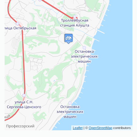
Leaflet
| ©
OpenStreetMap
contributors