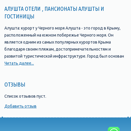
АЛУШТА ОТЕЛИ , ПАНСИОНАТЫ АЛУШТЫ И
ГОСТИНИЦЫ
Алушта: курорт у Черного моря Алушта - это город в Крыму,
расположенный на южном побережье Черного моря. Он
является одним из самых популярных курортов Крыма
благодаря своим пляжам, достопримечательностям и
развитой туристической инфраструктуре. Город был основан
в 1837 году и с тех пор стал одним из главных туристических
Читать далее...
центров Крыма. В Алуште находится множество отелей,
пансионатов, санаториев и гостевых домов, которые
ОТЗЫВЫ
предлагают своим гостям комфортабельные номера и
широкий выбор услуг. Одной из главных
Список отзывов пуст.
достопримечательностей Алушты является ее набережная,
которая протянулась на несколько километров вдоль моря и
Добавить отзыв
является прекрасным местом для прогулок и отдыха. Здесь
можно найти множество кафе, ресторанов, баров и магазинов,
а также различные развлечения, такие как аттракционы,