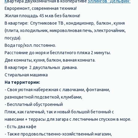
К
вартира двухкомнатная в кооперативе
эллингов "Дельфин"
Евроремонт, современная техника!
Жилая площадь 45 м.кв без балкона!
В квартире: Спутниковое ТВ , кондиционер, балкон , кухня
(плита, холодильник, микроволновая печь, электрочайник,
посуда).
Вода гор/хол. постоянно.
Расстояние до моря и бесплатного пляжа 2 минуты.
Две комнаты, кухня, балкон, ванная комната.
В квартире 2 двуспальных дивана.
Стиральная машинка
На территории:
- Своя уютная набережная с лавочками, фонтанами,
разноцветной подсветкой, клумбами,
- Бесплатный обустроенный
Пляж, как галечный, так и новый большой бетонный с
навесами + террасы для загара с лестничным спуском в море.
- Есть два кафе
- Также продовольственно-хозяйственный магазин,