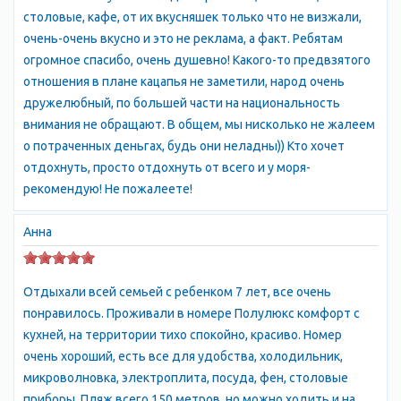
столовые, кафе, от их вкусняшек только что не визжали,
очень-очень вкусно и это не реклама, а факт. Ребятам
огромное спасибо, очень душевно! Какого-то предвзятого
отношения в плане кацапья не заметили, народ очень
дружелюбный, по большей части на национальность
внимания не обращают. В общем, мы нисколько не жалеем
о потраченных деньгах, будь они неладны)) Кто хочет
отдохнуть, просто отдохнуть от всего и у моря-
рекомендую! Не пожалеете!
Анна
Отдыхали всей семьей с ребенком 7 лет, все очень
понравилось. Проживали в номере Полулюкс комфорт с
кухней, на территории тихо спокойно, красиво. Номер
очень хороший, есть все для удобства, холодильник,
микроволновка, электроплита, посуда, фен, столовые
приборы. Пляж всего 150 метров, но можно ходить и на