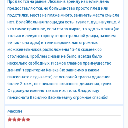
Продаются на рынке. Лежаки в аренду на целый день
акватории Канакской бухты водятся крабы, мидии, рыбы…
предоставляются, но большинство просто плед или
Пляж в Канаке (Крым, Канакская Балка)
подстилки, места на пляже много, занимать места смысла
Для отдыха с детьми в Крыму самым важным является,
нет. Волейбольная площадка есть, туалет, душ на улице. И
конечно же, наличие просторного пляжа - ведь малышам
что самое приятное, если стало жарко, то вдоль пляжа (но
хочется вольготно плескаться, а родителям - не упускать их
только в левую сторону от центральной улицы, назовем
из вида! В Канаке находится один из самых просторных
её так - она одна) в тени широких лап огромных
пляжей Крыма. Протяженность этого песчано-галечного
можжевельников расположены 15-16 скамеек со
пляжа - более двух километров! при ширине не менее 30
столиками. Проблем с ними не было, всегда было
метров. Максимальная загрузка всех здравниц курорта Канака
несколько свободных. И самое главное преимущество
в период высокого сезона - не более 2 тыс. человек. Средняя
данной территории Канака (не зависимо в каком
площадь пляжа на одного человека составляет не менее 30
пансионате отдыхаете) от основной трассы удаление
кв.м.!
более 2-х км., нет никакого сквозного движения, тупик.
Пляж Канакская Балка
Отдохнули именно так как и хотели. Владельцу
оборудован лежаками и зонтиками. Здесь постоянно
пансионата Василию Васильевичу огромное спасибо!
работает пункт проката, в котором можно арендовать
надувной матрас или всевозможные надувные предметы для
Максим
детей.
На территории пляжа и вблизи него имеются: детская и
спортивные площадки, теннисные корты, настольный теннис,