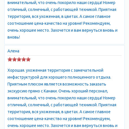
мифологии. Дочь повелителя ветров Эола, совершила
внимательный, что очень покорило наши сердца! Номер
прелюбодеяние со своим братом Макареем, отец убил её[1].
отличный, солнечный, с работающей техникой. Приятная
Родила от него сына, которого Эол бросил на съедение
территория, вся ухоженная, в цветах. А самое главное
зверям, сама Канака закололась[2].
соотношение цена-качество на уровне! Рекомендуем,
Действующее лицо трагедии Еврипида «Эол, или Канака».
очень хорошее место. Захочется и вам вернуться вновь и
Овидий сочинил письмо Канаки Макарею (Героиды XI).
вновь!
Другой персонаж с тем же именем — дочь Эола и
возлюбленная Посейдона (см. Мифы Фессалии).
Алена
Канака (Канакская балка) (укр. Канака, крымскотат. Kanaka,
Канака) — курорт (Канакская балка), расположеный у подножия
Хорошая. ухоженная территория с замечательной
Крымских гор на Южном берегу Крыма (Украина), между
инфаструктурой для хорошего полноценного отдыха.
городами Алушта и Судак к востоку от села Рыбачьего, в
Приятным плюсом является возможность заказать
государственном заказнике «Канака (Канакская балка) » в
экскурсию прямо с Канаки. Очень хороший персонал,
реликтовой можжевеловой роще. Несмотря на обособленное
внимательный, что очень покорило наши сердца! Номер
от соседних сёл расположение, официально не имеет статуса
отличный, солнечный, с работающей техникой. Приятная
отдельного населённого пункта. До 1990 года — курорт Луч,
территория, вся ухоженная, в цветах. А самое главное
Канакская Балка. В административном отношении
соотношение цена-качество на уровне! Рекомендуем,
расположен на территории, подчинённой Приветненскому
очень хорошее место. Захочется и вам вернуться вновь и
сельскому совету Алуштинского региона.