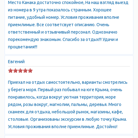
Место Канака достаточно спокойное, На наш взгляд выезд
бильярд, тир, компьютерный клуб с Интернетом, дискотека,
из номера в 9 утра показалось странным. Хорошее
фруктовый рынок, магазины, массажный кабинет.
питание, удобный номер. Условия проживания вполне
Мягкий оздоровительный климат Канаки, где легко
приемлимые. Все соответсвует описанию. Очень
переносятся даже самые знойные июльские дни, станет
ответственный и отзывчивый персонал. Однозначно
отличным подспорьем для оздоровления детей и
порекомендую знакомым. Спасибо за отдых!!! Удачи и
укрепления иммунитета, а красота этих мест объединит Вашу
процветания!!!
семью и наполнит позитивными воспоминаниями о
совместном отдыхе. В туристическом центре "Аквамарин"
Евгений
Вам гарантирован радушный приём, комфортные номера и
отлично организованное питание Канакская Балка.
Отдых с детьми в Канакской балке - это отличное решение
Приехал на отдых самостоятельно, варианты смотрелись
для Вашей семьи! Звоните нам - и мы обязательно поможем
у берега моря. Первый раз побывал на юге Крыма, очень
Вам спланировать не только отдых в нашем туристическом
понравилось, когда вокруг уютная территория, море
центре или отеле "Аквамарин", но и выездной досуг,
рядом, розы вокруг, магнолии, пальмы, деревья. Много
интересные экскурсии и многое-многое другое!
скамеек для отдыха, небольшой рынок, магазины, кафе,
Семейный отдых в Канаке (Крым, Канакская Балка)
столовые. Организованы экскурсии в любую точку Крыма.
В 60-х годах прошлого века в урочище Канака было начато
Условия проживания вполне приемлимые. Достойно!
строительство первых пансионатов и баз отдыха, многие из