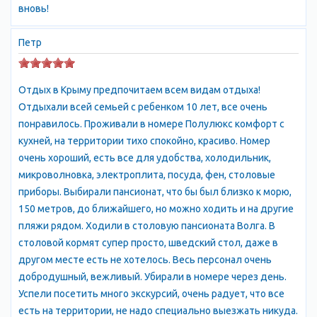
вновь!
Галечный пляж Канаки имеет протяжённость около 2 км и
ширину 20—30 м.
Петр
Можжевеловая роща.
В Канакской балке находится реликтовая роща
можжевельника древовидного высокого и фисташки
Отдых в Крыму предпочитаем всем видам отдыха!
туполистой. Такие рощи сохранились только на Форосе, у
Отдыхали всей семьей с ребенком 10 лет, все очень
Никитского ботанического сада на мысе Мартьян, в Канакской
понравилось. Проживали в номере Полулюкс комфорт с
балке и Новом Свете.
кухней, на территории тихо спокойно, красиво. Номер
очень хороший, есть все для удобства, холодильник,
микроволновка, электроплита, посуда, фен, столовые
приборы. Выбирали пансионат, что бы был близко к морю,
150 метров, до ближайшего, но можно ходить и на другие
пляжи рядом. Ходили в столовую пансионата Волга. В
столовой кормят супер просто, шведский стол, даже в
другом месте есть не хотелось. Весь персонал очень
добродушный, вежливый. Убирали в номере через день.
Успели посетить много экскурсий, очень радует, что все
есть на территории, не надо специально выезжать никуда.