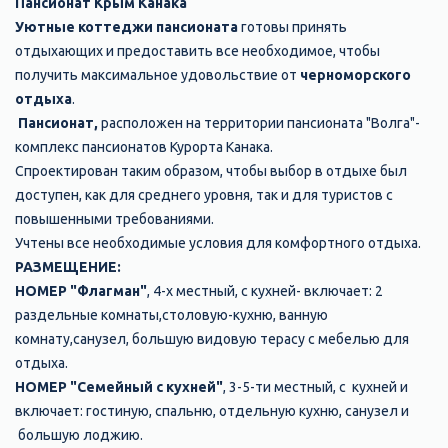
Пансионат Крым Канака
Уютные коттеджи пансионата
готовы принять
отдыхающих и предоставить все необходимое, чтобы
получить максимальное удовольствие от
черноморского
отдыха
.
Пансионат,
расположен на территории пансионата "Волга"-
комплекс пансионатов Курорта Канака.
Спроектирован таким образом, чтобы выбор в отдыхе был
доступен, как для среднего уровня, так и для туристов с
повышенными требованиями.
Учтены все необходимые условия для комфортного отдыха.
РАЗМЕЩЕНИЕ:
НОМЕР "Флагман"
, 4-х местный, с кухней- включает: 2
раздельные комнаты,столовую-кухню, ванную
комнату,санузел, большую видовую терасу с мебелью для
отдыха.
НОМЕР "Семейный с кухней"
, 3-5-ти местный, с кухней и
включает: гостиную, спальню, отдельную кухню, санузел и
большую лоджию.