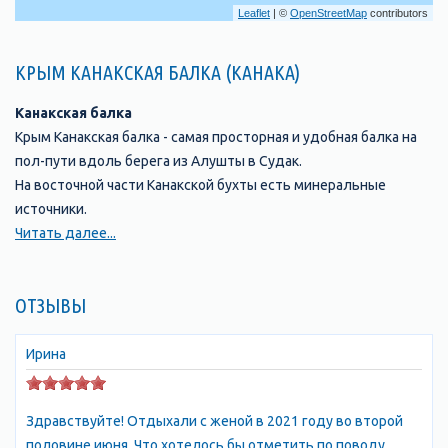
Leaflet
| ©
OpenStreetMap
contributors
КРЫМ КАНАКСКАЯ БАЛКА (КАНАКА)
Канакская балка
Крым Канакская балка - самая просторная и удобная балка на
пол-пути вдоль берега из Алушты в Судак.
На восточной части Канакской бухты есть минеральные
источники.
Искать их нужно в глинистых сланцах в 5 - 7 метрах от моря.
Читать далее...
Струйки минеральной воды оставляют корочки минерального
вещества и скрепляют сланцы, цементируя их. Вода
ОТЗЫВЫ
содержит ионы магния и слегка горчит. Но настоящим
богатством Канакской балки является реликтовая роща
можжевельника высокого и фисташки туполистой. Эти
Ирина
растения пережили ледниковый период и сохранились
только кое-где на Южном берегу на Форосе, у Никитского
Здравствуйте! Отдыхали с женой в 2021 году во второй
ботанического сада на мысе Мартьян, в Канаке и Новом Свете.
половине июня. Что хотелось бы отметить по поводу