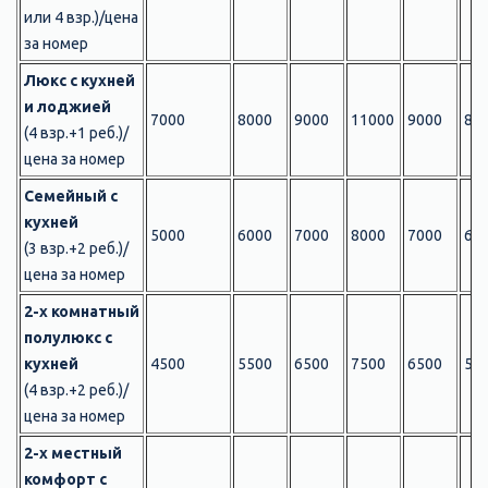
или 4 взр.)/цена
за номер
Люкс с кухней
и лоджией
7000
8000
9000
11000
9000
80
(4 взр.+1 реб.)/
цена за номер
Семейный с
кухней
5000
6000
7000
8000
7000
60
(3 взр.+2 реб.)/
цена за номер
2-х комнатный
полулюкс с
кухней
4500
5500
6500
7500
6500
55
(4 взр.+2 реб.)/
цена за номер
2-х местный
комфорт с