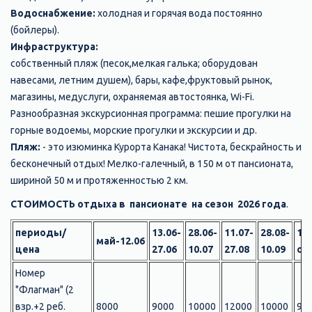
Водоснабжение:
холодная и горячая вода постоянно
(бойлеры).
Инфраструктура:
собственный пляж (песок,мелкая галька; оборудован
навесами, летним душем), бары, кафе,фруктовый рынок,
магазины, медуслуги, охраняемая автостоянка, Wi-Fi.
Разнообразная экскурсионная программа: пешие прогулки на
горные водоемы, морские прогулки и экскурсии и др.
Пляж:
- это изюминка Курорта Канака! Чистота, бескрайность и
бесконечный отдых! Мелко-галечный, в 150 м от пансионата,
шириной 50 м и протяженностью 2 км.
СТОИМОСТЬ отдыха в пансионате на сезон 2026 года
.
периоды/
13.06-
28.06-
11.07-
28.08-
11.
май-12.06
цена
27.06
10.07
27.08
10.09
ок
Номер
"Флагман" (2
взр.+2 реб.
8000
9000
10000
12000
10000
90