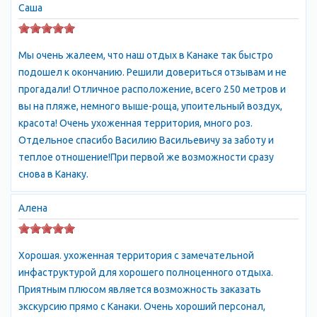
которых существуют по сей день. Наш регион идеально
Саша
подходит для оздоровительного семейного отдыха в Крыму
- ведь здесь нет ни портов, ни производственных
комплексов. Сегодня Канакская Балка - один из самых
Мы очень жалеем, что наш отдых в Канаке так быстро
экологически чистых уголков Крыма, где отдых с детьми
подошел к окончанию. Решили довериться отзывам и не
будет оптимальным по соотношению цены и качества.
прогадали! Отличное расположение, всего 250 метров и
Как к нам добраться?
вы на пляже, немного выше-роща, упоительный воздух,
С ж/д вокзала в Симферополе (а/с "Курортная") маршрутным
красота! Очень ухоженная территория, много роз.
такси Симферополь - Приветное до Канакской балки.
Отдельное спасибо Василию Васильевичу за заботу и
Или маршрутным такси Симферополь - Рыбачье до конечной
теплое отношение!При первой же возможности сразу
станции "Рыбачье", затем на любой проходящий транспорт в
снова в Канаку.
сторону г. Судака (маршрутка, автобус, такси) до "Канакской
балки" (10 км).
Алена
Кроме того, можно добраться до Алушты (45 км), а затем
взять такси - до "Канакской балки" (38 км).
Канака (мифология)
Хорошая. ухоженная территория с замечательной
Материал из Википедии — свободной энциклопедии
инфаструктурой для хорошего полноценного отдыха.
У этого термина существуют и другие значения, см. Канака.
Приятным плюсом является возможность заказать
Канака (др.-греч. Κανάκη) — персонаж древнегреческой
экскурсию прямо с Канаки. Очень хороший персонал,