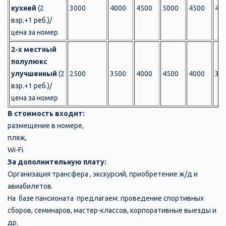
кухней
(2
3000
4000
4500
5000
4500
40
взр.+1 реб.)/
цена за номер
2-х местный
полулюкс
улучшенный
(2
2500
3500
4000
4500
4000
35
взр.+1 реб.)/
цена за номер
В стоимость входит:
размещение в номере,
пляж,
Wi-Fi.
За дополнительную плату:
Организация трансфера , экскурсий, приобретение ж/д и
авиабилетов.
На базе пансионата предлагаем: проведение спортивных
сборов, семинаров, мастер-классов, корпоративные выезды и
др.