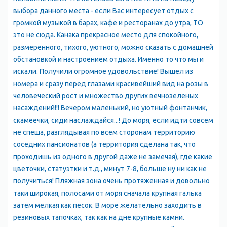
В Канаке ( Канакская балка) растут очень старые деревья - 400-
выбора данного места - если Вас интересует отдых с
700-летние, и совсем молодые, то есть идёт самосев,
громкой музыкой в барах, кафе и ресторанах до утра, ТО
естественное самовозобновление. Можжевельник - очень
это не сюда. Канака прекрасное место для спокойного,
ценная лесная порода. Можжевельник - долгожитель, живёт
размеренного, тихого, уютного, можно сказать с домашней
до 1000 лет и более. Обогащает воздух фитонцидами,
обстановкой и настроением отдыха. Именно то что мы и
которые губительны для микробов и вирусов. То есть можно
искали. Получили огромное удовольствие! Вышел из
считать, что воздух в Канаке стерилен, как в операционной, и
номера и сразу перед глазами красивейший вид на розы в
действует как лечебный фактор на всех, находящихся в роще.
человеческий рост и множество других вечнозеленых
Фисташник - тоже полезное дерево, из смолы фисташки
насаждений!!! Вечером маленький, но уютный фонтанчик,
делали в средние века лечебную жвачку, которой лечили
скамеечки, сиди наслаждайся...! До моря, если идти совсем
зубы и десны от кариеса и пародонтоза. Из листьев фисташки
не спеша, разглядывая по всем сторонам территорию
изготавливали синюю краску для тканей, очень стойкую и
соседних пансионатов (а территория сделана так, что
красивую, не хуже дорогой заморской индиго-краски. А вот
проходишь из одного в другой даже не замечая), где какие
плоды фисташки съедобны только для птиц. Фисташка
цветочки, статуэтки и т.д., минут 7-8, больше ну ни как не
хорошо укрепляет склоны, её корни уходят на 40 м в глубину.
получиться! Пляжная зона очень протяженная и довольно
Живёт она до 1000 лет, если люди не вырубят, или ураган не
таки широкая, полосами от моря сначала крупная галька
сломает.
затем мелкая как песок. В море желательно заходить в
Пляж в Канакской балки песчано-галечный и экологически
резиновых тапочках, так как на дне крупные камни.
чистый. Море само заботится о чистоте пляжа. На отмелях в