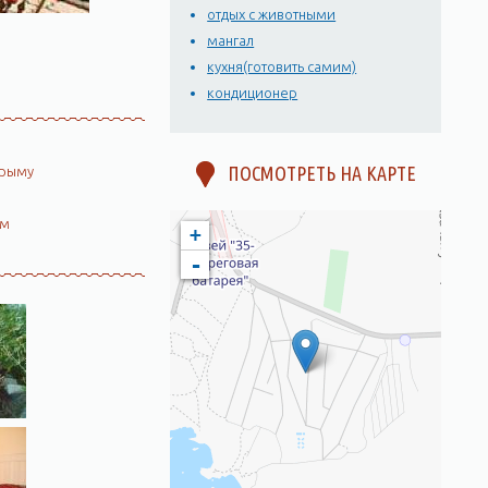
отдых с животными
мангал
кухня(готовить самим)
кондиционер
ПОСМОТРЕТЬ НА КАРТЕ
Крыму
ом
+
-