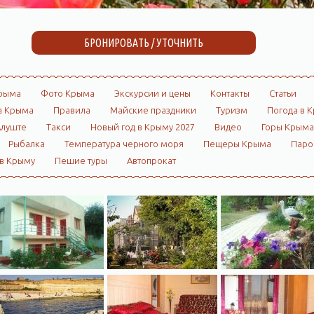
БРОНИРОВАТЬ / УТОЧНИТЬ
рыма
Фото Крыма
Экскурсии и цены
Контакты
Статьи
а Крыма
Правила
Майские праздники
Туризм
Погода в 
Алуште
Такси
Новый год в Крыму 2027
Видео
Горы Крыма
Рыбалка
Температура черного моря
Пещеры Крыма
Пар
 в Крыму
Пешие туры
Автопрокат