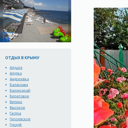
ОТДЫХ В КРЫМУ
Алушта
Алупка
Андреевка
Балаклава
Бахчисарай
Береговое
Витино
Высокое
Гаспра
Героевское
Гурзуф