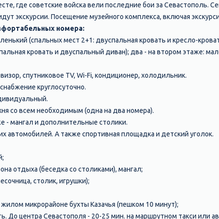
сте, где советские войска вели последние бои за Севастополь. Се
идут экскурсии. Посещение музейного комплекса, включая экскурси
омфортабельных номера:
аленький (спальных мест 2+1: двуспальная кровать и кресло-крова
пальная кровать и двуспальный диван); два - на втором этаже: мал
изор, спутниковое TV, Wi-Fi, кондиционер, холодильник.
снабжение круглосуточно.
дивидуальный.
хня со всем необходимым (одна на два номера).
же - мангал и дополнительные столики.
их автомобилей. А также спортивная площадка и детский уголок.
й;
на отдыха (беседка со столиками), мангал;
есочница, столик, игрушки);
в жилом микрорайоне бухты Казачья (пешком 10 минут);
. До центра Севастополя - 20-25 мин. на маршрутном такси или ав