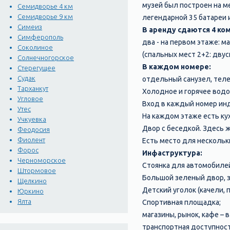
музей был построен на ме
Семидворье 4 км
Семидворье 9 км
легендарной 35 батареи 
Симеиз
В аренду сдаются 4 к
Симферополь
два - на первом этаже: м
Соколиное
(спальных мест 2+2: двус
Солнечногорское
В каждом номере:
Стерегущее
Судак
отдельный санузел, телев
Тарханкут
Холодное и горячее водо
Угловое
Вход в каждый номер ин
Утес
На каждом этаже есть ку
Учкуевка
Двор с беседкой. Здесь 
Феодосия
Фиолент
Есть место для нескольк
Форос
Инфаструктура:
Черноморское
Стоянка для автомобиле
Штормовое
Большой зеленый двор, зо
Щелкино
Детский уголок (качели, п
Юркино
Ялта
Спортивная площадка;
магазины, рынок, кафе – 
транспортная доступность