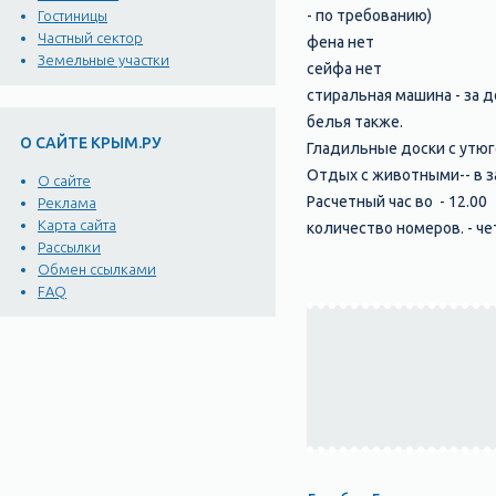
- по требованию)
Гостиницы
Частный сектор
фена нет
Земельные участки
сейфа нет
стиральная машина - за д
белья также.
О САЙТЕ КРЫМ.РУ
Гладильные доски с утюг
Отдых с животными-- в з
О сайте
Расчетный час во - 12.00
Реклама
Карта сайта
количество номеров. - ч
Рассылки
Обмен ссылками
FAQ