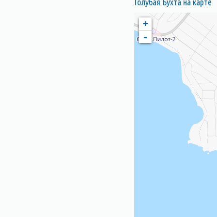
Голубая Бухта на карте
+
-