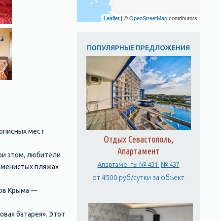
Leaflet
| ©
OpenStreetMap
contributors
ПОПУЛЯРНЫЕ ПРЕДЛОЖЕНИЯ
вописных мест
Отдых Севастополь,
Апартамент
ри этом, любители
Апартаменты № 431 ,№ 437
аменистых пляжах
от 4500 руб/сутки за объект
ков Крыма —
овая батарея». Этот