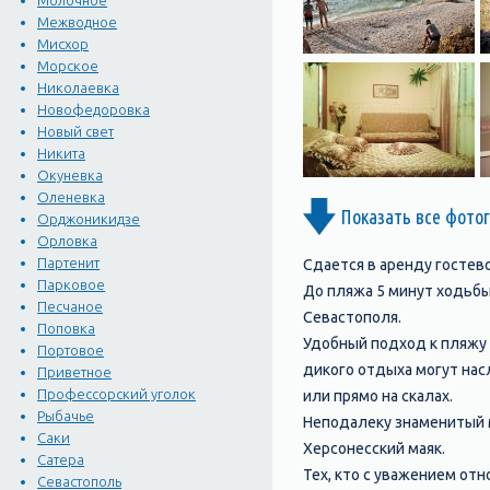
Молочное
Межводное
Мисхор
Морское
Николаевка
Новофедоровка
Новый свет
Никита
Окуневка
Оленевка
Показать все фото
Орджоникидзе
Орловка
Партенит
Сдается в аренду гостево
Парковое
До пляжа 5 минут ходьбы.
Песчаное
Севастополя.
Поповка
Удобный подход к пляжу
Портовое
дикого отдыха могут на
Приветное
Профессорский уголок
или прямо на скалах.
Рыбачье
Неподалеку знаменитый 
Саки
Херсонесский маяк.
Сатера
Тех, кто с уважением от
Севастополь