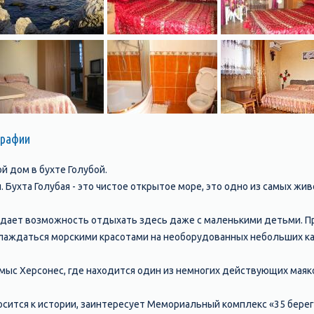
графии
й дом в бухте Голубой.
 Бухта Голубая - это чистое открытое море, это одно из самых жи
 дает возможность отдыхать здесь даже с маленькими детьми. П
слаждаться морскими красотами на необорудованных небольших к
мыс Херсонес, где находится один из немногих действующих мая
носится к истории, заинтересует Мемориальный комплекс «35 берег