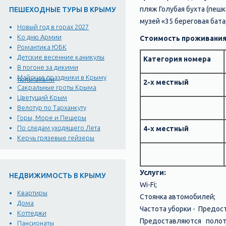
пляж Голубая бухта (пешк
ПЕШЕХОДНЫЕ ТУРЫ В КРЫМУ
музей «35 береговая бата
Новый год в горах 2027
Ко дню Армии
Стоимость проживания 
Романтика ЮБК
Детские весенние каникулы
Категория номера
В погоне за дикими
Майские праздники в Крыму
тюльпанами
2-х местный
Сакральные гроты Крыма
Цветущий Крым
Велотур по Тарханкуту
Горы, Море и Пещеры
По следам уходящего Лета
4-х местный
Керчь грязевые гейзеры
Услуги:
НЕДВИЖИМОСТЬ В КРЫМУ
Wi-Fi;
Квартиры
Стоянка автомобилей;
Дома
Частота уборки - Предо
Коттеджи
Предоставляются полотен
Пансионаты