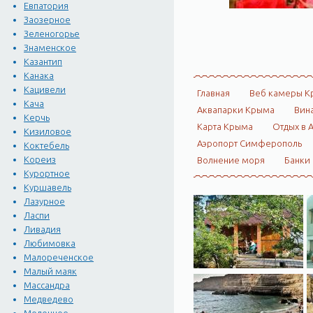
Евпатория
Заозерное
Зеленогорье
Знаменское
Казантип
Канака
Кацивели
Главная
Веб камеры К
Кача
Аквапарки Крыма
Вин
Керчь
Карта Крыма
Отдых в 
Кизиловое
Аэропорт Симферополь
Коктебель
Кореиз
Волнение моря
Банки
Курортное
Куршавель
Лазурное
Ласпи
Ливадия
Любимовка
Малореченское
Малый маяк
Массандра
Медведево