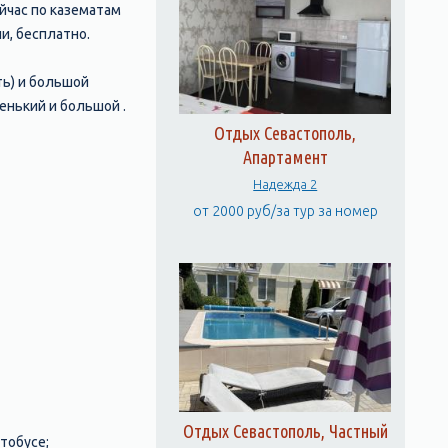
йчас по казематам
и, бесплатно.
ть) и большой
енький и большой .
Отдых Севастополь,
Апартамент
Надежда 2
от 2000 руб/за тур за номер
Отдых Севастополь, Частный
тобусе;