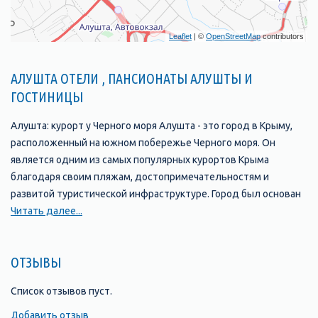
Leaflet
| ©
OpenStreetMap
contributors
АЛУШТА ОТЕЛИ , ПАНСИОНАТЫ АЛУШТЫ И
ГОСТИНИЦЫ
Алушта: курорт у Черного моря Алушта - это город в Крыму,
расположенный на южном побережье Черного моря. Он
является одним из самых популярных курортов Крыма
благодаря своим пляжам, достопримечательностям и
развитой туристической инфраструктуре. Город был основан
в 1837 году и с тех пор стал одним из главных туристических
Читать далее...
центров Крыма. В Алуште находится множество отелей,
пансионатов, санаториев и гостевых домов, которые
ОТЗЫВЫ
предлагают своим гостям комфортабельные номера и
широкий выбор услуг. Одной из главных
Список отзывов пуст.
достопримечательностей Алушты является ее набережная,
которая протянулась на несколько километров вдоль моря и
Добавить отзыв