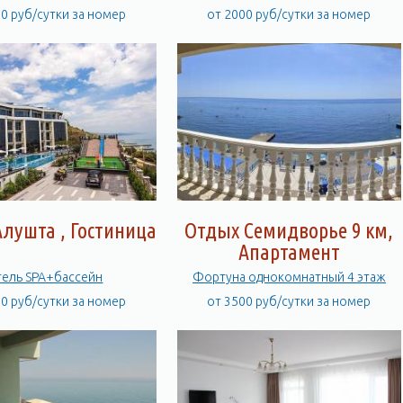
00 руб/сутки за номер
от 2000 руб/сутки за номер
лушта , Гостиница
Отдых Семидворье 9 км,
Апартамент
ель SPA+бассейн
Фортуна однокомнатный 4 этаж
00 руб/сутки за номер
от 3500 руб/сутки за номер