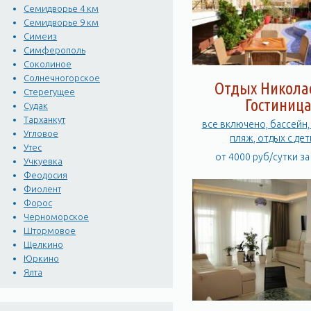
Семидворье 4 км
Семидворье 9 км
Симеиз
Симферополь
Соколиное
Солнечногорское
Отдых Никола
Стерегущее
Гостиниц
Судак
Тарханкут
все включено, бассейн,
Угловое
пляж, отдых с де
Утес
от 4000 руб/сутки з
Учкуевка
Феодосия
Фиолент
Форос
Черноморское
Штормовое
Щелкино
Юркино
Ялта