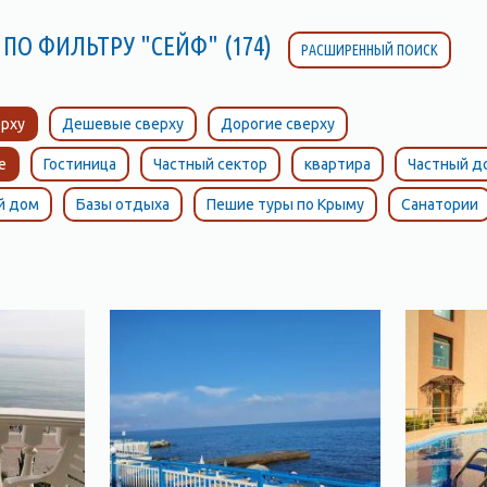
 ПО ФИЛЬТРУ "СЕЙФ" (174)
РАСШИРЕННЫЙ ПОИСК
рху
Дешевые сверху
Дорогие сверху
е
Гостиница
Частный сектор
квартира
Частный д
й дом
Базы отдыха
Пешие туры по Крыму
Санатории