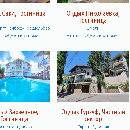
 Саки, Гостиница
Отдых Николаевка,
Гостиница
Евпатория пгт Прибрежное Дюльбер
Эмели
00 руб/сутки за номер
от 1000 руб/сутки за номер
ых Заозерное,
Отдых Гурзуф, Частный
Гостиница
сектор
олнечная идиллия
Скрытый дворик