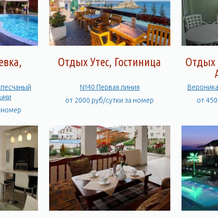
евка,
Отдых Утес, Гостиница
Отдых 
а
 песчаный
№40 Первая линия
Вероника
тьми
от 2000 руб/сутки за номер
от 450
а номер