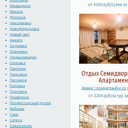
Молочное
от 4500 руб/сутки за
Межводное
Мисхор
Морское
Николаевка
Новофедоровка
Новый свет
Никита
Окуневка
Оленевка
Орджоникидзе
Орловка
Партенит
Отдых Семидворь
Парковое
Апартамен
Песчаное
Поповка
Диана 1 комнатный и 2х
Портовое
от 2200 руб/за тур з
Приветное
Профессорский уголок
Рыбачье
Саки
Сатера
Севастополь