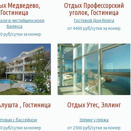
ых Медведево,
Отдых Профессорский
Гостиница
уголок, Гостиница
кое в чистейшем море
Гостевой Дом Riviera
Беляуса
от 4400 руб/сутки за номер
00 руб/сутки за номер
лушта , Гостиница
Отдых Утес, Эллинг
Береговая с бассейном
Эллинг у пляжа
00 руб/сутки за номер
от 2500 руб/сутки за номер