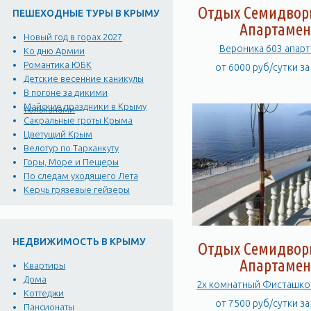
Отдых Семидворь
ПЕШЕХОДНЫЕ ТУРЫ В КРЫМУ
Апартамен
Новый год в горах 2027
Вероника 603 апар
Ко дню Армии
Романтика ЮБК
от 6000 руб/сутки з
Детские весенние каникулы
В погоне за дикими
Майские праздники в Крыму
тюльпанами
Сакральные гроты Крыма
Цветущий Крым
Велотур по Тарханкуту
Горы, Море и Пещеры
По следам уходящего Лета
Керчь грязевые гейзеры
НЕДВИЖИМОСТЬ В КРЫМУ
Отдых Семидворь
Апартамен
Квартиры
Дома
Коттеджи
от 7500 руб/сутки з
Пансионаты