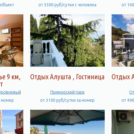
 объект
от 3300 руб/сутки с человека
от 16
е 9 км,
Отдых Алушта , Гостиница
Отдых А
т
 уровневый
Приморский парк
От
а номер
от 3100 руб/сутки за номер
от 49