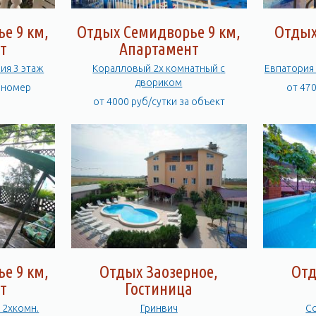
е 9 км,
Отдых Семидворье 9 км,
Отдых
т
Апартамент
ия 3 этаж
Коралловый 2х комнатный с
двориком
а номер
от 47
от 4000 руб/сутки за объект
е 9 км,
Отдых Заозерное,
Отд
т
Гостиница
 2хкомн.
Гринвич
С