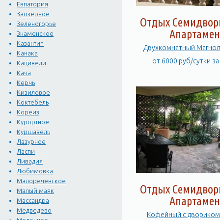
Евпатория
Заозерное
Отдых Семидворь
Зеленогорье
Апартамен
Знаменское
Казантип
Двухкомнатный Магнол
Канака
от 6000 руб/сутки з
Кацивели
Кача
Керчь
Кизиловое
Коктебель
Кореиз
Курортное
Куршавель
Лазурное
Ласпи
Ливадия
Любимовка
Малореченское
Отдых Семидворь
Малый маяк
Апартамен
Массандра
Медведево
Кофейный с двориком