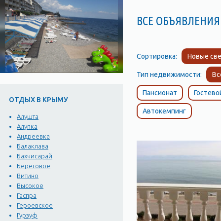
ВСЕ ОБЪЯВЛЕНИЯ
Сортировка:
Новые све
Тип недвижимости:
Вс
Пансионат
Гостево
ОТДЫХ В КРЫМУ
Автокемпинг
Алушта
Алупка
Андреевка
Балаклава
Бахчисарай
Береговое
Витино
Высокое
Гаспра
Героевское
Гурзуф