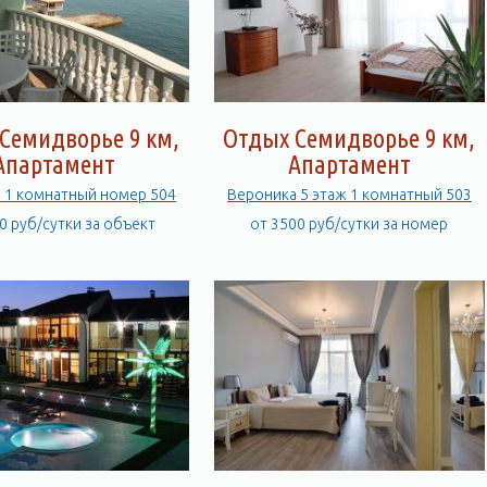
Семидворье 9 км,
Отдых Семидворье 9 км,
Апартамент
Апартамент
 1 комнатный номер 504
Вероника 5 этаж 1 комнатный 503
0 руб/сутки за объект
от 3500 руб/сутки за номер