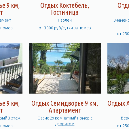
е 9 км,
Отдых Коктебель,
Отд
т
Гостиница
тамент
Нарлен
Знаменс
а номер
от 3800 руб/сутки за номер
от 25
е 9 км,
Отдых Семидворье 9 км,
Отдых А
т
Апартамент
2х комнатный Фисташковый 3 этаж
Оазис 2х комнатный номер с
двориком
а номер
от 25