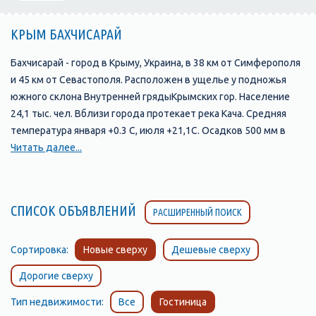
КРЫМ БАХЧИСАРАЙ
Бахчисарай - город в Крыму, Украина, в 38 км от Симферополя
и 45 км от Севастополя. Расположен в ущелье у подножья
южного склона Внутренней грядыКрымских гор. Население
24,1 тыс. чел. Вблизи города протекает река Кача. Средняя
температура января +0.3 С, июля +21,1С. Осадков 500 мм в
год.
Читать далее...
В долине Чурук-Су существовало несколько поселений-
спутников и предшественников Бахчисарая. В эпоху
Крымского ханства эти поселения были известны под такими
СПИСОК ОБЪЯВЛЕНИЙ
РАСШИРЕННЫЙ ПОИСК
названиями:
- Кырк-Ер (ныне эту древнюю крепость на скальном мысе
называют Чуфут-Кале)
Сортировка:
Новые сверху
Дешевые сверху
- Салачик (участок долины реки Чурук-Су, прилегающий к
Дорогие сверху
подножию Чуфут-Кале)
- Эски-Юрт (район, где река Чурук-Су выходит из узкого
Тип недвижимости:
Все
Гостиница