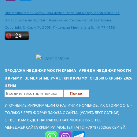
последней четверти 15 в. в город из города Солхата (Старый
Крым) сюда была перенесена столица Крымского ханства и
При полном или частичном использовании материалов активная
построен ханский дворец.
гиперссылка на портал "Недвижимость Крыма" обязательна.
ДОСТОПРИМЕЧАТЕЛЬНОСТИ
Copyright © Крым.Ру 2005. Лицензия Минпечати Эл № 77-4556
Ханский дворец 16-18 вв расположен по ул. Речной, 133. Тел
3-27-53.
Вблизи города - руины пещерного горда-крепости Чуфут-Кале
(10-18 вв.)
Успенский пещерный монастрырь 8-19 вв.
В пещере Староселье - стоянка неандертальцев
ПРОДАЖА НЕДВИЖИМОСТИ КРЫМА
АРЕНДА НЕДВИЖИМОСТИ
В КРЫМУ
ЗЕМЕЛЬНЫЕ УЧАСТКИ В КРЫМУ
ОТДЫХ В КРЫМУ 2026
ЦЕНЫ
УТОЧНЕНИЕ ИНФОРМАЦИИ О НАЛИЧИИ НОМЕРОВ, ИХ СТОИМОСТЬ -
ТОЛЬКО ЧЕРЕЗ ФОРМУ ЗАКАЗА С САЙТА! (УСЛУГА БЕСПЛАТНАЯ).
ОТВЕТ ВАМ БУДЕТ НАПРАВЛЕН КАК МОЖНО БЫСТРЕЕ
МЕНЕДЖЕР САЙТА КРЫМ.РУ: МОБ.ТЕЛ (МТС) +79787502656 СЕРГЕЙ,