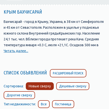
КРЫМ БАХЧИСАРАЙ
Бахчисарай - город в Крыму, Украина, в 38 км от Симферополя
и 45 км от Севастополя. Расположен в ущелье у подножья
южного склона Внутренней грядыКрымских гор. Население
24,1 тыс. чел. Вблизи города протекает река Кача. Средняя
температура января +0.3 С, июля +21,1С. Осадков 500 мм в
год.
Читать далее...
В долине Чурук-Су существовало несколько поселений-
спутников и предшественников Бахчисарая. В эпоху
Крымского ханства эти поселения были известны под такими
СПИСОК ОБЪЯВЛЕНИЙ
РАСШИРЕННЫЙ ПОИСК
названиями:
- Кырк-Ер (ныне эту древнюю крепость на скальном мысе
называют Чуфут-Кале)
Сортировка:
Новые сверху
Дешевые сверху
- Салачик (участок долины реки Чурук-Су, прилегающий к
Дорогие сверху
подножию Чуфут-Кале)
- Эски-Юрт (район, где река Чурук-Су выходит из узкого
Тип недвижимости:
Все
Гостиница