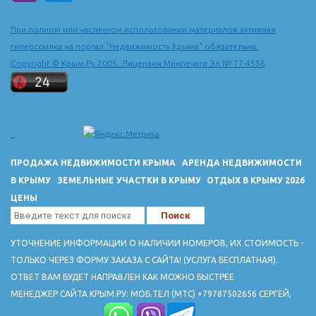
последней четверти 15 в. в город из города Солхата (Старый
Крым) сюда была перенесена столица Крымского ханства и
При полном или частичном использовании материалов активная
построен ханский дворец.
гиперссылка на портал "Недвижимость Крыма" обязательна.
ДОСТОПРИМЕЧАТЕЛЬНОСТИ
Copyright © Крым.Ру 2005. Лицензия Минпечати Эл № 77-4556
Ханский дворец 16-18 вв расположен по ул. Речной, 133. Тел
3-27-53.
Вблизи города - руины пещерного горда-крепости Чуфут-Кале
(10-18 вв.)
Успенский пещерный монастрырь 8-19 вв.
В пещере Староселье - стоянка неандертальцев
ПРОДАЖА НЕДВИЖИМОСТИ КРЫМА
АРЕНДА НЕДВИЖИМОСТИ
В КРЫМУ
ЗЕМЕЛЬНЫЕ УЧАСТКИ В КРЫМУ
ОТДЫХ В КРЫМУ 2026
ЦЕНЫ
УТОЧНЕНИЕ ИНФОРМАЦИИ О НАЛИЧИИ НОМЕРОВ, ИХ СТОИМОСТЬ -
ТОЛЬКО ЧЕРЕЗ ФОРМУ ЗАКАЗА С САЙТА! (УСЛУГА БЕСПЛАТНАЯ).
ОТВЕТ ВАМ БУДЕТ НАПРАВЛЕН КАК МОЖНО БЫСТРЕЕ
МЕНЕДЖЕР САЙТА КРЫМ.РУ: МОБ.ТЕЛ (МТС) +79787502656 СЕРГЕЙ,