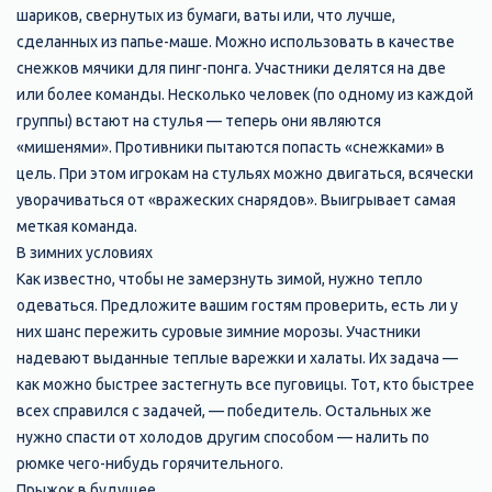
шариков, свернутых из бумаги, ваты или, что лучше,
сделанных из папье-маше. Можно использовать в качестве
снежков мячики для пинг-понга. Участники делятся на две
или более команды. Несколько человек (по одному из каждой
группы) встают на стулья — теперь они являются
«мишенями». Противники пытаются попасть «снежками» в
цель. При этом игрокам на стульях можно двигаться, всячески
уворачиваться от «вражеских снарядов». Выигрывает самая
меткая команда.
В зимних условиях
Как известно, чтобы не замерзнуть зимой, нужно тепло
одеваться. Предложите вашим гостям проверить, есть ли у
них шанс пережить суровые зимние морозы. Участники
надевают выданные теплые варежки и халаты. Их задача —
как можно быстрее застегнуть все пуговицы. Тот, кто быстрее
всех справился с задачей, — победитель. Остальных же
нужно спасти от холодов другим способом — налить по
рюмке чего-нибудь горячительного.
Прыжок в будущее