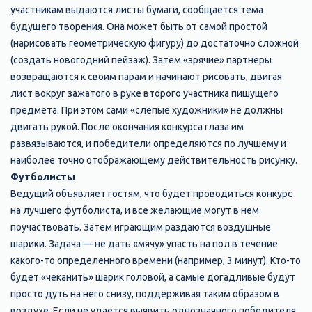
участникам выдаются листы бумаги, сообщается тема
будущего творения. Она может быть от самой простой
(нарисовать геометрическую фигуру) до достаточно сложной
(создать новогодний пейзаж). Затем «зрячие» партнеры
возвращаются к своим парам и начинают рисовать, двигая
лист вокруг зажатого в руке второго участника пишущего
предмета. При этом сами «слепые художники» не должны
двигать рукой. После окончания конкурса глаза им
развязываются, и победители определяются по лучшему и
наиболее точно отображающему действительность рисунку.
Футболисты
Ведущий объявляет гостям, что будет проводиться конкурс
на лучшего футболиста, и все желающие могут в нем
поучаствовать. Затем играющим раздаются воздушные
шарики. Задача — не дать «мячу» упасть на пол в течение
какого-то определенного времени (например, 3 минут). Кто-то
будет «чеканить» шарик головой, а самые догадливые будут
просто дуть на него снизу, поддерживая таким образом в
воздухе. Если не удается выявить однозначного победителя,