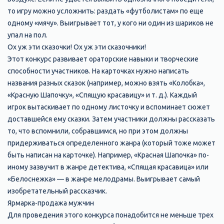
то игру можно усложнить: раздать «футболистам» по еще
одному «мячу». Выигрывает тот, у кого ни один из шариков не
упал на пол.
Ох уж эти сказочки! Ох уж эти сказочники!
Этот конкурс развивает ораторские навыки и творческие
способности участников. На карточках нужно написать
названия разных сказок (например, можно взять «Колобка»,
«Красную Шапочку», «Спящую красавицу» и т. д.). Каждый
игрок вытаскивает по одному листочку и вспоминает сюжет
доставшейся ему сказки. Затем участники должны рассказать
то, что вспомнили, собравшимся, но при этом должны
придерживаться определенного жанра (который тоже может
быть написан на карточке). Например, «Красная Шапочка» по-
иному зазвучит в жанре детектива, «Спящая красавица» или
«Белоснежка» — в жанре мелодрамы. Выигрывает самый
изобретательный рассказчик.
Ярмарка-продажа мужчин
Для проведения этого конкурса понадобится не меньше трех