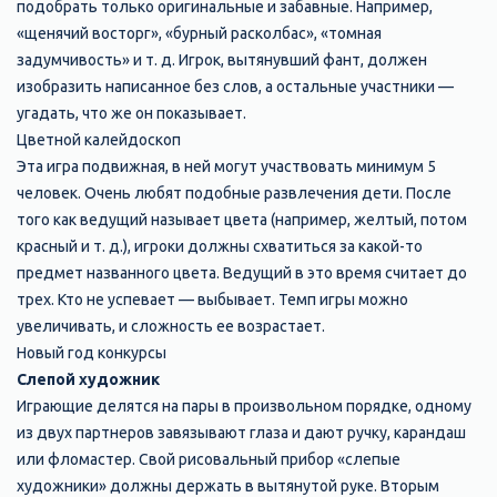
подобрать только оригинальные и забавные. Например,
«щенячий восторг», «бурный расколбас», «томная
задумчивость» и т. д. Игрок, вытянувший фант, должен
изобразить написанное без слов, а остальные участники —
угадать, что же он показывает.
Цветной калейдоскоп
Эта игра подвижная, в ней могут участвовать минимум 5
человек. Очень любят подобные развлечения дети. После
того как ведущий называет цвета (например, желтый, потом
красный и т. д.), игроки должны схватиться за какой-то
предмет названного цвета. Ведущий в это время считает до
трех. Кто не успевает — выбывает. Темп игры можно
увеличивать, и сложность ее возрастает.
Новый год конкурсы
Слепой художник
Играющие делятся на пары в произвольном порядке, одному
из двух партнеров завязывают глаза и дают ручку, карандаш
или фломастер. Свой рисовальный прибор «слепые
художники» должны держать в вытянутой руке. Вторым