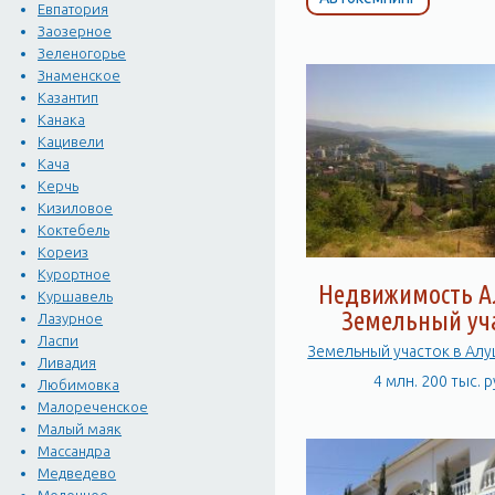
Евпатория
Заозерное
Зеленогорье
Знаменское
Казантип
Канака
Кацивели
Кача
Керчь
Кизиловое
Коктебель
Кореиз
Курортное
Недвижимость А
Куршавель
Земельный уч
Лазурное
Ласпи
Ливадия
4 млн. 200 тыс. р
Любимовка
Малореченское
Малый маяк
Массандра
Медведево