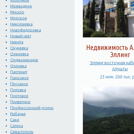
Молочное
Межводное
Мисхор
Морское
Николаевка
Новофедоровка
Новый свет
Никита
Недвижимость А
Окуневка
Эллинг
Оленевка
Орджоникидзе
Эллинг восточная на
Орловка
Алушты
Партенит
23 млн. 200 тыс. 
Парковое
Песчаное
Поповка
Портовое
Приветное
Профессорский уголок
Рыбачье
Саки
Сатера
Севастополь