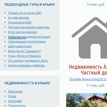
19 млн. руб.
ПЕШЕХОДНЫЕ ТУРЫ В КРЫМУ
Новый год в горах 2027
Ко дню Армии
Романтика ЮБК
Детские весенние каникулы
В погоне за дикими
Майские праздники в Крыму
тюльпанами
Сакральные гроты Крыма
Цветущий Крым
Велотур по Тарханкуту
Горы, Море и Пещеры
По следам уходящего Лета
Керчь грязевые гейзеры
Недвижимость А
Частный д
Продам дом в Алуште п.
НЕДВИЖИМОСТЬ В КРЫМУ
11 млн. руб.
Квартиры
Дома
Коттеджи
Пансионаты