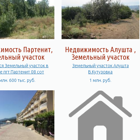
имость Партенит,
Недвижимость Алушта ,
ельный участок
Земельный участок
асток в
Земельный участок Алушта
е пгт Партенит 08 сот
В.Кутузовка
млн. 600 тыс. руб.
1 млн. руб.