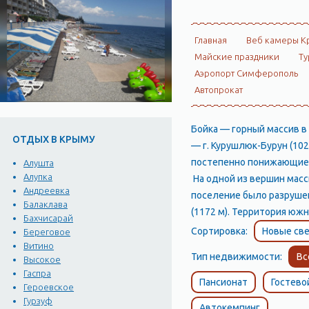
Главная
Веб камеры К
Майские праздники
Ту
Аэропорт Симферополь
Автопрокат
Бойка — горный массив в
ОТДЫХ В КРЫМУ
— г. Курушлюк-Бурун (1026
постепенно понижающиес
Алушта
Алупка
На одной из вершин масси
Андреевка
поселение было разрушен
Балаклава
(1172 м). Территория юж
Бахчисарай
Сортировка:
Новые све
Береговое
Витино
Тип недвижимости:
Вс
Высокое
Гаспра
Пансионат
Гостево
Героевское
Гурзуф
Автокемпинг