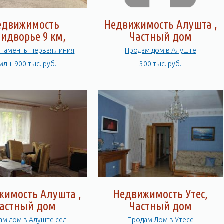
едвижимость
Недвижимость Алушта ,
идворье 9 км,
Частный дом
квартира
ртаменты первая линия
Продам дом в Алуште
млн. 900 тыс. руб.
300 тыс. руб.
жимость Алушта ,
Недвижимость Утес,
астный дом
Частный дом
ам дом в Алуште сел
Продам Дом в Утесе