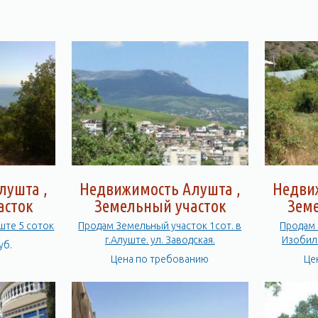
лушта ,
Недвижимость Алушта ,
Недви
асток
Земельный участок
Зем
Земельный участок в Алуште 5 соток
Продам Земельный участок 1сот. в
Продам 
г.Алуште. ул. Заводская.
Изобиль
уб.
Цена по требованию
Це