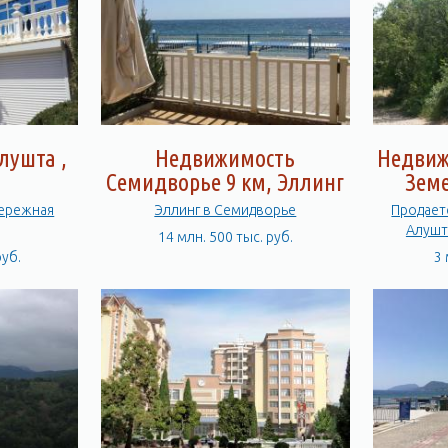
лушта ,
Недвижимость
Недвиж
Семидворье 9 км, Эллинг
Зем
бережная
Эллинг в Семидворье
Продается Земельный уч
Алушт
14 млн. 500 тыс. руб.
руб.
3 