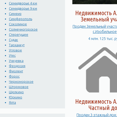
Семидворье 4 км
Семидворье 9 км
Недвижимость А
Симеиз
Земельный уч
Симферополь
Соколиное
Продам Земельный участ
Солнечногорское
с.Изобильное
Стерегущее
4 млн. 125 тыс. р
Судак
Тарханкут
Угловое
Утес
Учкуевка
Феодосия
Фиолент
Форос
Черноморское
Штормовое
Щелкино
Юркино
Недвижимость А
Ялта
Частный д