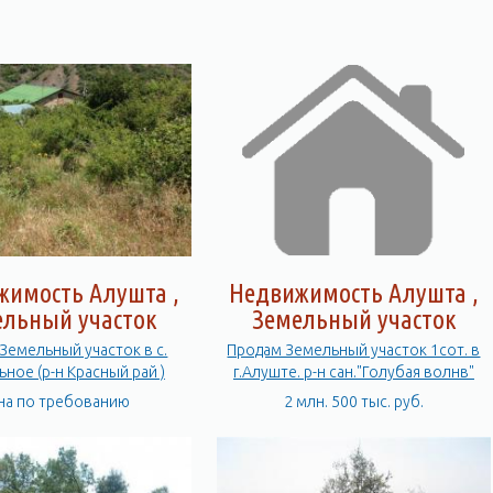
жимость Алушта ,
Недвижимость Алушта ,
ельный участок
Земельный участок
Земельный участок в с.
Продам Земельный участок 1сот. в
ное (р-н Красный рай )
г.Алуште. р-н сан."Голубая волнв"
на по требованию
2 млн. 500 тыс. руб.