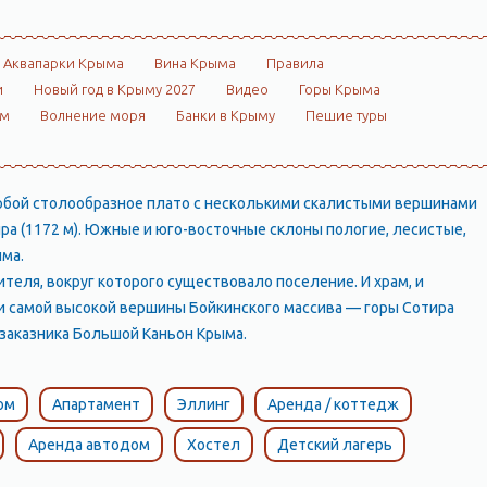
Аквапарки Крыма
Вина Крыма
Правила
и
Новый год в Крыму 2027
Видео
Горы Крыма
ом
Волнение моря
Банки в Крыму
Пешие туры
 собой столообразное плато с несколькими скалистыми вершинами
. Сотира (1172 м). Южные и юго-восточные склоны пологие, лесистые,
ма.
ителя, вокруг которого существовало поселение. И храм, и
ни самой высокой вершины Бойкинского массива — горы Сотира
 заказника Большой Каньон Крыма.
ом
Апартамент
Эллинг
Аренда / коттедж
Аренда автодом
Хостел
Детский лагерь