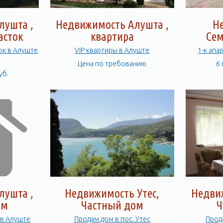
лушта ,
Недвижимость Алушта ,
Н
асток
квартира
Сем
ок в Алуште
VIP квартиры в Алуште
1-к апа
Цена по требованию
6 
уб.
лушта ,
Недвижимость Утес,
Недви
ом
Частный дом
Ч
Продам 3-этажный дом в Алуште
Продам дом в пос. Утес
Прод