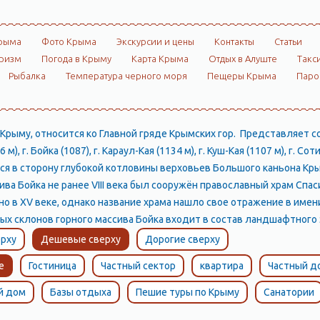
рыма
Фото Крыма
Экскурсии и цены
Контакты
Статьи
ризм
Погода в Крыму
Карта Крыма
Отдых в Алуште
Такс
Рыбалка
Температура черного моря
Пещеры Крыма
Пар
 Крыму, относится ко Главной гряде Крымских гор. Представляет
 м), г. Бойка (1087), г. Караул-Кая (1134 м), г. Куш-Кая (1107 м), г
я в сторону глубокой котловины верховьев Большого каньона Кры
ва Бойка не ранее VIII века был сооружён православный храм Спас
о в XV веке, однако название храма нашло свое отражение в име
ных склонов горного массива Бойка входит в состав ландшафтного
рху
Дешевые сверху
Дорогие сверху
е
Гостиница
Частный сектор
квартира
Частный д
й дом
Базы отдыха
Пешие туры по Крыму
Санатории