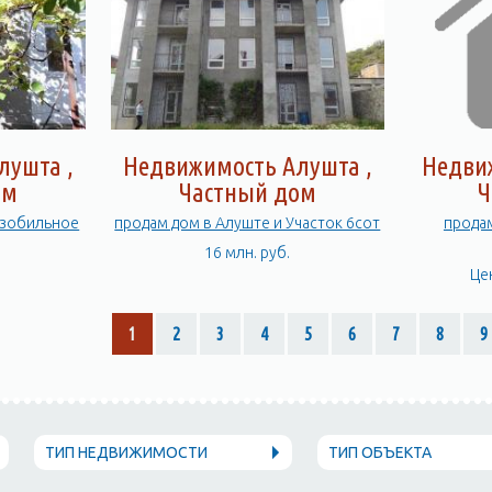
лушта ,
Недвижимость Алушта ,
Недви
ом
Частный дом
Ч
Изобильное
продам дом в Алуште и Участок 6сот
продам
16 млн. руб.
Це
1
2
3
4
5
6
7
8
9
ТИП НЕДВИЖИМОСТИ
ТИП ОБЪЕКТА