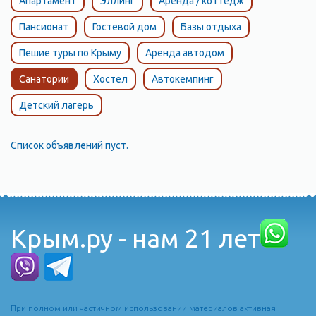
Апартамент
Эллинг
Аренда / коттедж
Пансионат
Гостевой дом
Базы отдыха
Пешие туры по Крыму
Аренда автодом
Санатории
Хостел
Автокемпинг
Детский лагерь
Список объявлений пуст.
Крым.ру - нам 21 лет
При полном или частичном использовании материалов активная