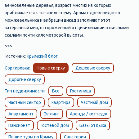
вечнозеленые деревья, возраст многих из которых
приближается к тысячелетнему. Аромат древовидного
можжевельника и вибрации цикад заполняют этот
затерянный мир, отгороженный от цивилизации отвесными
скалами почти километровой высоты.
<<<
Источник:
Крымский блог
Сортировка:
Новые сверху
Дешевые сверху
Дорогие сверху
Тип недвижимости:
Все
Гостиница
Частный сектор
квартира
Частный дом
Апартамент
Эллинг
Аренда / коттедж
Пансионат
Гостевой дом
Базы отдыха
Пешие туры по Крыму
Санатории