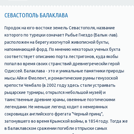
СЕВАСТОПОЛЬ БАЛАКЛАВА
Городок на юго-востоке земель Севастополя, название
которого по турецки означает Рыбье Гнездо (Балык-лав).
расположен на берегу изогнутой живописной бухты,
напоминающей форд. По мнению некоторых ученых бухта
соответствует описанию порта лестригонов, куда якобы
попал во время своих странствий древнегреческйи герой
Одиссей. Балаклава - это и уникальные памятники природы
мысы Айя и Фиолент, и романтические руины генуэзской
крепости Чембало (в 2002 году здесь стали устраивать
рыцарские турниры, открылся небольшой музей) и
таинственные древние храмы, овеянные поэтическими
легендами. Не меньше легенд ходит о немерянных
сокровищах английского фрегата "Черный принц",
затонувшего во время Крымской войны, в 1854 году. Тогда же
в Балаклавском сражении погибли отпрыски самых