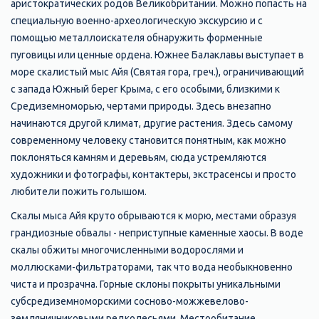
аристократических родов Великобритании. Можно попасть на
специальную военно-археологическую экскурсию и с
помощью металлоискателя обнаружить форменные
пуговицы или ценные ордена. Южнее Балаклавы выступает в
море скалистый мыс Айя (Святая гора, греч.), ограничивающий
с запада Южный берег Крыма, с его особыми, близкими к
Средиземноморью, чертами природы. Здесь внезапно
начинаются другой климат, другие растения. Здесь самому
современному человеку становится понятным, как можно
поклоняться камням и деревьям, сюда устремляются
художники и фотографы, контактеры, экстрасенсы и просто
любители пожить голышом.
Скалы мыса Айя круто обрываются к морю, местами образуя
грандиозные обвалы - неприступные каменные хаосы. В воде
скалы обжиты многочисленными водорослями и
моллюсками-фильтраторами, так что вода необыкновенно
чиста и прозрачна. Горные склоны покрыты уникальными
субсредиземноморскими сосново-можжевелово-
земляничниковыми редколесьями. Местообитание