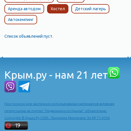
Аренда автодом
Хостел
Детский лагерь
Автокемпинг
Список объявлений пуст.
Крым.ру - нам 21 лет
При полном или частичном использовании материалов активная
гиперссылка на портал "Недвижимость Крыма" обязательна.
Copyright © Крым.Ру 2005. Лицензия Минпечати Эл № 77-4556