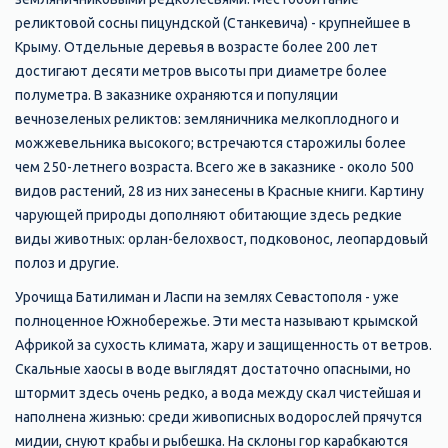
реликтовой сосны пицундской (Станкевича) - крупнейшее в
Крыму. Отдельные деревья в возрасте более 200 лет
достигают десяти метров высоты при диаметре более
полуметра. В заказнике охраняются и популяции
вечнозеленых реликтов: земляничника мелкоплодного и
можжевельника высокого; встречаются старожилы более
чем 250-летнего возраста. Всего же в заказнике - около 500
видов растений, 28 из них занесены в Красные книги. Картину
чарующей природы дополняют обитающие здесь редкие
виды животных: орлан-белохвост, подковонос, леопардовый
полоз и другие.
Урочища Батилиман и Ласпи на землях Севастополя - уже
полноценное Южнобережье. Эти места называют крымской
Африкой за сухость климата, жару и защищенность от ветров.
Скальные хаосы в воде выглядят достаточно опасными, но
штормит здесь очень редко, а вода между скал чистейшая и
наполнена жизнью: среди живописных водорослей прячутся
мидии, снуют крабы и рыбешка. На склоны гор карабкаются