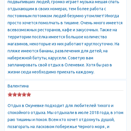
подвыпивших людей, громко играет музыка мешая спать
покрыты плющом крымским. Нагромождение скал, гроты,
отдыхающим в своих номерах, тем более работа с
подводные пещеры, исключительной чистоты и
постоянным потомком людей безумно утомляет! Иногда
прозрачности вода, обилие рыбы и морских животных делают
просто хочется помолчать в тишине. Очень много имеется
любимым, но отнюдь небезопасным местом отдыха
всевозможных ресторанов, кафе и закусочных. Также на
побережье Атлеша.
территории посёлка имеется большое количество
Инфраструктура:
магазинов, некоторые из них работают круглосуточно. На
Экологически чистый район, отсутствие промышленного
пляже имеются бананы, развлечения для детей, на
производства, наличие пляжа . Пляжи песчаные , чистое и
набережной батуты, карусели. Советую вам
теплое море делают
запланировать свой отдых в Оленевке. Хотя бы раз в
это место особенно привлекательным для семейного отдыха
жизни сюда необходимо приехать каждому.
На все село есть несколько продуктовых магазинов и один
Валентина
хозяйственный. Некоторые магазины работают практически
круглосуточно. Кафешки.
Отдых в Окуневке подходит для любителей тихого и
Нет проблем с фруктами и овощами. Можно купить мясо
спокойного отдыха. Мы отдыхали в июле 2018 года, в этом
молодого барашка и приготовить шашлык. Есть свой рынок.
раю тишины и покоя. Всем кто хочет отдохнуть душой,
позагорать на ласковом побережье Черного моря , и