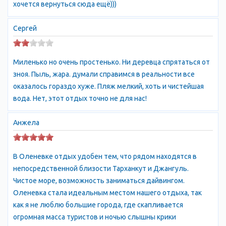
хочется вернуться сюда ещё)))
сокровища. Мимо скалистых берегов Тарханкута
тысячелетиями пролегал путь древних мореплавателей -
Сергей
греков, римлян, тавров, русичей, украинских казаков.
Коварное, непредсказуемое море навеки погребло в своей
пучине греческие триеры и древнерусские ладьи,
Миленько но очень простенько. Ни деревца спрятаться от
быстроходные "чайки" запорожских казаков и тяжелые
зноя. Пыль, жара. думали справимся в реальности все
турецкие корабли, потерпевшие крушение в шторма и бури. Их
оказалось гораздо хуже. Пляж мелкий, хоть и чистейшая
тайны до сих пор волнуют ученых искателей приключений.
вода. Нет, этот отдых точно не для нас!
Достопримечательности:
Особые климатические условия позволяют начинать летний
Анжела
сезон во второй половине мая, а заканчивать в октябре. В
связи с постепенным повышением уровня Черного моря
медленно отступают высокие берега Тарханкута. Морская
В Оленевке отдых удобен тем, что рядом находятся в
стихия изрезала полуостров, образовав гроты, туннели,
непосредственной близости Тарханкут и Джангуль.
придав побережью живописный вид. Здесь сохранилась
Чистое море, возможность заниматься дайвингом.
оригинальная растительность, резко отличающаяся от
Оленевка стала идеальным местом нашего отдыха, так
остальной части побережья. В расщелинах встречаются
как я не люблю большие города, где скапливается
кустарниковые заросли барбариса, шиповника, боярышника,
огромная масса туристов и ночью слышны крики
терна, бузины черной. Отвесные стены берега сплошь