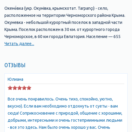
Окенё́вка (укр. Окунівка, крымскотат. Tarpançı) - село,
расположенное на территории Черноморского района Крыма.
Окуневка - небольшой курортный поселок в западной части
Крыма. Поселок расположен в 30 км. от курортного города
Черноморское, в 60 км города Евпатория. Население — 655
чел. (на 2006 г.).
Читать далее...
Село Окуневка находится на западе Крыма (полуостров
Тарханкут) и располагается прямо на берегу моря. Окуневка не
ОТЗЫВЫ
имеет заливов и бухт, поэтому море всегда чистое. Нередко
по близости от берега можно увидеть проплывающих
дельфинов
Юлиана
История района:
Все очень понравилось. Очень тихо, спокойно, уютно,
Первозданная, дикая красота Тарханкутского побережья
вкусно). Если вам необходимо отдохнуть от суеты - вам
издавна привлекала поселенцев и путешественников.
сюда! Соприкосновение с природой, общение с хорошими,
Труднодоступные пещеры и гроты, скрытые от посторонних
добрыми, интересными и очень гостеприимными людьми
глаз бухты сотни лет назад облюбовали пираты. Возможно и
- все это здесь. Нам было очень хорошо у вас. Очень
сегодня хранятся в заповедных местах спрятанные ими