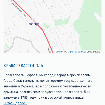
Leaflet
| ©
OpenStreetMap
contributors
КРЫМ СЕВАСТОПОЛЬ
Севастополь - курортный город и город морской славы
Город Севастополь является городом государственного
значения в Украине, и расположен в юго-западной части
Крыма на Гераклейском полуострове. Севастополь был
заложен в 1783 году по указу русской императрицы
Екатерины II и является крупнейшим незамерзающим морским
Читать далее...