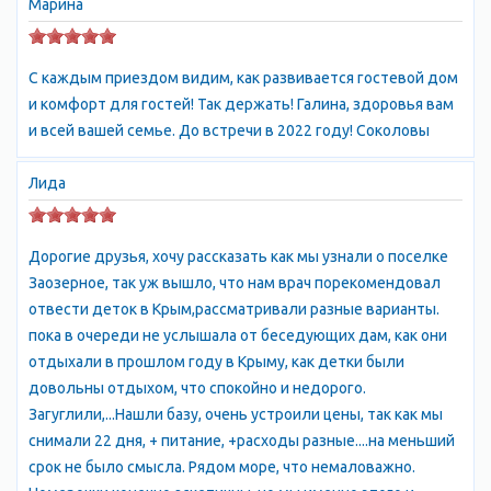
морем и близостью лечебного озера Мойнаки.
Марина
Здесь расположено множество детских здравниц,
санаториев и пансионатов для семейного отдыха с детьми в
С каждым приездом видим, как развивается гостевой дом
Заозерном, Евпатория.
Отдых в Заозерном покорит Вас
и комфорт для гостей! Так держать! Галина, здоровья вам
золотистыми песчаными пляжами, теплым морем с пологим
и всей вашей семье. До встречи в 2022 году! Соколовы
берегом, гостеприимством местных жителей, лечебным и
косметическим эффектом от крымских грязей, который Вы
Лида
почувствуете уже во время пребывания в Заозерном, Крым.
Множество пансионатов Заозерного, большинство из
которых расположены вдоль берега моря, предлагают
Дорогие друзья, хочу рассказать как мы узнали о поселке
комфортное проживание и широкий спектр услуг. Западный
Заозерное, так уж вышло, что нам врач порекомендовал
берег Крыма известен своими здравницами и детскими
отвести деток в Крым,рассматривали разные варианты.
центрами, и Заозерное - не исключение. Уникальный климат
пока в очереди не услышала от беседующих дам, как они
благоприятно действует на здоровье детей и взрослых,
отдыхали в прошлом году в Крыму, как детки были
многие санатории Заозерного оборудованы собственными
довольны отдыхом, что спокойно и недорого.
грязелечебницами. Центральный пляж поселка Заозерное -
Загуглили,...Нашли базу, очень устроили цены, так как мы
бесплатный, чистый, со всеми удобствами. Тех, кто хочет
снимали 22 дня, + питание, +расходы разные....на меньший
отдохнуть в районе Заозерное дикарем, привлекают пустые
срок не было смысла. Рядом море, что немаловажно.
песчаные пляжи между Заозерным и Молочным, дикий