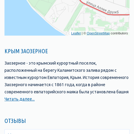
Leaflet
| ©
OpenStreetMap
contributors
КРЫМ ЗАОЗЕРНОЕ
Заозерное - это крымский курортный поселок,
расположенный на берегу Каламитского залива рядом с
известным курортом Евпатория, Крым. История современного
Заозерного начинается с 1861 года, когда в районе
современного евпаторийского маяка была установлена башня
первого маяка. Поселок, получивший название Заозерное,
Читать далее...
географически расположенный за озером Ялы-Мойнак,
получил статус поселка городского типа в 1976 году.
ОТЗЫВЫ
Поселок примечателен широким песчаным пляжем,
раскинувшимся на десятки километров, удивительно теплым