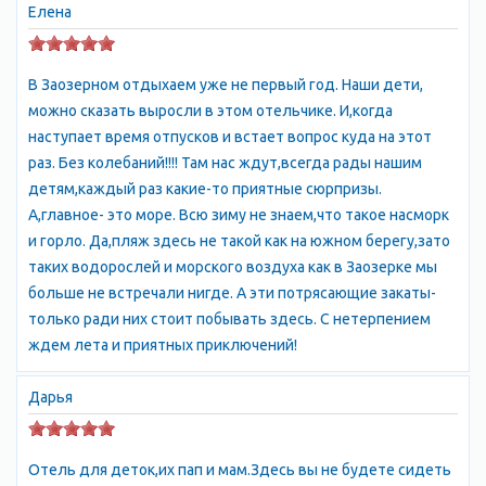
Елена
В Заозерном отдыхаем уже не первый год. Наши дети,
можно сказать выросли в этом отельчике. И,когда
наступает время отпусков и встает вопрос куда на этот
раз. Без колебаний!!!! Там нас ждут,всегда рады нашим
детям,каждый раз какие-то приятные сюрпризы.
А,главное- это море. Всю зиму не знаем,что такое насморк
и горло. Да,пляж здесь не такой как на южном берегу,зато
таких водорослей и морского воздуха как в Заозерке мы
больше не встречали нигде. А эти потрясающие закаты-
только ради них стоит побывать здесь. С нетерпением
ждем лета и приятных приключений!
Дарья
Отель для деток,их пап и мам.Здесь вы не будете сидеть