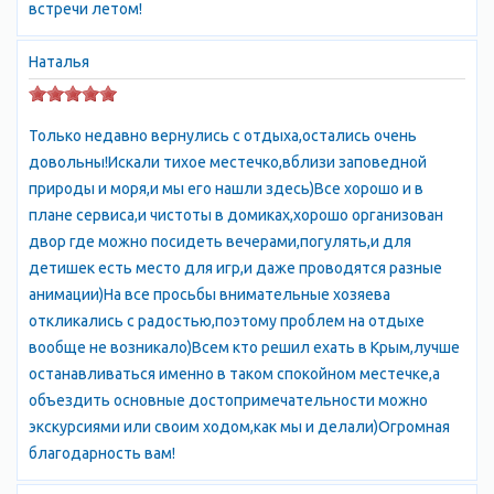
встречи летом!
Наталья
Только недавно вернулись с отдыха,остались очень
довольны!Искали тихое местечко,вблизи заповедной
природы и моря,и мы его нашли здесь)Все хорошо и в
плане сервиса,и чистоты в домиках,хорошо организован
двор где можно посидеть вечерами,погулять,и для
детишек есть место для игр,и даже проводятся разные
анимации)На все просьбы внимательные хозяева
откликались с радостью,поэтому проблем на отдыхе
вообще не возникало)Всем кто решил ехать в Крым,лучше
останавливаться именно в таком спокойном местечке,а
объездить основные достопримечательности можно
экскурсиями или своим ходом,как мы и делали)Огромная
благодарность вам!