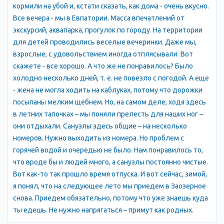
кормили на убой и, кстати сказать, как дома - очень вкусно.
Все вечера - мы в Евпатории. Масса впечатлений от
экскурсий, аквапарка, прогулок по городу. На территории
для детей проводились веселые вечеринки. Даже мы,
взрослые, с удовольствием иногда отплясывали. Вот
скажете - все хорошо. А что же не понравилось? Было
холодно несколько дней, т. е. не повезло с погодой. А еще
- жена не могла ходить на каблуках, потому что дорожки
посыпаны мелким щебнем. Но, на самом деле, ходя здесь
в летних тапочках – мы поняли прелесть для наших ног –
они отдыхали. Санузлы здесь общие – на несколько
номеров. Нужно выходить из номера. Но проблем с
горячей водой и очередью не было. Нам понравилось то,
что вроде бы и людей много, а санузлы постоянно чистые.
Вот как-то так прошло время отпуска. И вот сейчас, зимой,
я понял, что на следующее лето мы приедем в Заозерное
снова. Приедем обязательно, потому что уже знаешь куда
ты едешь. Не нужно напрягаться – примут как родных.