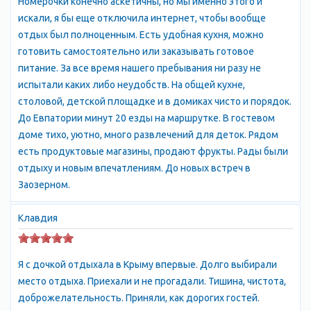
Номерочки конечно аскетичны, но мы именно этого и
(Солдатский) пляж в Заозерном. Инфраструктура поселка
искали, я бы еще отключила интернет, чтобы вообще
хорошо развита, имеются небольшие магазинчики, кафе, бары,
отдых был полноценным. Есть удобная кухня, можно
рынки, дискотеки, отделения банков, различные морские
готовить самостоятельно или заказывать готовое
развлечения для детей и взрослых. Поселок Заозерное, Крым,
питание. За все время нашего пребывания ни разу не
расположен в 15 минутах езды от центра Евпатории, так что
испытали каких либо неудобств. На общей кухне,
если во время спокойного отдыха в Заозерном Вам захочется
столовой, детской площадке и в домиках чисто и порядок.
развлечься, Вы можете посетить евпаторические ночные
До Евпатории минут 20 езды на маршрутке. В гостевом
дискотеки, посетить различные аттракционы или совершить
доме тихо, уютно, много развлечений для деток. Рядом
экскурсию в любой уголок Крыма.
есть продуктовые магазины, продают фрукты. Рады были
отдыху и новым впечатлениям. До новых встреч в
Заозерном.
Клавдия
Я с дочкой отдыхала в Крыму впервые. Долго выбирали
место отдыха. Приехали и не прогадали. Тишина, чистота,
доброжелательность. Приняли, как дорогих гостей.