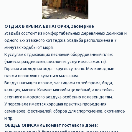
ОТДЫХ В КРЫМУ. ЕВПАТОРИЯ, Заозерное
Усадьба состоит из комфортабельных деревянных домиков и
одного 2-х этажного коттеджа. Усадьба расположена в 7
минутах ходьбы от моря.
К услугам отдыхающих песчаный оборудованный пляж
(навесы, раздевалки, шезлонги, услуги массажиста).
Горячая и холодная вода - круглосуточно. Мелководные
пляжи позволяют купаться малышам.
Воздух насыщен озоном, частицами солей брома, йода,
кальция, магния. Климат мягкий и целебный, а коктейль
степного и морского воздуха особенно полезен детям.
У персонала имеется хорошая практика проведения
семинаров, фестивалей, сборов для спортсменов, охотников
и пр.
ОБЩЕЕ ОПИСАНИЕ комнат гостевого дома: