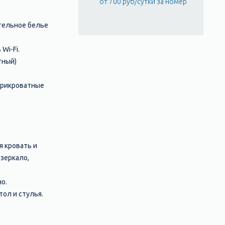
от 700 руб/сутки за номер
стельное белье
Wi-Fi.
тный)
прикроватные
я кровать и
зеркало,
о.
тол и стулья.