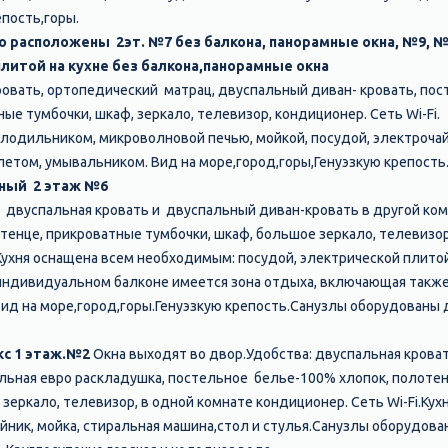
епость,горы.
о расположены 2эт. №7 без балкона, панорамные окна, №9, №
плитой на кухне без балкона,панорамные окна
ровать, ортопедический матрац, двуспальный диван- кровать, по
ые тумбочки, шкаф, зеркало, телевизор, кондиционер. Сеть Wi-Fi.
олодильником, микроволновой печью, мойкой, посудой, электроча
етом, умывальником. Вид на море,город,горы,Генуэзкую крепость
мный 2 этаж №6
 двуспальная кровать и двуспальный диван-кровать в другой ко
тенце, прикроватные тумбочки, шкаф, большое зеркало, телевизор
.Кухня оснащена всем необходимым: посудой, электрической плито
а индивидуальном балконе имеется зона отдыха, включающая такж
Вид на море,город,горы.Генуэзкую крепость.Санузлы оборудованы 
кс 1 этаж.№2
Окна выходят во двор.Удобства: двуспальная крова
льная евро раскладушка, постельное белье-100% хлопок, полоте
зеркало, телевизор, в одной комнате кондиционер. Сеть Wi-Fi.Кух
йник, мойка, стиральная машина,стол и стулья.Санузлы оборудов