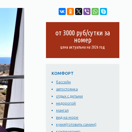
от 3000 руб/сутки за
номер
цена актуальна на 2026 год
КОМФОРТ
бассейн
автостоянка
отдых с детьми
недорогой
мангал
вид на море
кухня(готовить самим)
кондиционер