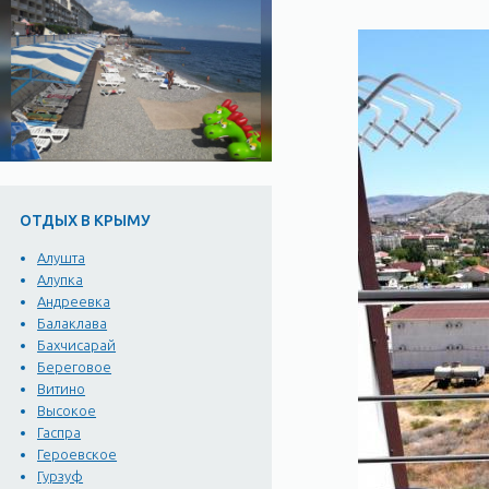
ОТДЫХ В КРЫМУ
Алушта
Алупка
Андреевка
Балаклава
Бахчисарай
Береговое
Витино
Высокое
Гаспра
Героевское
Гурзуф