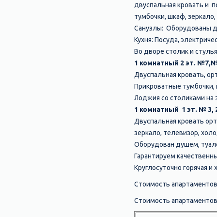
двуспальная кровать и п
тумбочки, шкаф, зеркало,
Санузлы: Оборудованы ду
Кухня: Посуда, электриче
Во дворе столик и стулья
1 комнатный 2 эт. №7,
Двуспальная кровать, ор
Прикроватные тумбочки, 
Лоджия со столиками на 
1 комнатный 1 эт. № 3,
Двуспальная кровать орт
зеркало, телевизор, хол
Оборудован душем, туал
Гарантируем качественн
Круглосуточно горячая и 
Стоимость апартаментов
Стоимость апартаментов