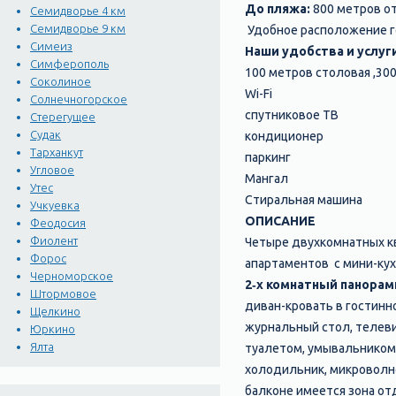
До пляжа:
800 метров от
Семидворье 4 км
Семидворье 9 км
Удобное расположение г
Симеиз
Наши удобства и услуги
Симферополь
100 метров столовая ,300
Соколиное
Wi-Fi
Солнечногорское
спутниковое ТВ
Стерегущее
Судак
кондиционер
Тарханкут
паркинг
Угловое
Мангал
Утес
Стиральная машина
Учкуевка
ОПИСАНИЕ
Феодосия
Фиолент
Четыре двухкомнатных кв
Форос
апартаментов с мини-кух
Черноморское
2‑х комнатный панорам
Штормовое
диван-кровать в гостинн
Щелкино
журнальный стол, телеви
Юркино
Ялта
туалетом, умывальником.
холодильник, микроволно
балконе имеется зона от