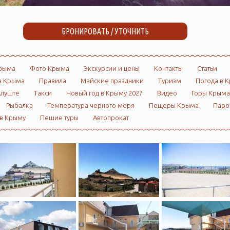
БРОНИРОВАТЬ / УТОЧНИТЬ
рыма
Фото Крыма
Экскурсии и цены
Контакты
Статьи
а Крыма
Правила
Майские праздники
Туризм
Погода в 
Алуште
Такси
Новый год в Крыму 2027
Видео
Горы Крыма
Рыбалка
Температура черного моря
Пещеры Крыма
Пар
 в Крыму
Пешие туры
Автопрокат