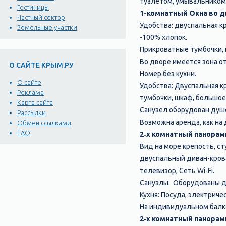
туалетом, умывальником.
Гостиницы
1-комнатный Окна во дв
Частный сектор
Удобства: двуспальная к
Земельные участки
-100% хлопок.
Прикроватные тумбочки, ш
Во дворе имеется зона от
О САЙТЕ КРЫМ.РУ
Номер без кухни.
О сайте
Удобства: Двуспальная к
Реклама
тумбочки, шкаф, большое
Карта сайта
Санузел оборудован душ
Рассылки
Возможна аренда, как на
Обмен ссылками
FAQ
2‑х комнатный панорамн
Вид на море крепость, ст
двуспальный диван-крова
телевизор, Сеть Wi-Fi.
Санузлы: Оборудованы ду
Кухня: Посуда, электричес
На индивидуальном балко
2‑х комнатный панорамн