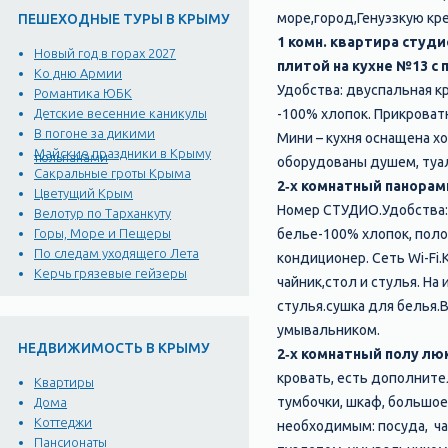
море,город,Генуэзкую кр
ПЕШЕХОДНЫЕ ТУРЫ В КРЫМУ
1 комн. квартира студи
Новый год в горах 2027
плитой на кухне №13 с 
Ко дню Армии
Удобства: двуспальная к
Романтика ЮБК
-100% хлопок. Прикроватн
Детские весенние каникулы
В погоне за дикими
Мини – кухня оснащена х
Майские праздники в Крыму
тюльпанами
оборудованы душем, туал
Сакральные гроты Крыма
2‑х комнатный панора
Цветущий Крым
Номер СТУДИО.Удобства:
Велотур по Тарханкуту
белье-100% хлопок, поло
Горы, Море и Пещеры
По следам уходящего Лета
кондиционер. Сеть Wi-Fi
Керчь грязевые гейзеры
чайник,стол и стулья. Н
стулья.сушка для белья.
умывальником.
НЕДВИЖИМОСТЬ В КРЫМУ
2‑х комнатный полу лю
кровать, есть дополните
Квартиры
тумбочки, шкаф, большое 
Дома
Коттеджи
необходимым: посуда, ча
Пансионаты