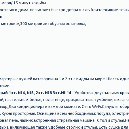
 моря/ 15 минут ходьбы
остевого дома позволяет быстро добраться в
близлежащие точки
:
 метров м,300 метров автобусная остановка,
артиры с кухней категории на 1 и 2 эт с видом на море. Шесть од
нями.
ный 1эт. №4, №5, 2эт. №8 3эт.№ 14
Удобства: двуспальная кро
ой, пастельное белье, полотенце, прикроватные тумбочки, шкаф, 
зор,Два кондиционера в каждой комнате. Сеть Wi-Fi.Санузлы об
 Кухня просторная. Оснащена всем необходимым: посуда, электрич
вая печь, чайник,встроенная стиральная машина. Стол и стулья.
дыха, включающая также удобные столик и стулья. Есть сушка для