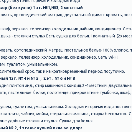
 Круглосуточно горячая и холодная вода
ор (без кухни) 1 эт. №1,№3, 2 местный
ровать, ортопедический матрац, двуспальный диван- кровать, по
каф, зеркало, телевизор,холодильник ,чайник, кондиционер. Сеть 
дыха - столик и стулья.Есть сушка для белья.1 комнатный (2х мес
ровать, ортопедический матрац, постельное белье-100% хлопок, 
 зеркало, телевизор, холодильник, кондиционер. Сеть Wi-Fi.
ем, туалетом, умывальником.
 длительный срок, так и на кратковременный период посуточно.
ый 1эт. № 4 и № 5 , 2 эт. № 6 и № 8
удия плитой инд., стир машиной,2 кондиц.2-4 местный: двуспальна
ть, пастельное белье, полотенце, прикроватные тумбочки, шкаф, 
шем, туалетом, умывальником. Холодная и горячая вода постоянн
кая плита, чайник, мойка, стиральная машина , стирка бесплатно. С
не удобные столик и стулья. Сушка для белья.
ый № 2, 1 этаж.с кухней окна во двор: