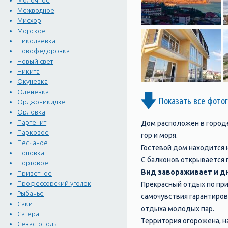
Молочное
Межводное
Мисхор
Морское
Николаевка
Новофедоровка
Новый свет
Никита
Окуневка
Оленевка
Показать все фото
Орджоникидзе
Орловка
Партенит
Дом расположен в городе
Парковое
гор и моря.
Песчаное
Гостевой дом находится 
Поповка
С балконов открывается п
Портовое
Вид завораживает и дн
Приветное
Профессорский уголок
Прекрасный отдых по при
Рыбачье
самочувствия гарантиров
Саки
отдыха молодых пар.
Сатера
Территория огорожена, 
Севастополь