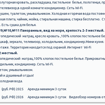
олуторная кровать, раскладушка, пастельное белье, полотенце, 
 телевизор,в одной комнате кондиционер. Сеть Wi-Fi.
шем, туалетом, умывальником. Холодная и горячая вода постоянн
ская плита, чайник, мойка, стиральная машина, стирка бесплатно. С
. Есть сушка для белья.
№9,№10,№11 Панорамные, вид на море, крепость 2-3 местный.
топедический матрац, кресло кровать ,100% хлопок постельное бе
шкаф, зеркало, телевизор, холодильник, кондиционер.Мини кухня. 
этаже. Территория находится под охраной. Интернет Wi-Fi
 2 местный.
опедический матрац,100% хлопок постельное белье. Прикроватны
одильник, кондиционер. Сеть Wi-Fi.
етом, умывальником.
ый и душевный отдых!
холодная вода.
 (руб. РФ) 2025 Аренда минимум 3 суток
 (руб. РФ) 2026 Аренда минимум 3 суток Видеобзор номеров от