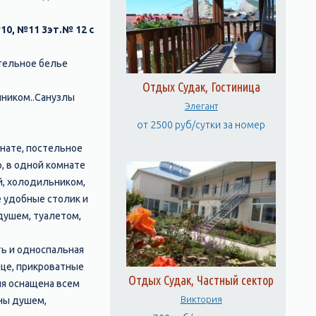
10, №11 3эт.№ 12 с
стельное белье
Отдых Судак, Гостиница
йником..Санузлы
Элегант
.
от 2500 руб/сутки за номер
мнате, постельное
, в одной комнате
й, холодильником,
е удобные столик и
душем, туалетом,
ть и односпальная
нце, прикроватные
Отдых Судак, Частный сектор
ня оснащена всем
Виктория
аны душем,