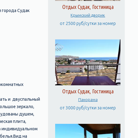
Отдых Судак, Гостиница
 города Судак
Крымский дворик
от 2500 руб/сутки за номер
нокомнатных
Отдых Судак, Гостиница
вать и двуспальный
Панорама
большое зеркало,
от 3000 руб/сутки за номер
орудованы душем,
еская плита,
На индивидуальном
 белья.Вид на