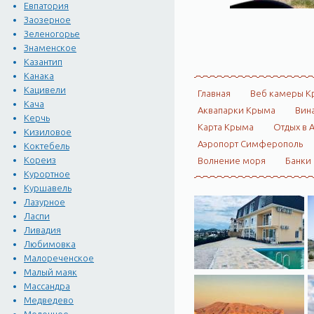
Евпатория
Заозерное
Зеленогорье
Знаменское
Казантип
Канака
Кацивели
Главная
Веб камеры К
Кача
Аквапарки Крыма
Вин
Керчь
Карта Крыма
Отдых в 
Кизиловое
Аэропорт Симферополь
Коктебель
Кореиз
Волнение моря
Банки
Курортное
Куршавель
Лазурное
Ласпи
Ливадия
Любимовка
Малореченское
Малый маяк
Массандра
Медведево