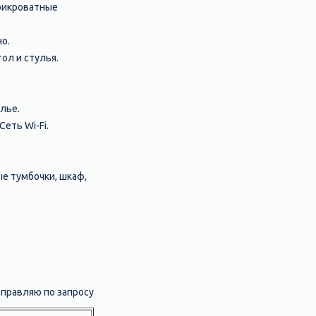
прикроватные
о.
тол и стулья.
лье.
Сеть Wi-Fi.
е тумбочки, шкаф,
правляю по запросу