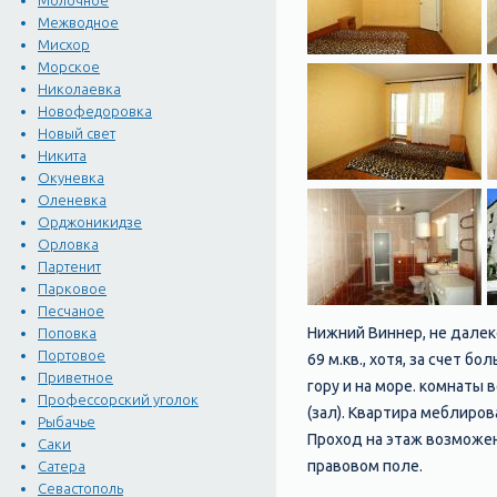
Молочное
Межводное
Мисхор
Морское
Николаевка
Новофедоровка
Новый свет
Никита
Окуневка
Оленевка
Орджоникидзе
Орловка
Партенит
Парковое
Песчаное
Нижний Виннер, не далек
Поповка
Портовое
69 м.кв., хотя, за счет 
Приветное
гору и на море. комнаты
Профессорский уголок
(зал). Квартира меблиров
Рыбачье
Проход на этаж возможен
Саки
правовом поле.
Сатера
Севастополь