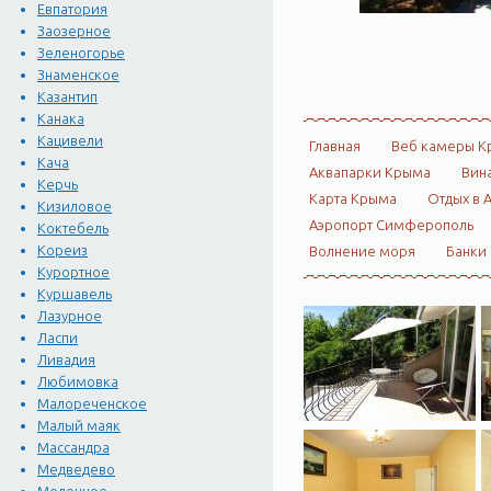
Евпатория
Заозерное
Зеленогорье
Знаменское
Казантип
Канака
Кацивели
Главная
Веб камеры К
Кача
Аквапарки Крыма
Вин
Керчь
Карта Крыма
Отдых в 
Кизиловое
Аэропорт Симферополь
Коктебель
Кореиз
Волнение моря
Банки
Курортное
Куршавель
Лазурное
Ласпи
Ливадия
Любимовка
Малореченское
Малый маяк
Массандра
Медведево