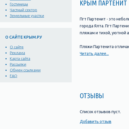
КРЫМ ПАРТЕНИТ
Гостиницы
Частный сектор
Земельные участки
Пгт Партенит - это небо
города Ялта. Пгт Партен
пляжам и тихой, уютной 
О САЙТЕ КРЫМ.РУ
Пляжи Партенита отлича
О сайте
Реклама
возможностей для отдыха
Читать далее...
Карта сайта
различные развлечения д
Рассылки
Обмен ссылками
Достопримечательности П
FAQ
средневековом стиле. За
увидеть уже издалека. Т
ОТЗЫВЫ
местной природы.
В пгт Партените находит
Список отзывов пуст.
на время отдыха в Крыму
Добавить отзыв
уровня комфорта.