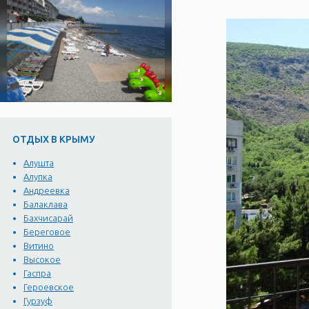
ОТДЫХ В КРЫМУ
Алушта
Алупка
Андреевка
Балаклава
Бахчисарай
Береговое
Витино
Высокое
Гаспра
Героевское
Гурзуф