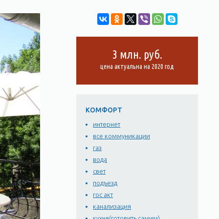
3 млн. руб.
цена актуальна на 2020 год
КОМФОРТ
интернет
все коммуникации
газ
вода
свет
подъезд
гос акт
канализация
кухня(готовить самим)