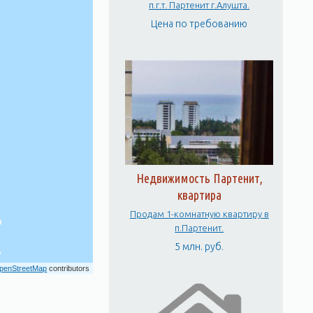
п.г.т. Партенит г.Алушта.
Цена по требованию
Недвижимость Партенит,
квартира
Продам 1-комнатную квартиру в
п.Партенит.
5 млн. руб.
penStreetMap
contributors