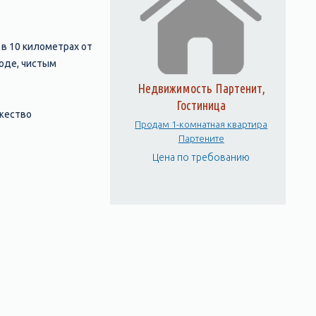
в 10 километрах от
роде, чистым
Недвижимость Партенит,
Гостиница
жество
Продам 1-комнатная квартира
ораны, а также
Партените
Цена по требованию
X веке в
оторую можно
сладиться красотой
жно остановиться
на, расположения и