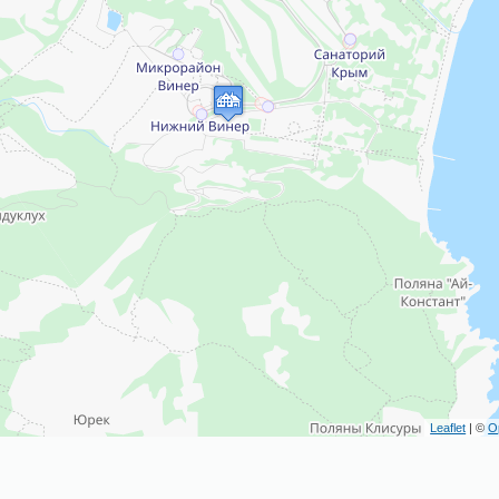
Leaflet
| ©
O