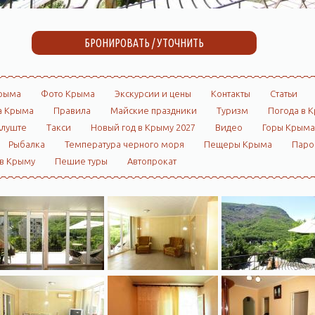
БРОНИРОВАТЬ / УТОЧНИТЬ
рыма
Фото Крыма
Экскурсии и цены
Контакты
Статьи
а Крыма
Правила
Майские праздники
Туризм
Погода в 
Алуште
Такси
Новый год в Крыму 2027
Видео
Горы Крыма
Рыбалка
Температура черного моря
Пещеры Крыма
Пар
 в Крыму
Пешие туры
Автопрокат