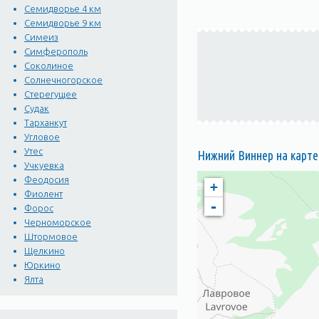
Семидворье 4 км
Семидворье 9 км
Симеиз
Симферополь
Соколиное
Солнечногорское
Стерегущее
Судак
Тарханкут
Угловое
Утес
Нижний Виннер на карте
Учкуевка
Феодосия
+
Фиолент
-
Форос
Черноморское
Штормовое
Щелкино
Юркино
Ялта