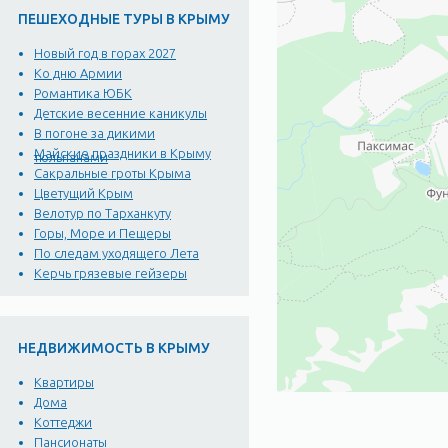
ПЕШЕХОДНЫЕ ТУРЫ В КРЫМУ
Новый год в горах 2027
Ко дню Армии
Романтика ЮБК
Детские весенние каникулы
В погоне за дикими
Майские праздники в Крыму
тюльпанами
Сакральные гроты Крыма
Цветущий Крым
Велотур по Тарханкуту
Горы, Море и Пещеры
По следам уходящего Лета
Керчь грязевые гейзеры
НЕДВИЖИМОСТЬ В КРЫМУ
Квартиры
Дома
Коттеджи
Пансионаты