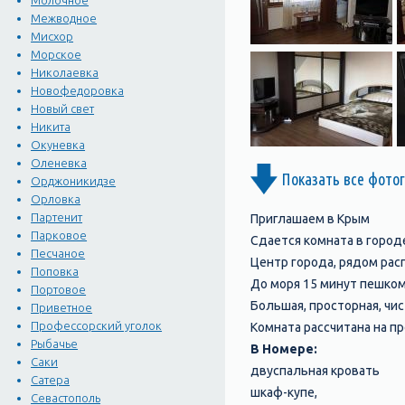
Молочное
Межводное
Мисхор
Морское
Николаевка
Новофедоровка
Новый свет
Никита
Окуневка
Оленевка
Показать все фото
Орджоникидзе
Орловка
Партенит
Приглашаем в Крым
Парковое
Сдается комната в горо
Песчаное
Центр города, рядом рас
Поповка
До моря 15 минут пешком
Портовое
Большая, просторная, чис
Приветное
Профессорский уголок
Комната рассчитана на п
Рыбачье
В Номере:
Саки
двуспальная кровать
Сатера
шкаф-купе,
Севастополь