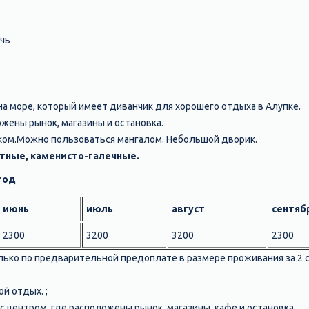
чь
на море, который имеет диванчик для хорошего отдыха в Алупке.
ожены рынок, магазины и остановка.
шком.Можно пользоваться мангалом. Небольшой дворик.
тные, каменисто-галечные.
год
июнь
июль
август
сентяб
2300
3200
3200
2300
ько по предварительной предоплате в размере проживания за 2 с
й отдых. ;
с центром, где расположены рынок, магазины, кафе и остановка.