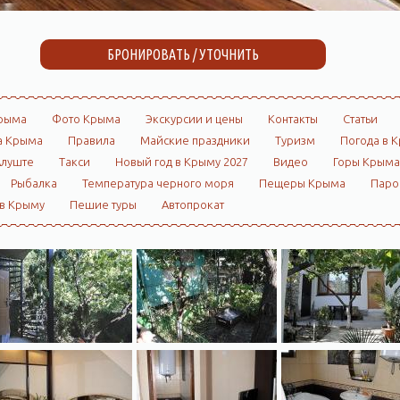
БРОНИРОВАТЬ / УТОЧНИТЬ
рыма
Фото Крыма
Экскурсии и цены
Контакты
Статьи
а Крыма
Правила
Майские праздники
Туризм
Погода в 
Алуште
Такси
Новый год в Крыму 2027
Видео
Горы Крыма
Рыбалка
Температура черного моря
Пещеры Крыма
Пар
 в Крыму
Пешие туры
Автопрокат