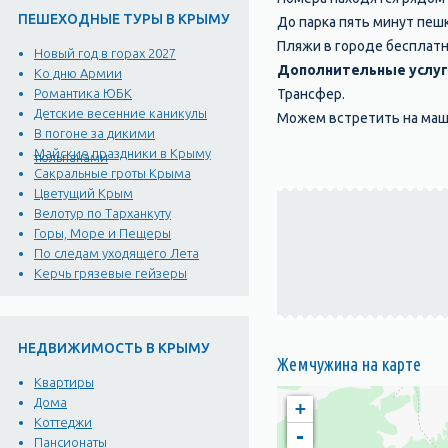
ПЕШЕХОДНЫЕ ТУРЫ В КРЫМУ
До парка пять минут пеш
Пляжи в городе бесплат
Новый год в горах 2027
Дополнительные услуг
Ко дню Армии
Трансфер.
Романтика ЮБК
Детские весенние каникулы
Можем встретить на маши
В погоне за дикими
Майские праздники в Крыму
тюльпанами
Сакральные гроты Крыма
Цветущий Крым
Велотур по Тарханкуту
Горы, Море и Пещеры
По следам уходящего Лета
Керчь грязевые гейзеры
НЕДВИЖИМОСТЬ В КРЫМУ
Жемчужина на карте
Квартиры
Дома
+
Коттеджи
-
Пансионаты