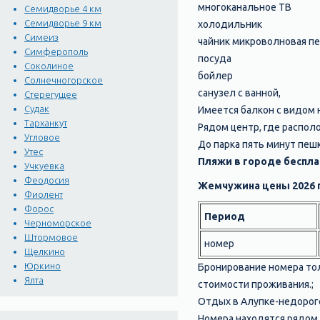
многоканальное ТВ
Семидворье 4 км
Семидворье 9 км
холодильник
Симеиз
чайник микроволновая пе
Симферополь
посуда
Соколиное
бойлер
Солнечногорское
санузел с ванной,
Стерегущее
Судак
Имеется балкон с видом 
Тарханкут
Рядом центр, где распол
Угловое
До парка пять минут пе
Утес
Пляжи в городе беспла
Учкуевка
Феодосия
Жемчужина цены 2026 
Фиолент
Форос
Период
Черноморское
Штормовое
номер
Щелкино
Юркино
Бронирование номера тол
Ялта
стоимости проживания.;
Отдых в Алупке-недорого
Номера находятся рядом 