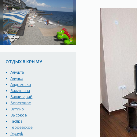
ОТДЫХ В КРЫМУ
Алушта
Алупка
Андреевка
Балаклава
Бахчисарай
Береговое
Витино
Высокое
Гаспра
Героевское
Гурзуф