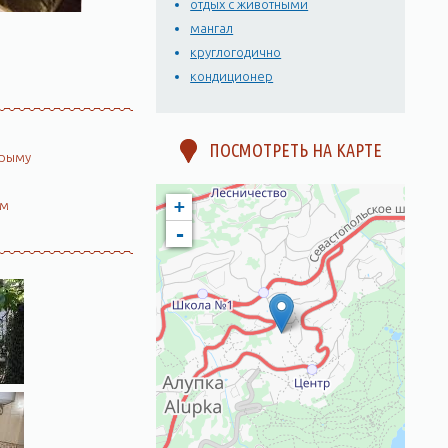
отдых с животными
мангал
круглогодично
кондиционер
ПОСМОТРЕТЬ НА КАРТЕ
Крыму
+
ом
-