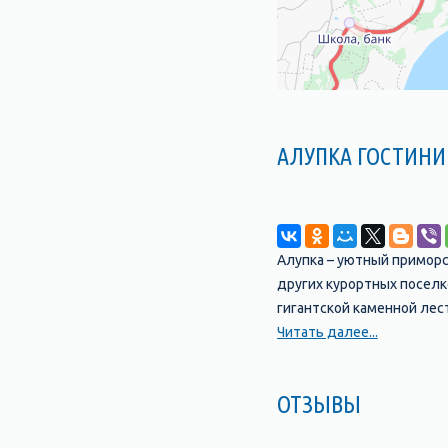
АЛУПКА ГОСТИН
Алупка – уютный примор
других курортных поселк
гигантской каменной лес
широких прямых проспект
Читать далее...
запутанности улиц и дор
туристической инфрастр
ОТЗЫВЫ
красив город с моря: не
размеров, а над ними ца