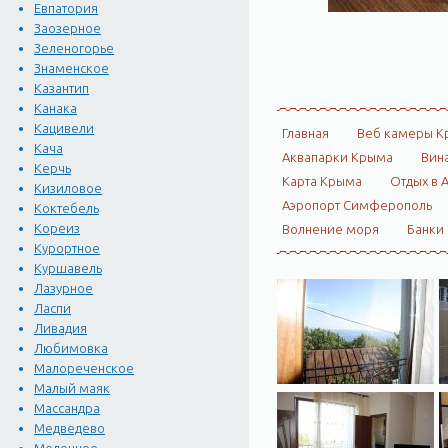
Евпатория
Заозерное
Зеленогорье
Знаменское
Казантип
Канака
Кацивели
Главная
Веб камеры К
Кача
Аквапарки Крыма
Вин
Керчь
Карта Крыма
Отдых в 
Кизиловое
Аэропорт Симферополь
Коктебель
Кореиз
Волнение моря
Банки
Курортное
Куршавель
Лазурное
Ласпи
Ливадия
Любимовка
Малореченское
Малый маяк
Массандра
Медведево