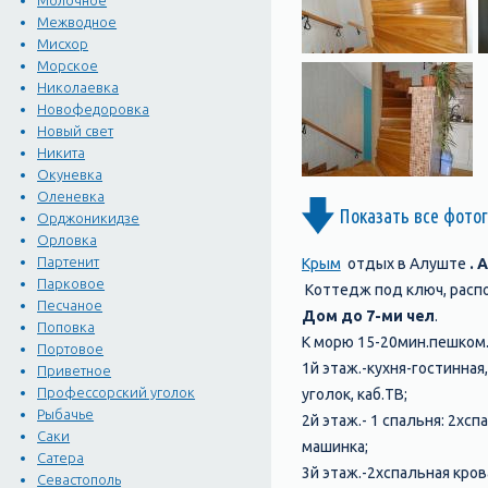
Молочное
Межводное
Мисхор
Морское
Николаевка
Новофедоровка
Новый свет
Никита
Окуневка
Оленевка
Показать все фото
Орджоникидзе
Орловка
Партенит
Крым
отдых в Алуште
.
Парковое
Коттедж под ключ, рас
Песчаное
Дом до 7-ми чел
.
Поповка
К морю 15-20мин.пешком
Портовое
1й этаж.-кухня-гостинна
Приветное
Профессорский уголок
уголок, каб.ТВ;
Рыбачье
2й этаж.- 1 спальня: 2хсп
Саки
машинка;
Сатера
3й этаж.-2хспальная кров
Севастополь