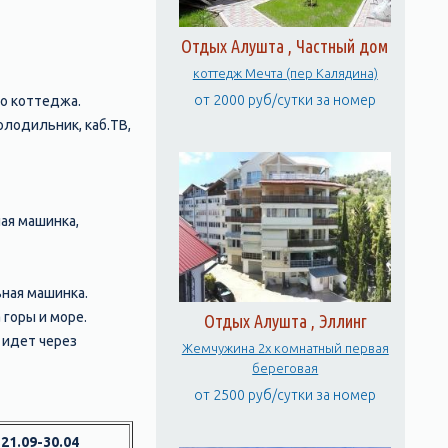
Отдых Алушта , Частный дом
коттедж Мечта (пер Калядина)
от 2000 руб/сутки за номер
го коттеджа.
холодильник, каб.ТВ,
ная машинка,
ьная машинка.
 горы и море.
Отдых Алушта , Эллинг
 идет через
Жемчужина 2х комнатный первая
береговая
от 2500 руб/сутки за номер
21.09-30.04