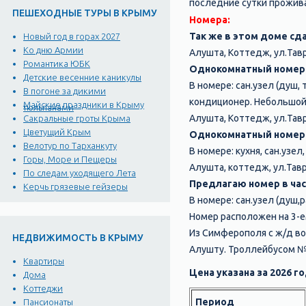
последние сутки проживани
ПЕШЕХОДНЫЕ ТУРЫ В КРЫМУ
Номера:
Так же в этом доме сд
Новый год в горах 2027
Ко дню Армии
Алушта, Коттедж, ул.Тавр
Романтика ЮБК
Однокомнатный номер-
Детские весенние каникулы
В номере: сан.узел (душ, 
В погоне за дикими
кондиционер. Небольшой 
Майские праздники в Крыму
тюльпанами
Алушта, Коттедж, ул.Тавр
Сакральные гроты Крыма
Цветущий Крым
Однокомнатный номер в
Велотур по Тарханкуту
В номере: кухня, сан.узел
Горы, Море и Пещеры
Алушта, коттедж, ул.Тавр
По следам уходящего Лета
Предлагаю номер в час
Керчь грязевые гейзеры
В номере: сан.узел (душ,
Номер расположен на 3-е
Из Симферополя с ж/д во
НЕДВИЖИМОСТЬ В КРЫМУ
Алушту. Троллейбусом №
Квартиры
Цена указана за 2026 
Дома
Коттеджи
Период
Пансионаты