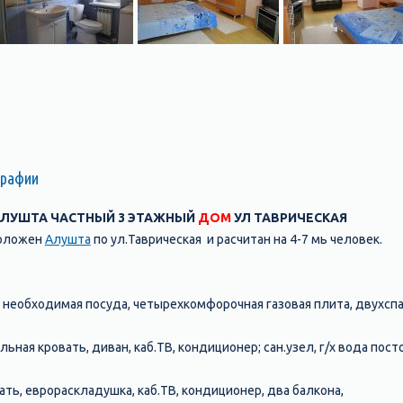
графии
 АЛУШТА ЧАСТНЫЙ 3 ЭТАЖНЫЙ
ДОМ
УЛ ТАВРИЧЕСКАЯ
положен
Алушта
по ул.Таврическая и расчитан на 4-7 мь человек.
.
я, необходимая посуда, четырехкомфорочная газовая плита, двухсп
альная кровать, диван, каб.ТВ, кондиционер; сан.узел, г/х вода пос
ать, еврораскладушка, каб.ТВ, кондиционер, два балкона,