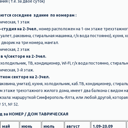
я ( т.е. за двое суток)
аются соседнее здание по номерам :
ическая, 1 этаж
студия на 2-3чел
., номер расположен на 1-ом этаже трехэтажно
туалет, раковина, стиральная машинка, г/х вода постоянно), кухня, 
дворик на три номера, мангал.
ическая, 2 этаж
 ч/секторе на 2-3чел.
, холодильник, ТВ, кондиционер, WI-FI, г/х вода постоянно, стираль
ическая, 3-й этаж.
тном секторе на 2-3чел.
раковина, унитаз), кухня, холодильник, каб.ТВ, кондиционер, стирал
м этаже трехэтажного жилого дома, имеет два балкона с видом на
кзала: маршруткой Симферополь-Ялта, или любой другой, которая
 51, № 52.
год за НОМЕР / ДОМ ТАВРИЧЕСКАЯ
май
июнь
июль
август
1.09-20.09