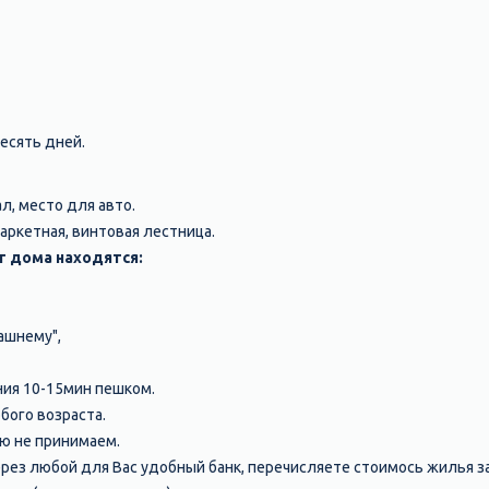
есять дней.
л, место для авто.
аркетная, винтовая лестница.
т дома находятся:
ашнему",
ния 10-15мин пешком.
бого возраста.
ю не принимаем.
ерез любой для Вас удобный банк, перечисляете стоимось жилья з