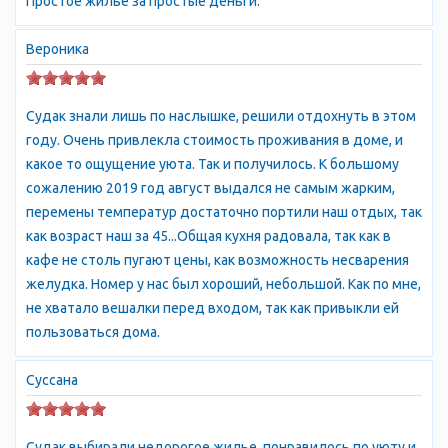
Простое жилье за простые деньги.
Судак славится своими пляжами, которые часто являются
галечными или песчаными. На пляжах есть зоны для загара,
Вероника
зонты и лежаки, а также возможность взять напрокат водный
транспорт или оборудование для водных видов спорта.
Судак знали лишь по наслышке, решили отдохнуть в этом
Кроме отдыха на пляже, в Судаке можно заняться рыбалкой.
году. Очень привлекла стоимость проживания в доме, и
На побережье есть множество мест, где можно поймать
какое то ощущение уюта. Так и получилось. К большому
различные виды рыбы. Также можно организовать рыбалку на
сожалению 2019 год август выдался не самым жарким,
лодке или катере с местными рыбаками.
перемены температур достаточно портили наш отдых, так
как возраст наш за 45...Общая кухня радовала, так как в
Для выбора размещения в Судаке лучше всего использовать
кафе не столь пугают цены, как возможность несварения
онлайн-сервисы и туристические сайты, где можно сравнить
желудка. Номер у нас был хороший, небольшой. Как по мне,
цены и условия размещения различных вариантов.
не хватало вешалки перед входом, так как привыкли ей
пользоваться дома.
Нынешний
Судак
- уютный небольшой город, в котором
удивительным образом сочетаются бурная курортная жизнь с
Суссана
тишиной, уютом и чистотой окружающей природы
отдых в
Судаке
.
Судак расположен на берегу одноимeнной бухты. Над
Судак выбирали недорогое жилье, понравилось по уюту и