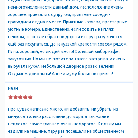
городом возвышаются стены и башни знаменитой крепости.
немногочисленности данный дом. Расположение очень
Крепостная гора доминирует над местностью и круто
хорошее, приехали с супругом, приятные соседи -
обрывается в море. Это, пожалуй, главный туристический
проводили отдых вместе. Приятные хозяева, просторные
объект этого края. Стены местами целые, местами
уютные номера. Единственно, если ходить на пляж
полуразрушенные, внутри восстановлен дом Консула, мечеть,
пешком, то после обратной дороги в гору сразу хочется
в которой размещается археологический музей.
ещё раз искупаться. До Генуэзкой крепости совсем рядом.
Крепость невероятно живописна и фотогенична. Здесь снято
Пляж хороший, но людей много! Большой выбор кафе,
множество кинофильмов, с её стен открываются
закусочных. Но мы не любители такого экстрима, и очень
великолепные пейзажи Судакской долины.
Судакская
выручала кухня. Небольшой дворик в розах, зелени!
крепость
- наиболее сохранившееся в Крыму сооружение
Отдыхом довольны! Анне и мужу большой привет!
среди подобных. С востока бухта ограничена мысом Алчак.
Между крепостной скалой и мысом простирается длинная
Иван
полоса песчаного пляжа. Часть пляжей платные, часть -
свободные. Оборудование пляжей вполне соответствует
стандартам - шезлонги, зонтики, прокат всяческого
Про Судак написано много, ни добавить, ни убрать! Из
снаряжения, скутеры, катание на банане и прочее. Желающие
минусов только расстояние до моря, а так жилье
уединиться отправляются на мыс Алчак.
неплохое, самое главное-очень недорогое. К пляжу мы
Вдоль пляжей тянется широкая набережная и прибрежный
ездили на машине, пару раз посещали на общественном